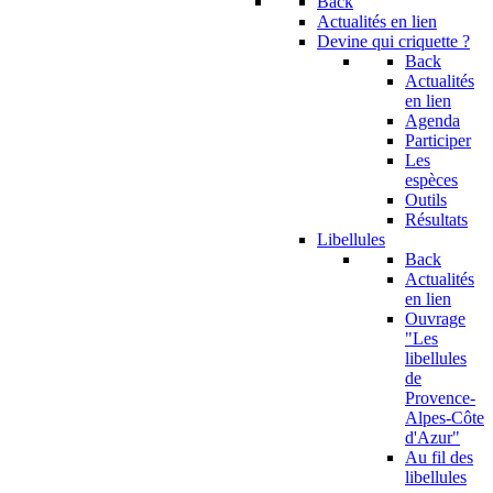
Back
Actualités en lien
Devine qui criquette ?
Back
Actualités
en lien
Agenda
Participer
Les
espèces
Outils
Résultats
Libellules
Back
Actualités
en lien
Ouvrage
"Les
libellules
de
Provence-
Alpes-Côte
d'Azur"
Au fil des
libellules