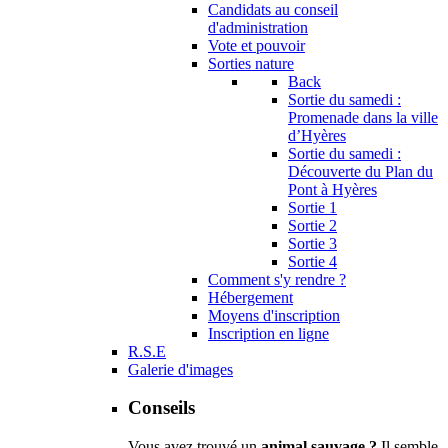
Candidats au conseil
d'administration
Vote et pouvoir
Sorties nature
Back
Sortie du samedi :
Promenade dans la ville
d’Hyères
Sortie du samedi :
Découverte du Plan du
Pont à Hyères
Sortie 1
Sortie 2
Sortie 3
Sortie 4
Comment s'y rendre ?
Hébergement
Moyens d'inscription
Inscription en ligne
R.S.E
Galerie d'images
Conseils
Vous avez trouvé un
animal sauvage ?
Il semble