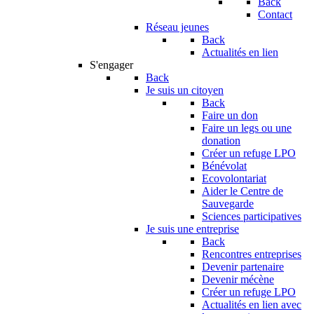
Back
Contact
Réseau jeunes
Back
Actualités en lien
S'engager
Back
Je suis un citoyen
Back
Faire un don
Faire un legs ou une
donation
Créer un refuge LPO
Bénévolat
Ecovolontariat
Aider le Centre de
Sauvegarde
Sciences participatives
Je suis une entreprise
Back
Rencontres entreprises
Devenir partenaire
Devenir mécène
Créer un refuge LPO
Actualités en lien avec