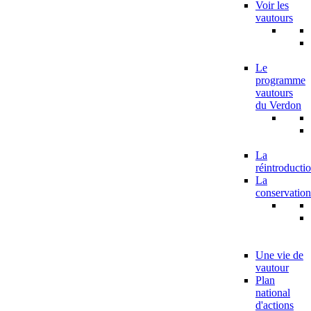
Voir les
vautours
Le
programme
vautours
du Verdon
La
réintroducti
La
conservation
Une vie de
vautour
Plan
national
d'actions