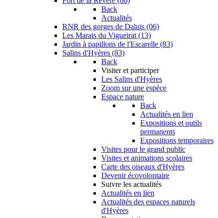
Fort de la Revère (06)
Back
Actualités
RNR des gorges de Daluis (06)
Les Marais du Vigueirat (13)
Jardin à papillons de l'Escarelle (83)
Salins d'Hyères (83)
Back
Visiter et participer
Les Salins d'Hyères
Zoom sur une espèce
Espace nature
Back
Actualités en lien
Expositions et outils
permanents
Expositions temporaires
Visites pour le grand public
Visites et animations scolaires
Carte des oiseaux d'Hyères
Devenir écovolontaire
Suivre les actualités
Actualités en lien
Actualités des espaces naturels
d'Hyères