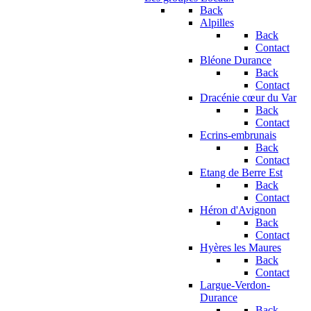
Back
Alpilles
Back
Contact
Bléone Durance
Back
Contact
Dracénie cœur du Var
Back
Contact
Ecrins-embrunais
Back
Contact
Etang de Berre Est
Back
Contact
Héron d'Avignon
Back
Contact
Hyères les Maures
Back
Contact
Largue-Verdon-
Durance
Back