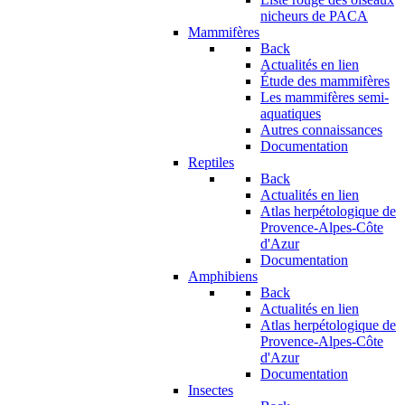
nicheurs de PACA
Mammifères
Back
Actualités en lien
Étude des mammifères
Les mammifères semi-
aquatiques
Autres connaissances
Documentation
Reptiles
Back
Actualités en lien
Atlas herpétologique de
Provence-Alpes-Côte
d'Azur
Documentation
Amphibiens
Back
Actualités en lien
Atlas herpétologique de
Provence-Alpes-Côte
d'Azur
Documentation
Insectes