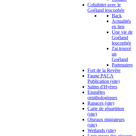
Cohabiter avec le
Goéland leucophée
Back
Actualités
en lien
Une vie de
Goéland
leucophée
J'ai trouvé
un
Goéland
Partenaires
Fort de la Revère
Faune PACA
Publication (site)
Salins d'Hyères
Enquêtes
ornithologiques
Rapaces (site)
Carte de répartition
(site)
Oiseaux migrateurs
(site)
Wetlands (site)
Liste rouge des oiseaux