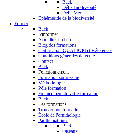
Back
Défis Biodiversité
Défis Mer
Ephéméride de la biodiversité
Former
Back
S'informer
Actualités en lien
Blog des formations
Certification QUALIOPI et Références
Conditions générales de vente
Contact
Back
Fonctionnement
Formation sur mesure
Méthodologie
Pôle formation
Financement de votre formation
Back
Les formations
Trouver une formation
École de l'ornithologie
Par thématiques
Back
Oiseaux