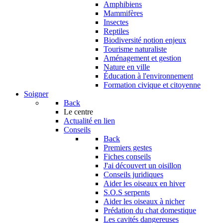
Amphibiens
Mammifères
Insectes
Reptiles
Biodiversité notion enjeux
Tourisme naturaliste
Aménagement et gestion
Nature en ville
Éducation à l'environnement
Formation civique et citoyenne
Soigner
Back
Le centre
Actualité en lien
Conseils
Back
Premiers gestes
Fiches conseils
J'ai découvert un oisillon
Conseils juridiques
Aider les oiseaux en hiver
S.O.S serpents
Aider les oiseaux à nicher
Prédation du chat domestique
Les cavités dangereuses