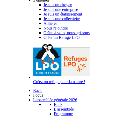
S'engager
Je suis un citoyen
Je suis une entreprise
Je suis un établissement
Je suis une collectivité
Adhérer
Nous rejoindre
Grâce à vous, nous agissons
Créer un Refuge LPO
Créez un refuge pour la nature !
Back
Focus
L'assemblée générale 2026
Back
L'assemblée
Programme