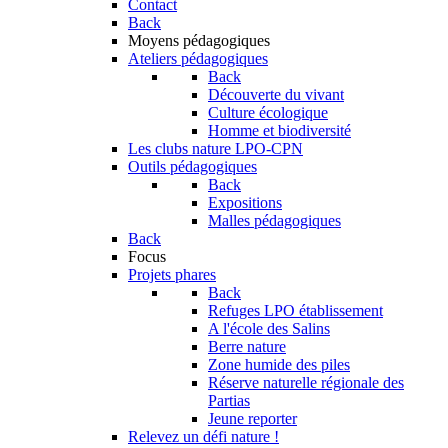
Contact
Back
Moyens pédagogiques
Ateliers pédagogiques
Back
Découverte du vivant
Culture écologique
Homme et biodiversité
Les clubs nature LPO-CPN
Outils pédagogiques
Back
Expositions
Malles pédagogiques
Back
Focus
Projets phares
Back
Refuges LPO établissement
A l'école des Salins
Berre nature
Zone humide des piles
Réserve naturelle régionale des
Partias
Jeune reporter
Relevez un défi nature !