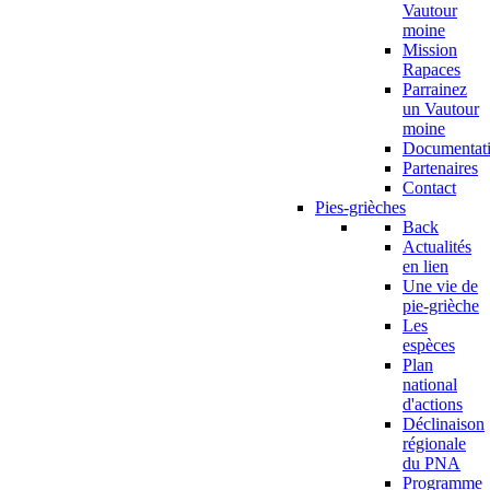
Vautour
moine
Mission
Rapaces
Parrainez
un Vautour
moine
Documentat
Partenaires
Contact
Pies-grièches
Back
Actualités
en lien
Une vie de
pie-grièche
Les
espèces
Plan
national
d'actions
Déclinaison
régionale
du PNA
Programme