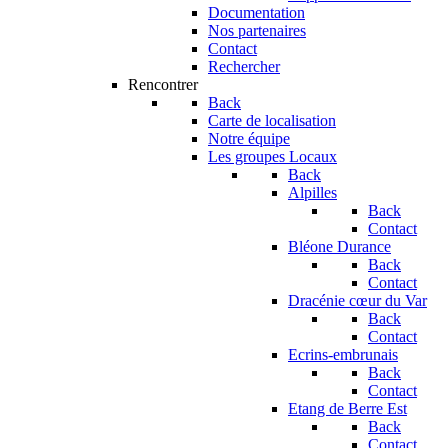
Documentation
Nos partenaires
Contact
Rechercher
Rencontrer
Back
Carte de localisation
Notre équipe
Les groupes Locaux
Back
Alpilles
Back
Contact
Bléone Durance
Back
Contact
Dracénie cœur du Var
Back
Contact
Ecrins-embrunais
Back
Contact
Etang de Berre Est
Back
Contact