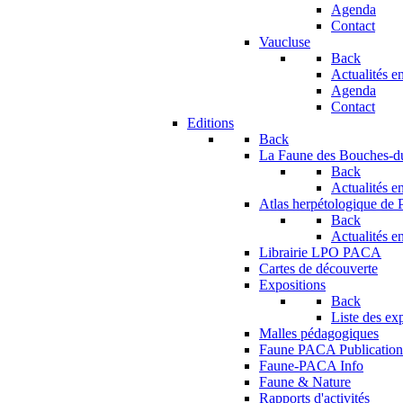
Agenda
Contact
Vaucluse
Back
Actualités en
Agenda
Contact
Editions
Back
La Faune des Bouches-
Back
Actualités en
Atlas herpétologique de
Back
Actualités en
Librairie LPO PACA
Cartes de découverte
Expositions
Back
Liste des ex
Malles pédagogiques
Faune PACA Publication
Faune-PACA Info
Faune & Nature
Rapports d'activités