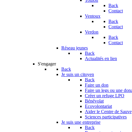
Toulon
Back
Contact
Ventoux
Back
Contact
Verdon
Back
Contact
Réseau jeunes
Back
Actualités en lien
S'engager
Back
Je suis un citoyen
Back
Faire un don
Faire un legs ou une don
Créer un refuge LPO
Bénévolat
Ecovolontariat
Aider le Centre de Sauv
Sciences participatives
Je suis une entreprise
Back