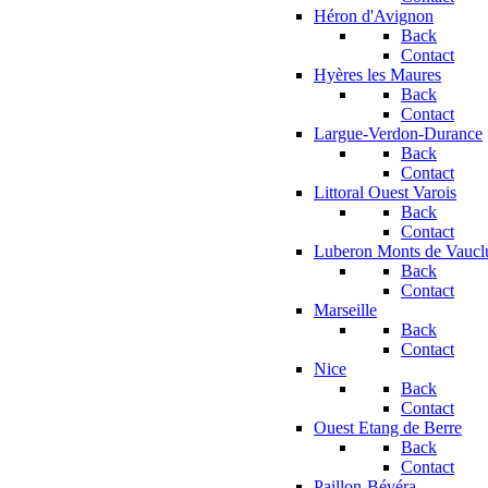
Héron d'Avignon
Back
Contact
Hyères les Maures
Back
Contact
Largue-Verdon-Durance
Back
Contact
Littoral Ouest Varois
Back
Contact
Luberon Monts de Vaucl
Back
Contact
Marseille
Back
Contact
Nice
Back
Contact
Ouest Etang de Berre
Back
Contact
Paillon-Bévéra