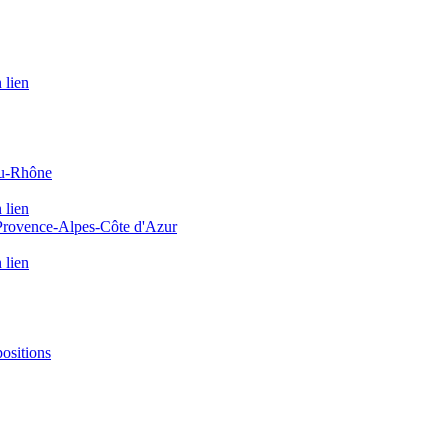
 lien
du-Rhône
 lien
 Provence-Alpes-Côte d'Azur
 lien
positions