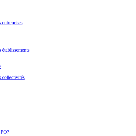
s entreprises
s établissements
e
 collectivités
 LPO?