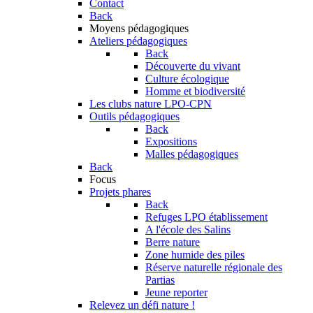
Contact
Back
Moyens pédagogiques
Ateliers pédagogiques
Back
Découverte du vivant
Culture écologique
Homme et biodiversité
Les clubs nature LPO-CPN
Outils pédagogiques
Back
Expositions
Malles pédagogiques
Back
Focus
Projets phares
Back
Refuges LPO établissement
A l'école des Salins
Berre nature
Zone humide des piles
Réserve naturelle régionale des
Partias
Jeune reporter
Relevez un défi nature !