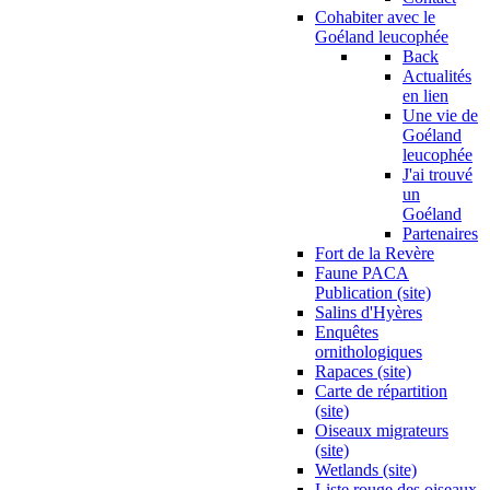
Cohabiter avec le
Goéland leucophée
Back
Actualités
en lien
Une vie de
Goéland
leucophée
J'ai trouvé
un
Goéland
Partenaires
Fort de la Revère
Faune PACA
Publication (site)
Salins d'Hyères
Enquêtes
ornithologiques
Rapaces (site)
Carte de répartition
(site)
Oiseaux migrateurs
(site)
Wetlands (site)
Liste rouge des oiseaux