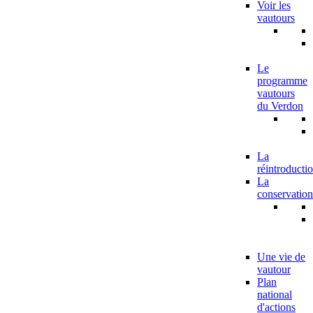
Voir les
vautours
Le
programme
vautours
du Verdon
La
réintroducti
La
conservation
Une vie de
vautour
Plan
national
d'actions