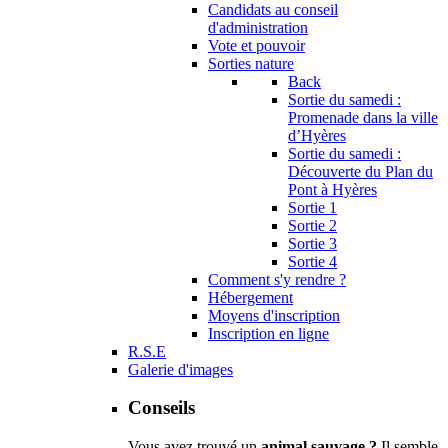
Candidats au conseil
d'administration
Vote et pouvoir
Sorties nature
Back
Sortie du samedi :
Promenade dans la ville
d’Hyères
Sortie du samedi :
Découverte du Plan du
Pont à Hyères
Sortie 1
Sortie 2
Sortie 3
Sortie 4
Comment s'y rendre ?
Hébergement
Moyens d'inscription
Inscription en ligne
R.S.E
Galerie d'images
Conseils
Vous avez trouvé un
animal sauvage ?
Il semble