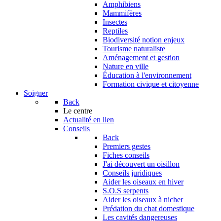
Amphibiens
Mammifères
Insectes
Reptiles
Biodiversité notion enjeux
Tourisme naturaliste
Aménagement et gestion
Nature en ville
Éducation à l'environnement
Formation civique et citoyenne
Soigner
Back
Le centre
Actualité en lien
Conseils
Back
Premiers gestes
Fiches conseils
J'ai découvert un oisillon
Conseils juridiques
Aider les oiseaux en hiver
S.O.S serpents
Aider les oiseaux à nicher
Prédation du chat domestique
Les cavités dangereuses