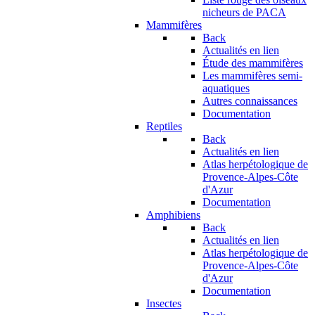
nicheurs de PACA
Mammifères
Back
Actualités en lien
Étude des mammifères
Les mammifères semi-
aquatiques
Autres connaissances
Documentation
Reptiles
Back
Actualités en lien
Atlas herpétologique de
Provence-Alpes-Côte
d'Azur
Documentation
Amphibiens
Back
Actualités en lien
Atlas herpétologique de
Provence-Alpes-Côte
d'Azur
Documentation
Insectes