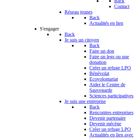
Back
Contact
Réseau jeunes
Back
Actualités en lien
S'engager
Back
Je suis un citoyen
Back
Faire un don
Faire un legs ou une
donation
Créer un refuge LPO
Bénévolat
Ecovolontariat
Aider le Centre de
Sauvegarde
Sciences participatives
Je suis une entreprise
Back
Rencontres entreprises
Devenir partenaire
Devenir mécène
Créer un refuge LPO
Actualités en lien avec