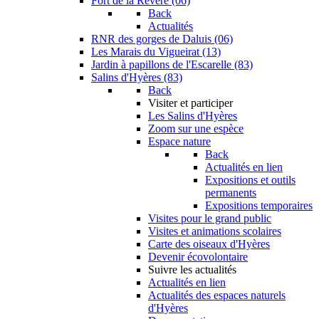
Fort de la Revère (06)
Back
Actualités
RNR des gorges de Daluis (06)
Les Marais du Vigueirat (13)
Jardin à papillons de l'Escarelle (83)
Salins d'Hyères (83)
Back
Visiter et participer
Les Salins d'Hyères
Zoom sur une espèce
Espace nature
Back
Actualités en lien
Expositions et outils
permanents
Expositions temporaires
Visites pour le grand public
Visites et animations scolaires
Carte des oiseaux d'Hyères
Devenir écovolontaire
Suivre les actualités
Actualités en lien
Actualités des espaces naturels
d'Hyères