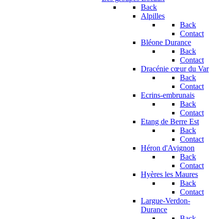
Back
Alpilles
Back
Contact
Bléone Durance
Back
Contact
Dracénie cœur du Var
Back
Contact
Ecrins-embrunais
Back
Contact
Etang de Berre Est
Back
Contact
Héron d'Avignon
Back
Contact
Hyères les Maures
Back
Contact
Largue-Verdon-
Durance
Back