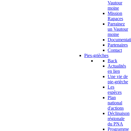
Vautour
moine
Mission
Rapaces
Parrainez
un Vautour
moine
Documentat
Partenaires
Contact
Pies-grièches
Back
Actualités
en lien
Une vie de
pie-grièche
Les
espèces
Plan
national
d'actions
Déclinaison
régionale
du PNA
Programme