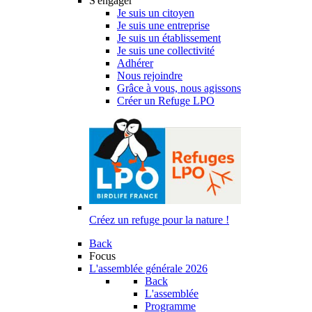
S'engager
Je suis un citoyen
Je suis une entreprise
Je suis un établissement
Je suis une collectivité
Adhérer
Nous rejoindre
Grâce à vous, nous agissons
Créer un Refuge LPO
Créez un refuge pour la nature !
Back
Focus
L'assemblée générale 2026
Back
L'assemblée
Programme