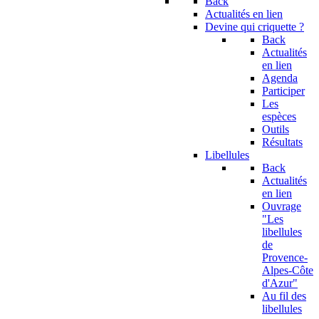
Back
Actualités en lien
Devine qui criquette ?
Back
Actualités
en lien
Agenda
Participer
Les
espèces
Outils
Résultats
Libellules
Back
Actualités
en lien
Ouvrage
"Les
libellules
de
Provence-
Alpes-Côte
d'Azur"
Au fil des
libellules