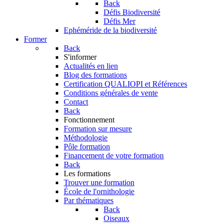
Back
Défis Biodiversité
Défis Mer
Ephéméride de la biodiversité
Former
Back
S'informer
Actualités en lien
Blog des formations
Certification QUALIOPI et Références
Conditions générales de vente
Contact
Back
Fonctionnement
Formation sur mesure
Méthodologie
Pôle formation
Financement de votre formation
Back
Les formations
Trouver une formation
École de l'ornithologie
Par thématiques
Back
Oiseaux