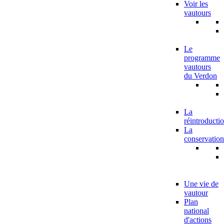
Voir les
vautours
Le
programme
vautours
du Verdon
La
réintroducti
La
conservation
Une vie de
vautour
Plan
national
d'actions