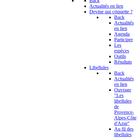
Back
Actualités en lien
Devine qui criquette ?
Back
Actualités
en lien
Agenda
Participer
Les
espèces
Outils
Résultats
Libellules
Back
Actualités
en lien
Ouvrage
"Les
libellules
de
Provence-
Alpes-Côte
d'Azur"
Au fil des
libellules