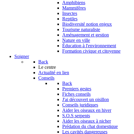
Amphibiens
Mammifères
Insectes
Reptiles
Biodiversité notion enjeux
Tourisme naturaliste
Aménagement et gestion
Nature en ville
Éducation à l'environnement
Formation civique et citoyenne
Soigner
Back
Le centre
Actualité en lien
Conseils
Back
Premiers gestes
Fiches conseils
J'ai découvert un oisillon
Conseils juridiques
Aider les oiseaux en hiver
S.O.S serpents
Aider les oiseaux à nicher
Prédation du chat domestique
Les cavités dangereuses