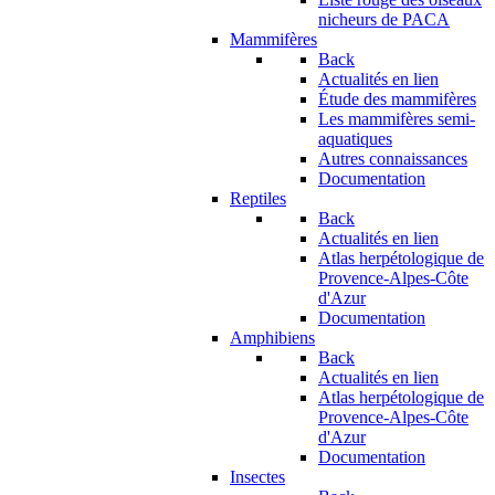
nicheurs de PACA
Mammifères
Back
Actualités en lien
Étude des mammifères
Les mammifères semi-
aquatiques
Autres connaissances
Documentation
Reptiles
Back
Actualités en lien
Atlas herpétologique de
Provence-Alpes-Côte
d'Azur
Documentation
Amphibiens
Back
Actualités en lien
Atlas herpétologique de
Provence-Alpes-Côte
d'Azur
Documentation
Insectes