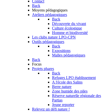
Contact
Back
Moyens pédagogiques
Ateliers pédagogiques
Back
Découverte du vivant
Culture écologique
Homme et biodiversité
Les clubs nature LPO-CPN
Outils pédagogiques
Back
Expositions
Malles pédagogiques
Back
Focus
Projets phares
Back
Refuges LPO établissement
A l'école des Salins
Berre nature
Zone humide des piles
Réserve naturelle régionale des
Partias
Jeune reporter
Relevez un défi nature !