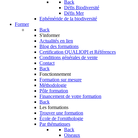
Back
Défis Biodiversité
Défis Mer
Ephéméride de la biodiversité
Former
Back
S'informer
Actualités en lien
Blog des formations
Certification QUALIOPI et Références
Conditions générales de vente
Contact
Back
Fonctionnement
Formation sur mesure
Méthodologie
Pôle formation
Financement de votre formation
Back
Les formations
Trouver une formation
École de l'ornithologie
Par thématiques
Back
Oiseaux