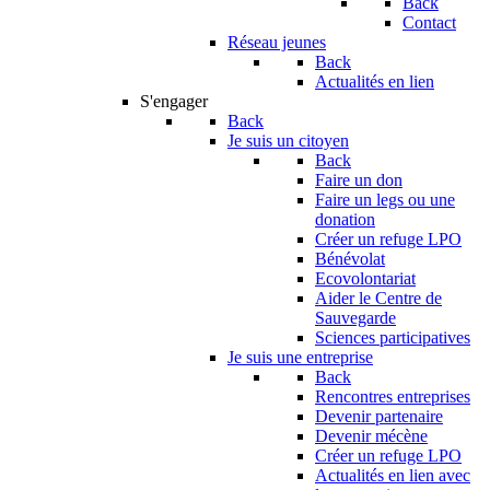
Back
Contact
Réseau jeunes
Back
Actualités en lien
S'engager
Back
Je suis un citoyen
Back
Faire un don
Faire un legs ou une
donation
Créer un refuge LPO
Bénévolat
Ecovolontariat
Aider le Centre de
Sauvegarde
Sciences participatives
Je suis une entreprise
Back
Rencontres entreprises
Devenir partenaire
Devenir mécène
Créer un refuge LPO
Actualités en lien avec