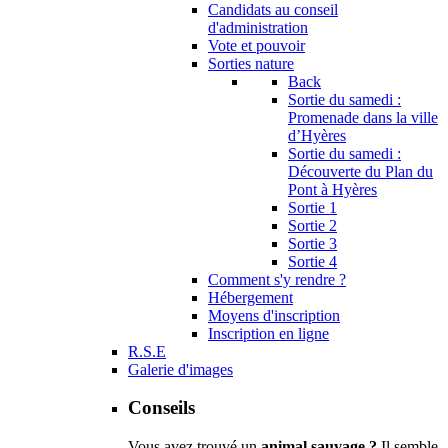
Candidats au conseil
d'administration
Vote et pouvoir
Sorties nature
Back
Sortie du samedi :
Promenade dans la ville
d’Hyères
Sortie du samedi :
Découverte du Plan du
Pont à Hyères
Sortie 1
Sortie 2
Sortie 3
Sortie 4
Comment s'y rendre ?
Hébergement
Moyens d'inscription
Inscription en ligne
R.S.E
Galerie d'images
Conseils
Vous avez trouvé un
animal sauvage ?
Il semble