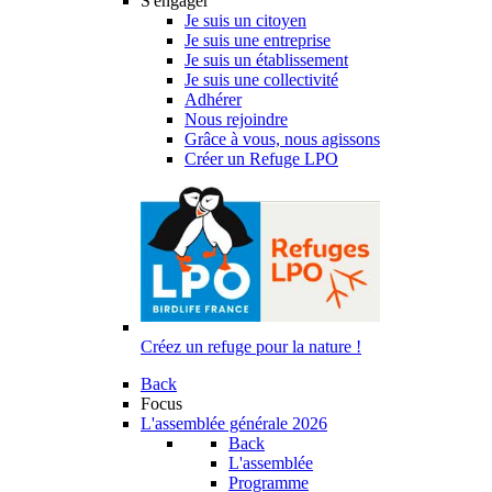
S'engager
Je suis un citoyen
Je suis une entreprise
Je suis un établissement
Je suis une collectivité
Adhérer
Nous rejoindre
Grâce à vous, nous agissons
Créer un Refuge LPO
Créez un refuge pour la nature !
Back
Focus
L'assemblée générale 2026
Back
L'assemblée
Programme