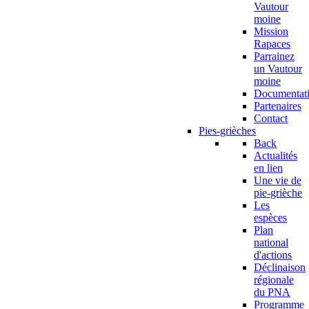
Vautour
moine
Mission
Rapaces
Parrainez
un Vautour
moine
Documentat
Partenaires
Contact
Pies-grièches
Back
Actualités
en lien
Une vie de
pie-grièche
Les
espèces
Plan
national
d'actions
Déclinaison
régionale
du PNA
Programme