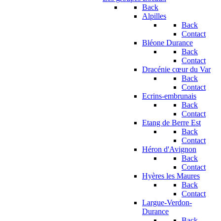
Back
Alpilles
Back
Contact
Bléone Durance
Back
Contact
Dracénie cœur du Var
Back
Contact
Ecrins-embrunais
Back
Contact
Etang de Berre Est
Back
Contact
Héron d'Avignon
Back
Contact
Hyères les Maures
Back
Contact
Largue-Verdon-
Durance
Back