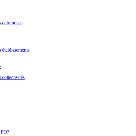
s entreprises
s établissements
e
 collectivités
 LPO?