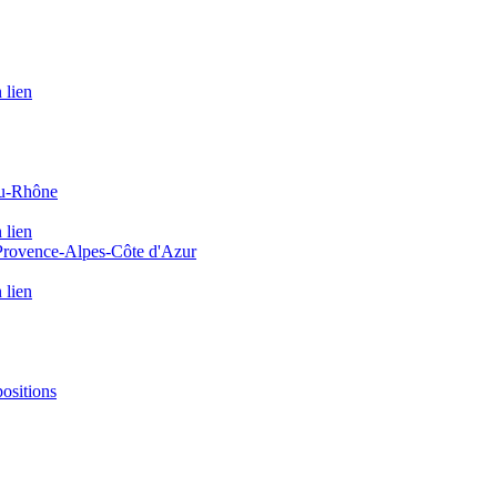
 lien
du-Rhône
 lien
 Provence-Alpes-Côte d'Azur
 lien
positions