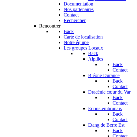
Documentation
Nos partenaires
Contact
Rechercher
Rencontrer
Back
Carte de localisation
Notre équipe
Les groupes Locaux
Back
Alpilles
Back
Contact
Bléone Durance
Back
Contact
Dracénie cœur du Var
Back
Contact
Ecrins-embrunais
Back
Contact
Etang de Berre Est
Back
Contact