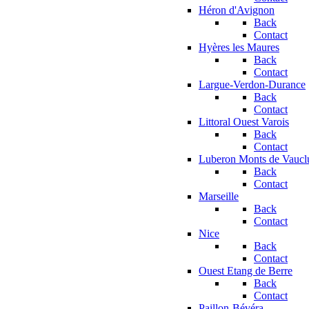
Héron d'Avignon
Back
Contact
Hyères les Maures
Back
Contact
Largue-Verdon-Durance
Back
Contact
Littoral Ouest Varois
Back
Contact
Luberon Monts de Vaucl
Back
Contact
Marseille
Back
Contact
Nice
Back
Contact
Ouest Etang de Berre
Back
Contact
Paillon-Bévéra