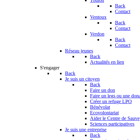
Toulon
Back
Contact
Ventoux
Back
Contact
Verdon
Back
Contact
Réseau jeunes
Back
Actualités en lien
S'engager
Back
Je suis un citoyen
Back
Faire un don
Faire un legs ou une don
Créer un refuge LPO
Bénévolat
Ecovolontariat
Aider le Centre de Sauv
Sciences participatives
Je suis une entreprise
Back