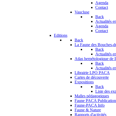
Agenda
Contact
Vaucluse
Back
Actualités en
Agenda
Contact
Editions
Back
La Faune des Bouches-
Back
Actualités en
Atlas herpétologique de
Back
Actualités en
Librairie LPO PACA
Cartes de découverte
Expositions
Back
Liste des ex
Malles pédagogiques
Faune PACA Publication
Faune-PACA Info
Faune & Nature
Rapports d'activités