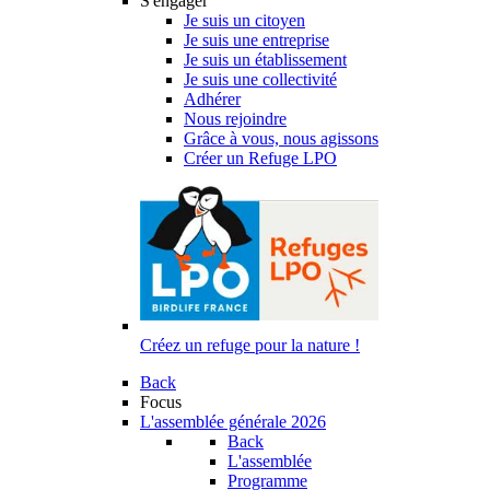
S'engager
Je suis un citoyen
Je suis une entreprise
Je suis un établissement
Je suis une collectivité
Adhérer
Nous rejoindre
Grâce à vous, nous agissons
Créer un Refuge LPO
Créez un refuge pour la nature !
Back
Focus
L'assemblée générale 2026
Back
L'assemblée
Programme