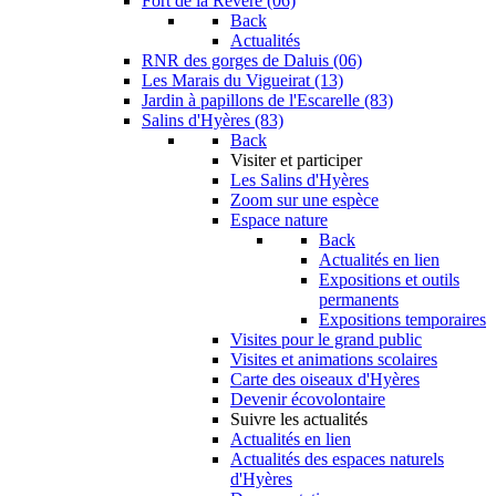
Fort de la Revère (06)
Back
Actualités
RNR des gorges de Daluis (06)
Les Marais du Vigueirat (13)
Jardin à papillons de l'Escarelle (83)
Salins d'Hyères (83)
Back
Visiter et participer
Les Salins d'Hyères
Zoom sur une espèce
Espace nature
Back
Actualités en lien
Expositions et outils
permanents
Expositions temporaires
Visites pour le grand public
Visites et animations scolaires
Carte des oiseaux d'Hyères
Devenir écovolontaire
Suivre les actualités
Actualités en lien
Actualités des espaces naturels
d'Hyères