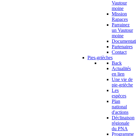
Vautour
moine
Mission
Rapaces
Parrainez
un Vautour
moine
Documentat
Partenaires
Contact
Pies-grièches
Back
Actualités
en lien
Une vie de
pie-grièche
Les
espèces
Plan
national
d'actions
Déclinaison
régionale
du PNA
Programme