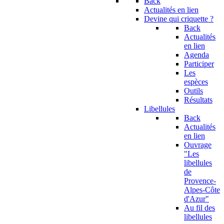
Back
Actualités en lien
Devine qui criquette ?
Back
Actualités
en lien
Agenda
Participer
Les
espèces
Outils
Résultats
Libellules
Back
Actualités
en lien
Ouvrage
"Les
libellules
de
Provence-
Alpes-Côte
d'Azur"
Au fil des
libellules