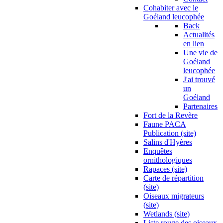
Cohabiter avec le
Goéland leucophée
Back
Actualités
en lien
Une vie de
Goéland
leucophée
J'ai trouvé
un
Goéland
Partenaires
Fort de la Revère
Faune PACA
Publication (site)
Salins d'Hyères
Enquêtes
ornithologiques
Rapaces (site)
Carte de répartition
(site)
Oiseaux migrateurs
(site)
Wetlands (site)
Liste rouge des oiseaux