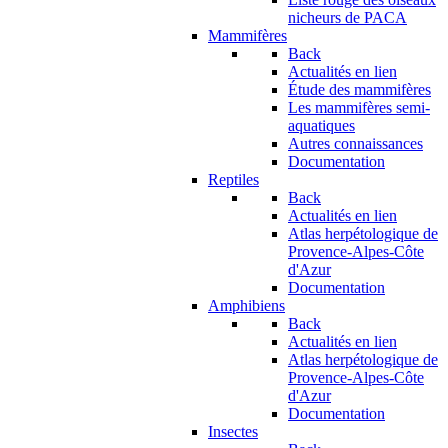
nicheurs de PACA
Mammifères
Back
Actualités en lien
Étude des mammifères
Les mammifères semi-
aquatiques
Autres connaissances
Documentation
Reptiles
Back
Actualités en lien
Atlas herpétologique de
Provence-Alpes-Côte
d'Azur
Documentation
Amphibiens
Back
Actualités en lien
Atlas herpétologique de
Provence-Alpes-Côte
d'Azur
Documentation
Insectes