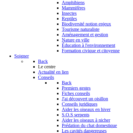
Amphibiens
Mammifères
Insectes
Reptiles
Biodiversité notion enjeux
Tourisme naturaliste
Aménagement et gestion
Nature en ville
Éducation à l'environnement
Formation civique et citoyenne
Soigner
Back
Le centre
Actualité en lien
Conseils
Back
Premiers gestes
Fiches conseils
J'ai découvert un oisillon
Conseils juridiques
Aider les oiseaux en hiver
S.O.S serpents
Aider les oiseaux à nicher
Prédation du chat domestique
Les cavités dangereuses