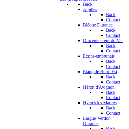
Back
Alpilles
Back
Contact
Bléone Durance
Back
Contact
Dracénie cœur du Var
Back
Contact
Ecrins-embrunais
Back
Contact
Etang de Berre Est
Back
Contact
Héron d'Avignon
Back
Contact
Hyères les Maures
Back
Contact
Largue-Verdon-
Durance
Back