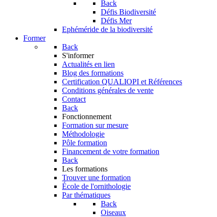
Back
Défis Biodiversité
Défis Mer
Ephéméride de la biodiversité
Former
Back
S'informer
Actualités en lien
Blog des formations
Certification QUALIOPI et Références
Conditions générales de vente
Contact
Back
Fonctionnement
Formation sur mesure
Méthodologie
Pôle formation
Financement de votre formation
Back
Les formations
Trouver une formation
École de l'ornithologie
Par thématiques
Back
Oiseaux