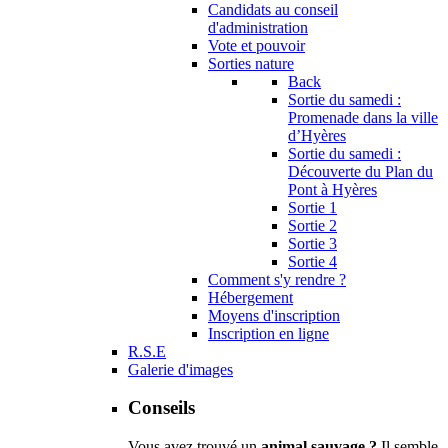
Candidats au conseil
d'administration
Vote et pouvoir
Sorties nature
Back
Sortie du samedi :
Promenade dans la ville
d’Hyères
Sortie du samedi :
Découverte du Plan du
Pont à Hyères
Sortie 1
Sortie 2
Sortie 3
Sortie 4
Comment s'y rendre ?
Hébergement
Moyens d'inscription
Inscription en ligne
R.S.E
Galerie d'images
Conseils
Vous avez trouvé un
animal sauvage ?
Il semble