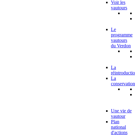
Voir les
vautours
Le
programme
vautours
du Verdon
La
réintroducti
La
conservation
Une vie de
vautour
Plan
national
d'actions