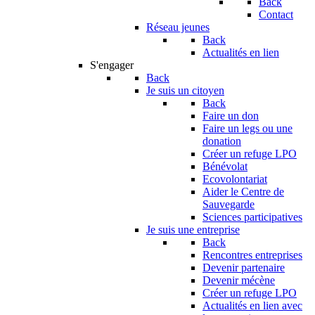
Back
Contact
Réseau jeunes
Back
Actualités en lien
S'engager
Back
Je suis un citoyen
Back
Faire un don
Faire un legs ou une
donation
Créer un refuge LPO
Bénévolat
Ecovolontariat
Aider le Centre de
Sauvegarde
Sciences participatives
Je suis une entreprise
Back
Rencontres entreprises
Devenir partenaire
Devenir mécène
Créer un refuge LPO
Actualités en lien avec