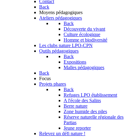
Contact
Back
Moyens pédagogiques
Ateliers pédagogiques
Back
Découverte du vivant
Culture écologique
Homme et biodiversité
Les clubs nature LPO-CPN
Outils pédagogiques
Back
Expositions
Malles pédagogiques
Back
Focus
Projets phares
Back
Refuges LPO établissement
A l'école des Salins
Berre nature
Zone humide des piles
Réserve naturelle régionale des
Partias
Jeune reporter
Relevez un défi nature !