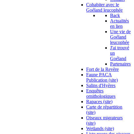
Cohabiter avec le
Goéland leucophée
Back
Actualités
en lien
Une vie de
Goéland
leucophée
J'ai trouvé
un
Goéland
Partenaires
Fort de la Revère
Faune PACA
Publication (site)
Salins d'Hyères
Enquêtes
ornithologiques
Rapaces (site)
Carte de répartition
(site)
Oiseaux migrateurs
(site)
Wetlands (site)
Liste rouge des oiseaux