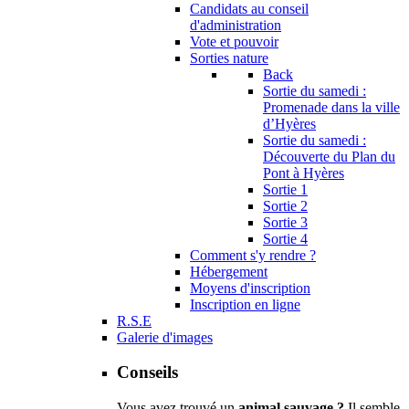
Candidats au conseil
d'administration
Vote et pouvoir
Sorties nature
Back
Sortie du samedi :
Promenade dans la ville
d’Hyères
Sortie du samedi :
Découverte du Plan du
Pont à Hyères
Sortie 1
Sortie 2
Sortie 3
Sortie 4
Comment s'y rendre ?
Hébergement
Moyens d'inscription
Inscription en ligne
R.S.E
Galerie d'images
Conseils
Vous avez trouvé un
animal sauvage ?
Il semble