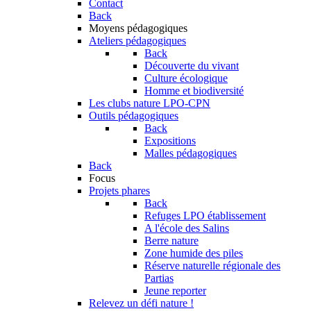
Contact
Back
Moyens pédagogiques
Ateliers pédagogiques
Back
Découverte du vivant
Culture écologique
Homme et biodiversité
Les clubs nature LPO-CPN
Outils pédagogiques
Back
Expositions
Malles pédagogiques
Back
Focus
Projets phares
Back
Refuges LPO établissement
A l'école des Salins
Berre nature
Zone humide des piles
Réserve naturelle régionale des
Partias
Jeune reporter
Relevez un défi nature !