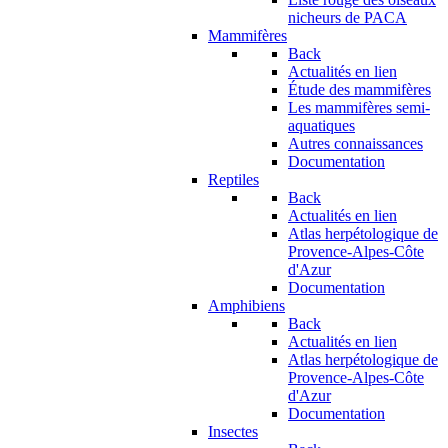
nicheurs de PACA
Mammifères
Back
Actualités en lien
Étude des mammifères
Les mammifères semi-
aquatiques
Autres connaissances
Documentation
Reptiles
Back
Actualités en lien
Atlas herpétologique de
Provence-Alpes-Côte
d'Azur
Documentation
Amphibiens
Back
Actualités en lien
Atlas herpétologique de
Provence-Alpes-Côte
d'Azur
Documentation
Insectes