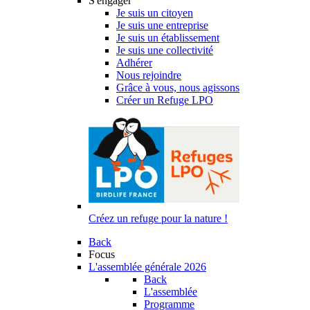
S'engager
Je suis un citoyen
Je suis une entreprise
Je suis un établissement
Je suis une collectivité
Adhérer
Nous rejoindre
Grâce à vous, nous agissons
Créer un Refuge LPO
Créez un refuge pour la nature !
Back
Focus
L'assemblée générale 2026
Back
L'assemblée
Programme