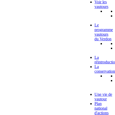
Voir les
vautours
Le
programme
vautours
du Verdon
La
réintroducti
La
conservation
Une vie de
vautour
Plan
national
d'actions