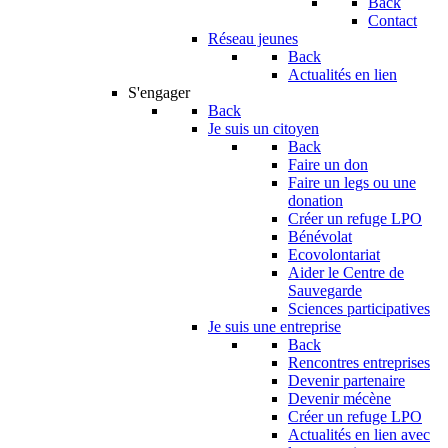
Back
Contact
Réseau jeunes
Back
Actualités en lien
S'engager
Back
Je suis un citoyen
Back
Faire un don
Faire un legs ou une
donation
Créer un refuge LPO
Bénévolat
Ecovolontariat
Aider le Centre de
Sauvegarde
Sciences participatives
Je suis une entreprise
Back
Rencontres entreprises
Devenir partenaire
Devenir mécène
Créer un refuge LPO
Actualités en lien avec