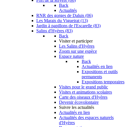
Fort de la Revère (06)
Back
Actualités
RNR des gorges de Daluis (06)
Les Marais du Vigueirat (13)
Jardin à papillons de l'Escarelle (83)
Salins d'Hyères (83)
Back
Visiter et participer
Les Salins d'Hyères
Zoom sur une espèce
Espace nature
Back
Actualités en lien
Expositions et outils
permanents
Expositions temporaires
Visites pour le grand public
Visites et animations scolaires
Carte des oiseaux d'Hyères
Devenir écovolontaire
Suivre les actualités
Actualités en lien
Actualités des espaces naturels
d'Hyères