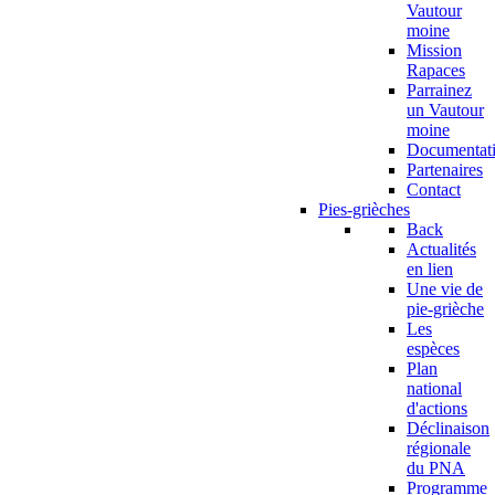
Vautour
moine
Mission
Rapaces
Parrainez
un Vautour
moine
Documentat
Partenaires
Contact
Pies-grièches
Back
Actualités
en lien
Une vie de
pie-grièche
Les
espèces
Plan
national
d'actions
Déclinaison
régionale
du PNA
Programme