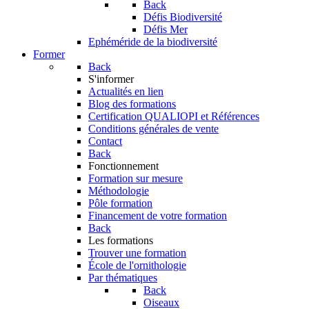
Back
Défis Biodiversité
Défis Mer
Ephéméride de la biodiversité
Former
Back
S'informer
Actualités en lien
Blog des formations
Certification QUALIOPI et Références
Conditions générales de vente
Contact
Back
Fonctionnement
Formation sur mesure
Méthodologie
Pôle formation
Financement de votre formation
Back
Les formations
Trouver une formation
École de l'ornithologie
Par thématiques
Back
Oiseaux