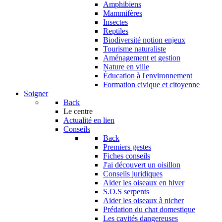
Amphibiens
Mammifères
Insectes
Reptiles
Biodiversité notion enjeux
Tourisme naturaliste
Aménagement et gestion
Nature en ville
Éducation à l'environnement
Formation civique et citoyenne
Soigner
Back
Le centre
Actualité en lien
Conseils
Back
Premiers gestes
Fiches conseils
J'ai découvert un oisillon
Conseils juridiques
Aider les oiseaux en hiver
S.O.S serpents
Aider les oiseaux à nicher
Prédation du chat domestique
Les cavités dangereuses