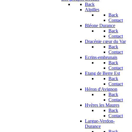
Back
Alpilles
Back
Contact
Bléone Durance
Back
Contact
Dracénie cœur du Var
Back
Contact
Ecrins-embrunais
Back
Contact
Etang de Berre Est
Back
Contact
Héron d'Avignon
Back
Contact
Hyères les Maures
Back
Contact
Largue-Verdon-
Durance
Back