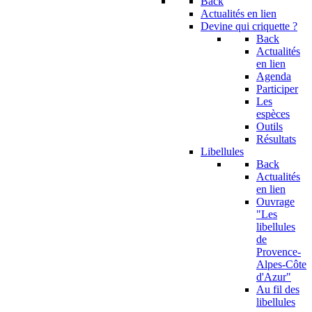
Back
Actualités en lien
Devine qui criquette ?
Back
Actualités
en lien
Agenda
Participer
Les
espèces
Outils
Résultats
Libellules
Back
Actualités
en lien
Ouvrage
"Les
libellules
de
Provence-
Alpes-Côte
d'Azur"
Au fil des
libellules