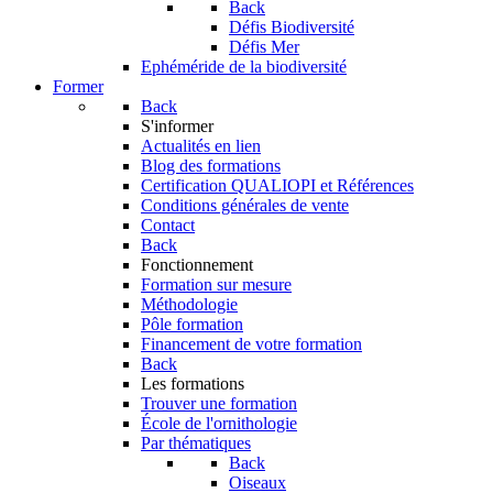
Back
Défis Biodiversité
Défis Mer
Ephéméride de la biodiversité
Former
Back
S'informer
Actualités en lien
Blog des formations
Certification QUALIOPI et Références
Conditions générales de vente
Contact
Back
Fonctionnement
Formation sur mesure
Méthodologie
Pôle formation
Financement de votre formation
Back
Les formations
Trouver une formation
École de l'ornithologie
Par thématiques
Back
Oiseaux