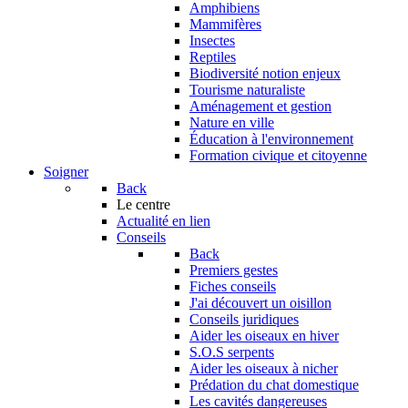
Amphibiens
Mammifères
Insectes
Reptiles
Biodiversité notion enjeux
Tourisme naturaliste
Aménagement et gestion
Nature en ville
Éducation à l'environnement
Formation civique et citoyenne
Soigner
Back
Le centre
Actualité en lien
Conseils
Back
Premiers gestes
Fiches conseils
J'ai découvert un oisillon
Conseils juridiques
Aider les oiseaux en hiver
S.O.S serpents
Aider les oiseaux à nicher
Prédation du chat domestique
Les cavités dangereuses