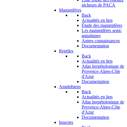
nicheurs de PACA
Mammifères
Back
Actualités en lien
Étude des mammifères
Les mammifères semi-
aquatiques
Autres connaissances
Documentation
Reptiles
Back
Actualités en lien
Atlas herpétologique de
Provence-Alpes-Côte
d'Azur
Documentation
Amphibiens
Back
Actualités en lien
Atlas herpétologique de
Provence-Alpes-Côte
d'Azur
Documentation
Insectes