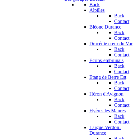
Back
Alpilles
Back
Contact
Bléone Durance
Back
Contact
Dracénie cœur du Var
Back
Contact
Ecrins-embrunais
Back
Contact
Etang de Berre Est
Back
Contact
Héron d'Avignon
Back
Contact
Hyères les Maures
Back
Contact
Largue-Verdon-
Durance
Back