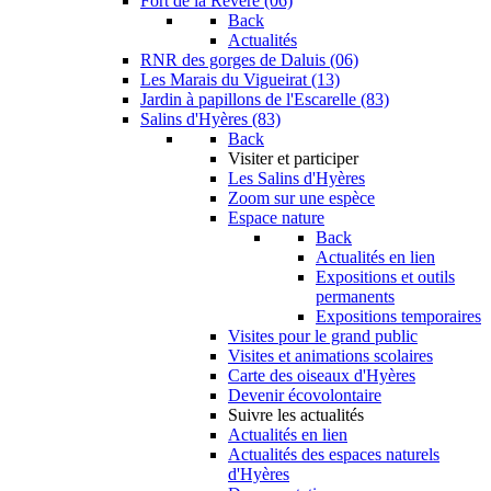
Fort de la Revère (06)
Back
Actualités
RNR des gorges de Daluis (06)
Les Marais du Vigueirat (13)
Jardin à papillons de l'Escarelle (83)
Salins d'Hyères (83)
Back
Visiter et participer
Les Salins d'Hyères
Zoom sur une espèce
Espace nature
Back
Actualités en lien
Expositions et outils
permanents
Expositions temporaires
Visites pour le grand public
Visites et animations scolaires
Carte des oiseaux d'Hyères
Devenir écovolontaire
Suivre les actualités
Actualités en lien
Actualités des espaces naturels
d'Hyères