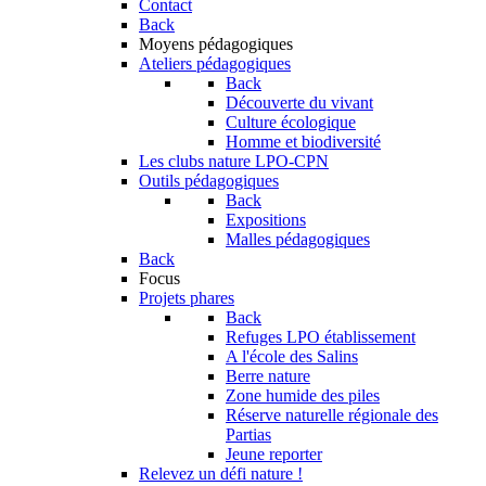
Contact
Back
Moyens pédagogiques
Ateliers pédagogiques
Back
Découverte du vivant
Culture écologique
Homme et biodiversité
Les clubs nature LPO-CPN
Outils pédagogiques
Back
Expositions
Malles pédagogiques
Back
Focus
Projets phares
Back
Refuges LPO établissement
A l'école des Salins
Berre nature
Zone humide des piles
Réserve naturelle régionale des
Partias
Jeune reporter
Relevez un défi nature !