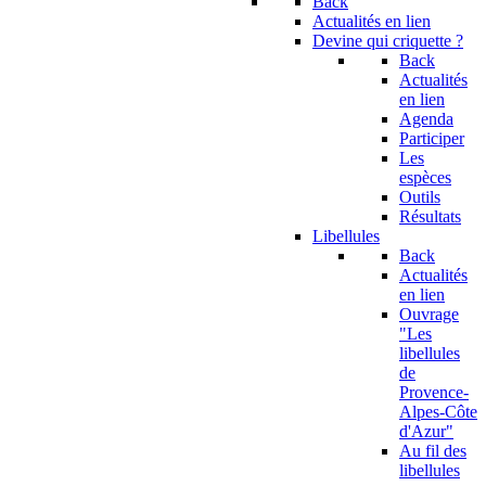
Back
Actualités en lien
Devine qui criquette ?
Back
Actualités
en lien
Agenda
Participer
Les
espèces
Outils
Résultats
Libellules
Back
Actualités
en lien
Ouvrage
"Les
libellules
de
Provence-
Alpes-Côte
d'Azur"
Au fil des
libellules