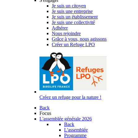
S'engager
Je suis un citoyen
Je suis une entreprise
Je suis un établissement
Je suis une collectivité
Adhérer
Nous rejoindre
Grâce à vous, nous agissons
Créer un Refuge LPO
Créez un refuge pour la nature !
Back
Focus
L'assemblée générale 2026
Back
L'assemblée
Programme