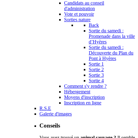
Candidats au conseil
d'administration
Vote et pouvoir
Sorties nature
Back
Sortie du samedi :
Promenade dans la ville
d’Hyères
Sortie du samedi :
Découverte du Plan du
Pont à Hyères
Sortie 1
Sortie 2
Sortie 3
Sortie 4
Comment s'y rendre ?
Hébergement
Moyens d'inscription
Inscription en ligne
R.S.E
Galerie d'images
Conseils
Vous avez trouvé un
animal sauvage ?
Il semble