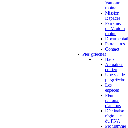
Vautour
moine
Mission
Rapaces
Parrainez
un Vautour
moine
Documentat
Partenaires
Contact
Pies-grièches
Back
Actualités
en lien
Une vie de
pie-grièche
Les
espèces
Plan
national
d'actions
Déclinaison
régionale
du PNA
Programme