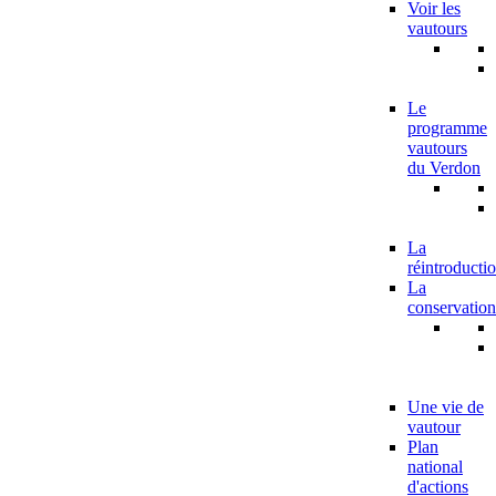
Voir les
vautours
Le
programme
vautours
du Verdon
La
réintroducti
La
conservation
Une vie de
vautour
Plan
national
d'actions