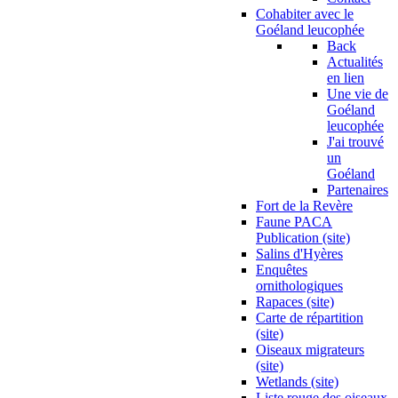
Cohabiter avec le
Goéland leucophée
Back
Actualités
en lien
Une vie de
Goéland
leucophée
J'ai trouvé
un
Goéland
Partenaires
Fort de la Revère
Faune PACA
Publication (site)
Salins d'Hyères
Enquêtes
ornithologiques
Rapaces (site)
Carte de répartition
(site)
Oiseaux migrateurs
(site)
Wetlands (site)
Liste rouge des oiseaux