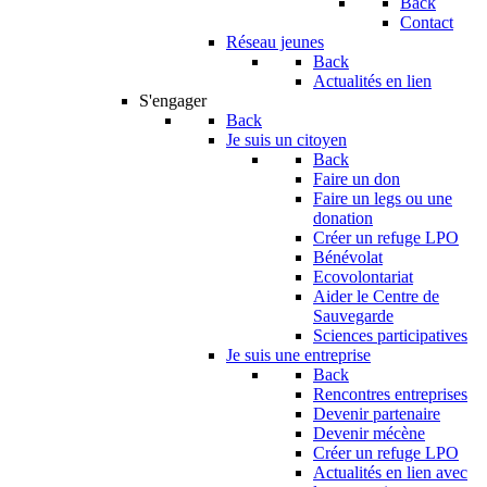
Back
Contact
Réseau jeunes
Back
Actualités en lien
S'engager
Back
Je suis un citoyen
Back
Faire un don
Faire un legs ou une
donation
Créer un refuge LPO
Bénévolat
Ecovolontariat
Aider le Centre de
Sauvegarde
Sciences participatives
Je suis une entreprise
Back
Rencontres entreprises
Devenir partenaire
Devenir mécène
Créer un refuge LPO
Actualités en lien avec