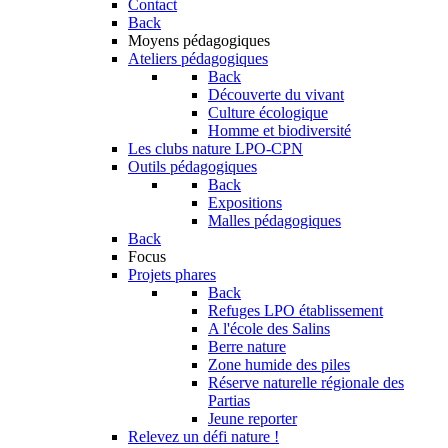
Contact
Back
Moyens pédagogiques
Ateliers pédagogiques
Back
Découverte du vivant
Culture écologique
Homme et biodiversité
Les clubs nature LPO-CPN
Outils pédagogiques
Back
Expositions
Malles pédagogiques
Back
Focus
Projets phares
Back
Refuges LPO établissement
A l'école des Salins
Berre nature
Zone humide des piles
Réserve naturelle régionale des
Partias
Jeune reporter
Relevez un défi nature !