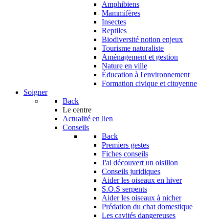
Amphibiens
Mammifères
Insectes
Reptiles
Biodiversité notion enjeux
Tourisme naturaliste
Aménagement et gestion
Nature en ville
Éducation à l'environnement
Formation civique et citoyenne
Soigner
Back
Le centre
Actualité en lien
Conseils
Back
Premiers gestes
Fiches conseils
J'ai découvert un oisillon
Conseils juridiques
Aider les oiseaux en hiver
S.O.S serpents
Aider les oiseaux à nicher
Prédation du chat domestique
Les cavités dangereuses