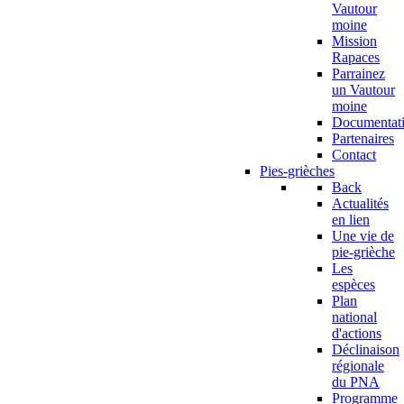
Vautour
moine
Mission
Rapaces
Parrainez
un Vautour
moine
Documentat
Partenaires
Contact
Pies-grièches
Back
Actualités
en lien
Une vie de
pie-grièche
Les
espèces
Plan
national
d'actions
Déclinaison
régionale
du PNA
Programme