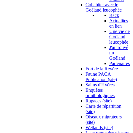
Cohabiter avec le
Goéland leucophée
Back
Actualités
en lien
Une vie de
Goéland
leucophée
J'ai trouvé
un
Goéland
Partenaires
Fort de la Revère
Faune PACA
Publication (site)
Salins d'Hyères
Enquêtes
ornithologiques
Rapaces (site)
Carte de répartition
(site)
Oiseaux migrateurs
(site)
Wetlands (site)
Liste rouge des oiseaux