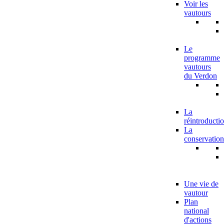
Voir les
vautours
Le
programme
vautours
du Verdon
La
réintroducti
La
conservation
Une vie de
vautour
Plan
national
d'actions