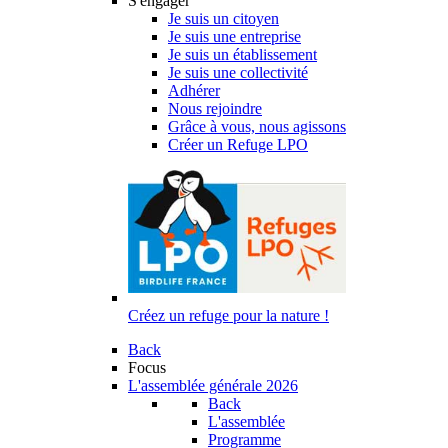
S'engager
Je suis un citoyen
Je suis une entreprise
Je suis un établissement
Je suis une collectivité
Adhérer
Nous rejoindre
Grâce à vous, nous agissons
Créer un Refuge LPO
Créez un refuge pour la nature !
Back
Focus
L'assemblée générale 2026
Back
L'assemblée
Programme