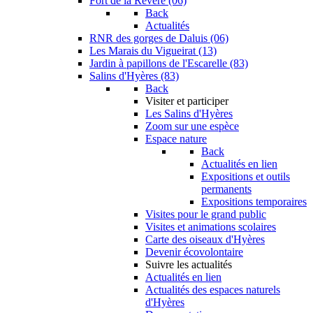
Fort de la Revère (06)
Back
Actualités
RNR des gorges de Daluis (06)
Les Marais du Vigueirat (13)
Jardin à papillons de l'Escarelle (83)
Salins d'Hyères (83)
Back
Visiter et participer
Les Salins d'Hyères
Zoom sur une espèce
Espace nature
Back
Actualités en lien
Expositions et outils
permanents
Expositions temporaires
Visites pour le grand public
Visites et animations scolaires
Carte des oiseaux d'Hyères
Devenir écovolontaire
Suivre les actualités
Actualités en lien
Actualités des espaces naturels
d'Hyères