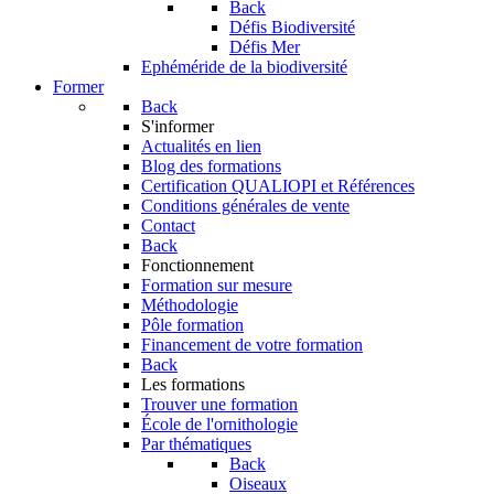
Back
Défis Biodiversité
Défis Mer
Ephéméride de la biodiversité
Former
Back
S'informer
Actualités en lien
Blog des formations
Certification QUALIOPI et Références
Conditions générales de vente
Contact
Back
Fonctionnement
Formation sur mesure
Méthodologie
Pôle formation
Financement de votre formation
Back
Les formations
Trouver une formation
École de l'ornithologie
Par thématiques
Back
Oiseaux