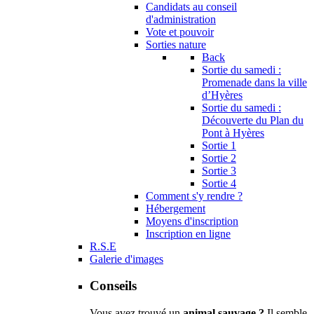
Candidats au conseil
d'administration
Vote et pouvoir
Sorties nature
Back
Sortie du samedi :
Promenade dans la ville
d’Hyères
Sortie du samedi :
Découverte du Plan du
Pont à Hyères
Sortie 1
Sortie 2
Sortie 3
Sortie 4
Comment s'y rendre ?
Hébergement
Moyens d'inscription
Inscription en ligne
R.S.E
Galerie d'images
Conseils
Vous avez trouvé un
animal sauvage ?
Il semble