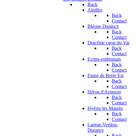
Back
Alpilles
Back
Contact
Bléone Durance
Back
Contact
Dracénie cœur du Var
Back
Contact
Ecrins-embrunais
Back
Contact
Etang de Berre Est
Back
Contact
Héron d'Avignon
Back
Contact
Hyères les Maures
Back
Contact
Largue-Verdon-
Durance
Back