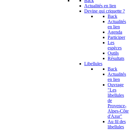
Back
Actualités en lien
Devine qui criquette ?
Back
Actualités
en lien
Agenda
Participer
Les
espèces
Outils
Résultats
Libellules
Back
Actualités
en lien
Ouvrage
"Les
libellules
de
Provence-
Alpes-Côte
d'Azur"
Au fil des
libellules