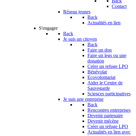
Back
Contact
Réseau jeunes
Back
Actualités en lien
S'engager
Back
Je suis un citoyen
Back
Faire un don
Faire un legs ou une
donation
Créer un refuge LPO
Bénévolat
Ecovolontariat
Aider le Centre de
Sauvegarde
Sciences participatives
Je suis une entreprise
Back
Rencontres entreprises
Devenir partenaire
Devenir mécène
Créer un refuge LPO
Actualités en lien avec