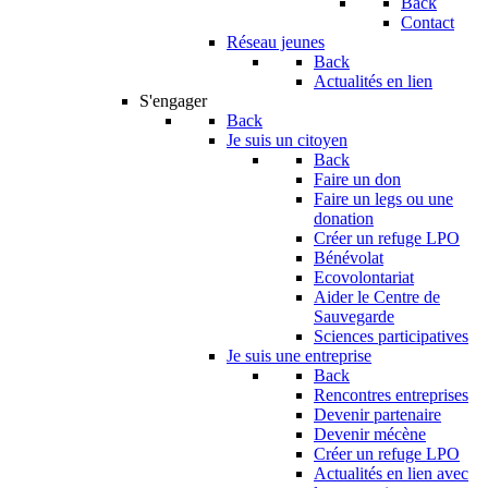
Back
Contact
Réseau jeunes
Back
Actualités en lien
S'engager
Back
Je suis un citoyen
Back
Faire un don
Faire un legs ou une
donation
Créer un refuge LPO
Bénévolat
Ecovolontariat
Aider le Centre de
Sauvegarde
Sciences participatives
Je suis une entreprise
Back
Rencontres entreprises
Devenir partenaire
Devenir mécène
Créer un refuge LPO
Actualités en lien avec