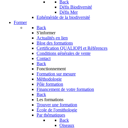
Back
Défis Biodiversité
Défis Mer
Ephéméride de la biodiversité
Former
Back
S'informer
Actualités en lien
Blog des formations
Certification QUALIOPI et Références
Conditions générales de vente
Contact
Back
Fonctionnement
Formation sur mesure
Méthodologie
Pôle formation
Financement de votre formation
Back
Les formations
Trouver une formation
École de l'ornithologie
Par thématiques
Back
Oiseaux