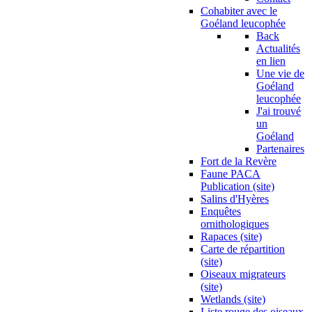
Cohabiter avec le
Goéland leucophée
Back
Actualités
en lien
Une vie de
Goéland
leucophée
J'ai trouvé
un
Goéland
Partenaires
Fort de la Revère
Faune PACA
Publication (site)
Salins d'Hyères
Enquêtes
ornithologiques
Rapaces (site)
Carte de répartition
(site)
Oiseaux migrateurs
(site)
Wetlands (site)
Liste rouge des oiseaux