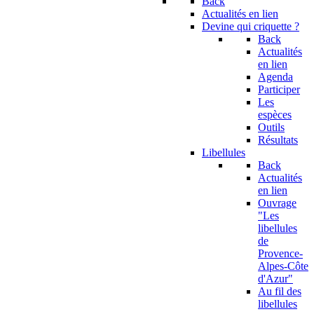
Back
Actualités en lien
Devine qui criquette ?
Back
Actualités
en lien
Agenda
Participer
Les
espèces
Outils
Résultats
Libellules
Back
Actualités
en lien
Ouvrage
"Les
libellules
de
Provence-
Alpes-Côte
d'Azur"
Au fil des
libellules