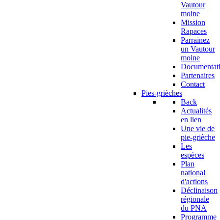
Vautour
moine
Mission
Rapaces
Parrainez
un Vautour
moine
Documentat
Partenaires
Contact
Pies-grièches
Back
Actualités
en lien
Une vie de
pie-grièche
Les
espèces
Plan
national
d'actions
Déclinaison
régionale
du PNA
Programme