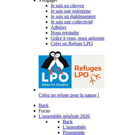
S'engager
Je suis un citoyen
Je suis une entreprise
Je suis un établissement
Je suis une collectivité
Adhérer
Nous rejoindre
Grâce à vous, nous agissons
Créer un Refuge LPO
Créez un refuge pour la nature !
Back
Focus
L'assemblée générale 2026
Back
L'assemblée
Programme