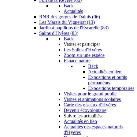
Fort de la Revère (06)
Back
Actualités
RNR des gorges de Daluis (06)
Les Marais du Vigueirat (13)
Jardin à papillons de l'Escarelle (83)
Salins d'Hyères (83)
Back
Visiter et participer
Les Salins d'Hyères
Zoom sur une espèce
Espace nature
Back
Actualités en lien
Expositions et outils
permanents
Expositions temporaires
Visites pour le grand public
Visites et animations scolaires
Carte des oiseaux d'Hyères
Devenir écovolontaire
Suivre les actualités
Actualités en lien
Actualités des espaces naturels
d'Hyères