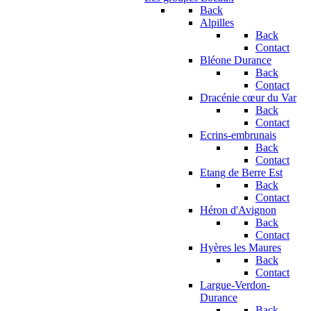
Back
Alpilles
Back
Contact
Bléone Durance
Back
Contact
Dracénie cœur du Var
Back
Contact
Ecrins-embrunais
Back
Contact
Etang de Berre Est
Back
Contact
Héron d'Avignon
Back
Contact
Hyères les Maures
Back
Contact
Largue-Verdon-
Durance
Back