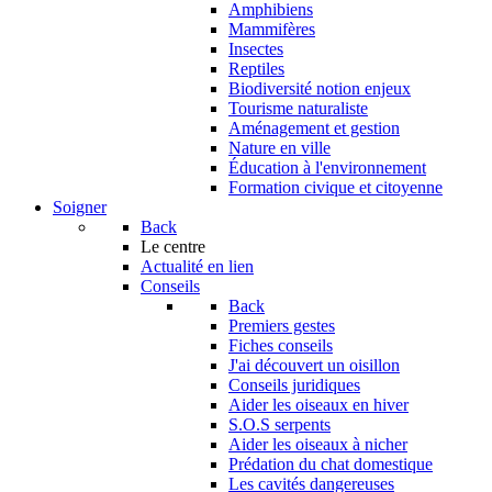
Amphibiens
Mammifères
Insectes
Reptiles
Biodiversité notion enjeux
Tourisme naturaliste
Aménagement et gestion
Nature en ville
Éducation à l'environnement
Formation civique et citoyenne
Soigner
Back
Le centre
Actualité en lien
Conseils
Back
Premiers gestes
Fiches conseils
J'ai découvert un oisillon
Conseils juridiques
Aider les oiseaux en hiver
S.O.S serpents
Aider les oiseaux à nicher
Prédation du chat domestique
Les cavités dangereuses