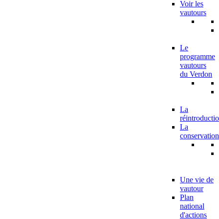
Voir les
vautours
Le
programme
vautours
du Verdon
La
réintroducti
La
conservation
Une vie de
vautour
Plan
national
d'actions