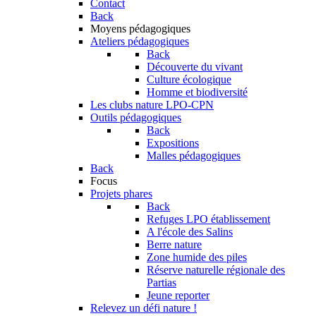
Contact
Back
Moyens pédagogiques
Ateliers pédagogiques
Back
Découverte du vivant
Culture écologique
Homme et biodiversité
Les clubs nature LPO-CPN
Outils pédagogiques
Back
Expositions
Malles pédagogiques
Back
Focus
Projets phares
Back
Refuges LPO établissement
A l'école des Salins
Berre nature
Zone humide des piles
Réserve naturelle régionale des
Partias
Jeune reporter
Relevez un défi nature !