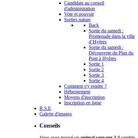
Candidats au conseil
d'administration
Vote et pouvoir
Sorties nature
Back
Sortie du samedi :
Promenade dans la ville
d’Hyères
Sortie du samedi :
Découverte du Plan du
Pont à Hyères
Sortie 1
Sortie 2
Sortie 3
Sortie 4
Comment s'y rendre ?
Hébergement
Moyens d'inscription
Inscription en ligne
R.S.E
Galerie d'images
Conseils
Vous avez trouvé un
animal sauvage ?
Il semble