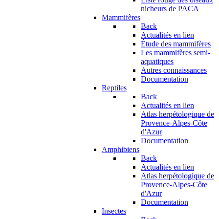
nicheurs de PACA
Mammifères
Back
Actualités en lien
Étude des mammifères
Les mammifères semi-
aquatiques
Autres connaissances
Documentation
Reptiles
Back
Actualités en lien
Atlas herpétologique de
Provence-Alpes-Côte
d'Azur
Documentation
Amphibiens
Back
Actualités en lien
Atlas herpétologique de
Provence-Alpes-Côte
d'Azur
Documentation
Insectes