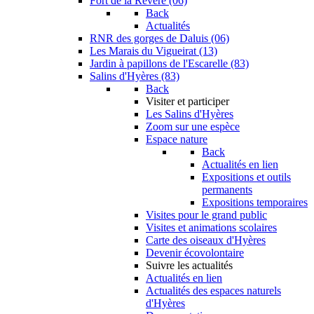
Fort de la Revère (06)
Back
Actualités
RNR des gorges de Daluis (06)
Les Marais du Vigueirat (13)
Jardin à papillons de l'Escarelle (83)
Salins d'Hyères (83)
Back
Visiter et participer
Les Salins d'Hyères
Zoom sur une espèce
Espace nature
Back
Actualités en lien
Expositions et outils
permanents
Expositions temporaires
Visites pour le grand public
Visites et animations scolaires
Carte des oiseaux d'Hyères
Devenir écovolontaire
Suivre les actualités
Actualités en lien
Actualités des espaces naturels
d'Hyères