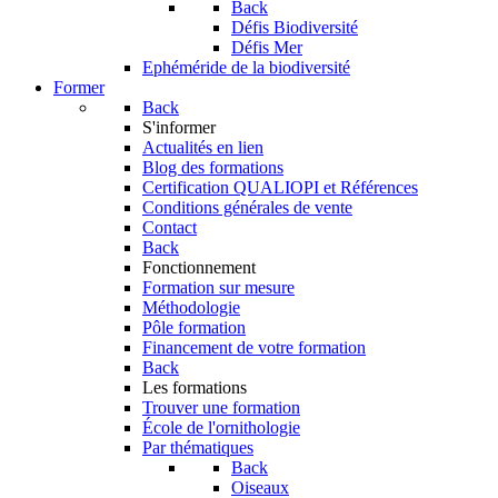
Back
Défis Biodiversité
Défis Mer
Ephéméride de la biodiversité
Former
Back
S'informer
Actualités en lien
Blog des formations
Certification QUALIOPI et Références
Conditions générales de vente
Contact
Back
Fonctionnement
Formation sur mesure
Méthodologie
Pôle formation
Financement de votre formation
Back
Les formations
Trouver une formation
École de l'ornithologie
Par thématiques
Back
Oiseaux