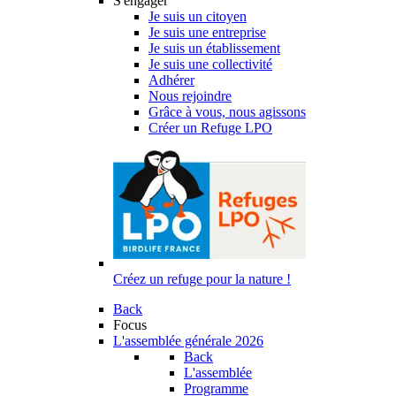
S'engager
Je suis un citoyen
Je suis une entreprise
Je suis un établissement
Je suis une collectivité
Adhérer
Nous rejoindre
Grâce à vous, nous agissons
Créer un Refuge LPO
Créez un refuge pour la nature !
Back
Focus
L'assemblée générale 2026
Back
L'assemblée
Programme