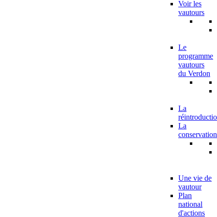
Voir les
vautours
Le
programme
vautours
du Verdon
La
réintroducti
La
conservation
Une vie de
vautour
Plan
national
d'actions