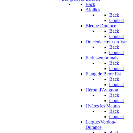
Back
Alpilles
Back
Contact
Bléone Durance
Back
Contact
Dracénie cœur du Var
Back
Contact
Ecrins-embrunais
Back
Contact
Etang de Berre Est
Back
Contact
Héron d'Avignon
Back
Contact
Hyères les Maures
Back
Contact
Largue-Verdon-
Durance
Back