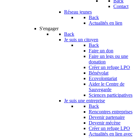
Back
Contact
Réseau jeunes
Back
Actualités en lien
S'engager
Back
Je suis un citoyen
Back
Faire un don
Faire un legs ou une
donation
Créer un refuge LPO
Bénévolat
Ecovolontariat
Aider le Centre de
Sauvegarde
Sciences participatives
Je suis une entreprise
Back
Rencontres entreprises
Devenir partenaire
Devenir mécène
Créer un refuge LPO
Actualités en lien avec