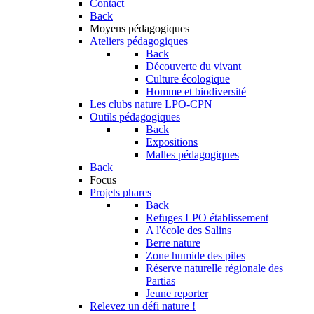
Contact
Back
Moyens pédagogiques
Ateliers pédagogiques
Back
Découverte du vivant
Culture écologique
Homme et biodiversité
Les clubs nature LPO-CPN
Outils pédagogiques
Back
Expositions
Malles pédagogiques
Back
Focus
Projets phares
Back
Refuges LPO établissement
A l'école des Salins
Berre nature
Zone humide des piles
Réserve naturelle régionale des
Partias
Jeune reporter
Relevez un défi nature !