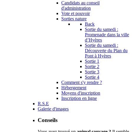
Candidats au conseil
d'administration
Vote et pouvoir
Sorties nature
Back
Sortie du samedi :
Promenade dans la ville
d’Hyères
Sortie du samedi :
Découverte du Plan du
Pont à Hyères
Sortie 1
Sortie 2
Sortie 3
Sortie 4
Comment s'y rendre ?
Hébergement
Moyens d'inscription
Inscription en ligne
R.S.E
Galerie d'images
Conseils
Vous avez trouvé un
animal sauvage ?
Il semble