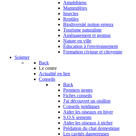
Amphibiens
Mammifères
Insectes
Reptiles
Biodiversité notion enjeux
Tourisme naturaliste
Aménagement et gestion
Nature en ville
Éducation à l'environnement
Formation civique et citoyenne
Soigner
Back
Le centre
Actualité en lien
Conseils
Back
Premiers gestes
Fiches conseils
J'ai découvert un oisillon
Conseils juridiques
Aider les oiseaux en hiver
S.O.S serpents
Aider les oiseaux à nicher
Prédation du chat domestique
Les cavités dangereuses