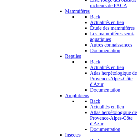
nicheurs de PACA
Mammifères
Back
Actualités en lien
Étude des mammifères
Les mammifères semi-
aquatiques
Autres connaissances
Documentation
Reptiles
Back
Actualités en lien
Atlas herpétologique de
Provence-Alpes-Côte
d'Azur
Documentation
Amphibiens
Back
Actualités en lien
Atlas herpétologique de
Provence-Alpes-Côte
d'Azur
Documentation
Insectes