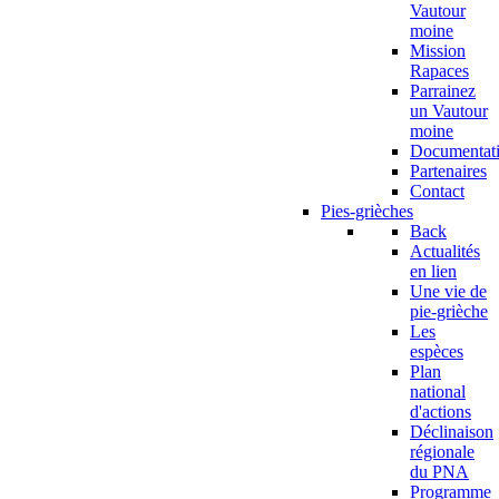
Vautour
moine
Mission
Rapaces
Parrainez
un Vautour
moine
Documentat
Partenaires
Contact
Pies-grièches
Back
Actualités
en lien
Une vie de
pie-grièche
Les
espèces
Plan
national
d'actions
Déclinaison
régionale
du PNA
Programme