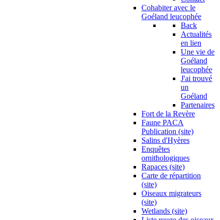
Cohabiter avec le
Goéland leucophée
Back
Actualités
en lien
Une vie de
Goéland
leucophée
J'ai trouvé
un
Goéland
Partenaires
Fort de la Revère
Faune PACA
Publication (site)
Salins d'Hyères
Enquêtes
ornithologiques
Rapaces (site)
Carte de répartition
(site)
Oiseaux migrateurs
(site)
Wetlands (site)
Liste rouge des oiseaux