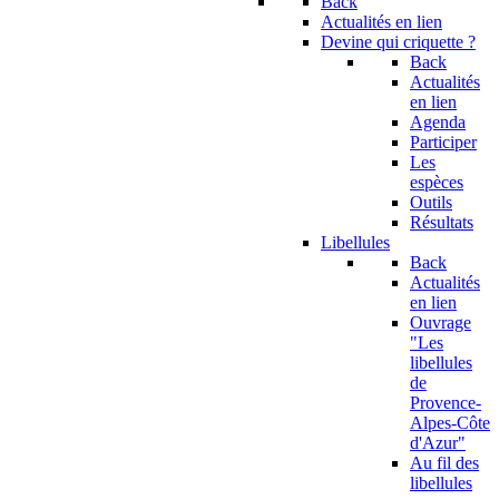
Back
Actualités en lien
Devine qui criquette ?
Back
Actualités
en lien
Agenda
Participer
Les
espèces
Outils
Résultats
Libellules
Back
Actualités
en lien
Ouvrage
"Les
libellules
de
Provence-
Alpes-Côte
d'Azur"
Au fil des
libellules