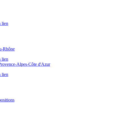
 lien
du-Rhône
 lien
 Provence-Alpes-Côte d'Azur
 lien
positions