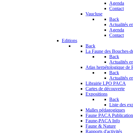
Agenda
Contact
Vaucluse
Back
Actualités en
Agenda
Contact
Editions
Back
La Faune des Bouches-
Back
Actualités en
Atlas herpétologique de
Back
Actualités en
Librairie LPO PACA
Cartes de découverte
Expositions
Back
Liste des ex
Malles pédagogiques
Faune PACA Publication
Faune-PACA Info
Faune & Nature
Rapports d'activités