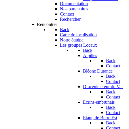
Documentation
Nos partenaires
Contact
Rechercher
Rencontrer
Back
Carte de localisation
Notre équipe
Les groupes Locaux
Back
Alpilles
Back
Contact
Bléone Durance
Back
Contact
Dracénie cœur du Var
Back
Contact
Ecrins-embrunais
Back
Contact
Etang de Berre Est
Back
Contact