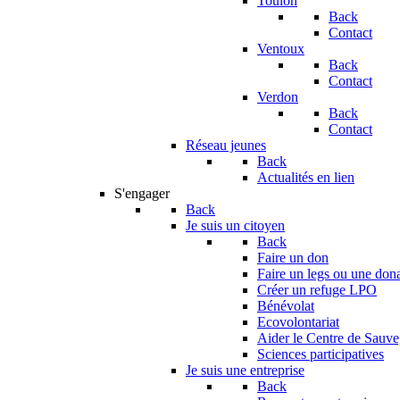
Toulon
Back
Contact
Ventoux
Back
Contact
Verdon
Back
Contact
Réseau jeunes
Back
Actualités en lien
S'engager
Back
Je suis un citoyen
Back
Faire un don
Faire un legs ou une don
Créer un refuge LPO
Bénévolat
Ecovolontariat
Aider le Centre de Sauv
Sciences participatives
Je suis une entreprise
Back