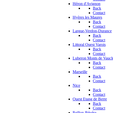
Héron d'Avignon
Back
Contact
Hyères les Maures
Back
Contact
Largue-Verdon-Durance
Back
Contact
Littoral Ouest Varois
Back
Contact
Luberon Monts de Vaucl
Back
Contact
Marseille
Back
Contact
Nice
Back
Contact
Ouest Etang de Berre
Back
Contact
Paillon-Bévéra