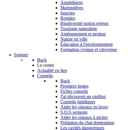
Amphibiens
Mammifères
Insectes
Reptiles
Biodiversité notion enjeux
Tourisme naturaliste
Aménagement et gestion
Nature en ville
Éducation à l'environnement
Formation civique et citoyenne
Soigner
Back
Le centre
Actualité en lien
Conseils
Back
Premiers gestes
Fiches conseils
J'ai découvert un oisillon
Conseils juridiques
Aider les oiseaux en hiver
S.O.S serpents
Aider les oiseaux à nicher
Prédation du chat domestique
Les cavités dangereuses