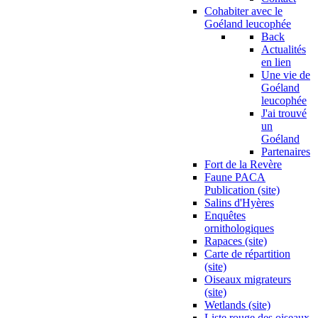
Cohabiter avec le
Goéland leucophée
Back
Actualités
en lien
Une vie de
Goéland
leucophée
J'ai trouvé
un
Goéland
Partenaires
Fort de la Revère
Faune PACA
Publication (site)
Salins d'Hyères
Enquêtes
ornithologiques
Rapaces (site)
Carte de répartition
(site)
Oiseaux migrateurs
(site)
Wetlands (site)
Liste rouge des oiseaux