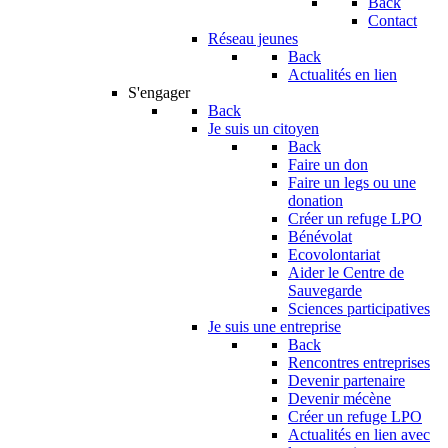
Back
Contact
Réseau jeunes
Back
Actualités en lien
S'engager
Back
Je suis un citoyen
Back
Faire un don
Faire un legs ou une
donation
Créer un refuge LPO
Bénévolat
Ecovolontariat
Aider le Centre de
Sauvegarde
Sciences participatives
Je suis une entreprise
Back
Rencontres entreprises
Devenir partenaire
Devenir mécène
Créer un refuge LPO
Actualités en lien avec