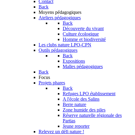
Contact
Back
Moyens pédagogiques
Ateliers pédagogiques
Back
Découverte du vivant
Culture écologique
Homme et biodiversité
Les clubs nature LPO-CPN
Outils pédagogiques
Back
Expositions
Malles pédagogiques
Back
Focus
Projets phares
Back
Refuges LPO établissement
A l'école des Salins
Berre nature
Zone humide des piles
Réserve naturelle régionale des
Partias
Jeune reporter
Relevez un défi nature !