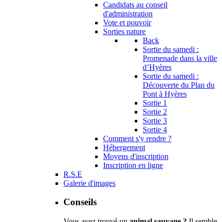
Candidats au conseil
d'administration
Vote et pouvoir
Sorties nature
Back
Sortie du samedi :
Promenade dans la ville
d’Hyères
Sortie du samedi :
Découverte du Plan du
Pont à Hyères
Sortie 1
Sortie 2
Sortie 3
Sortie 4
Comment s'y rendre ?
Hébergement
Moyens d'inscription
Inscription en ligne
R.S.E
Galerie d'images
Conseils
Vous avez trouvé un
animal sauvage ?
Il semble