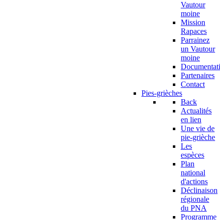
Vautour
moine
Mission
Rapaces
Parrainez
un Vautour
moine
Documentat
Partenaires
Contact
Pies-grièches
Back
Actualités
en lien
Une vie de
pie-grièche
Les
espèces
Plan
national
d'actions
Déclinaison
régionale
du PNA
Programme