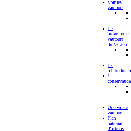
Voir les
vautours
Le
programme
vautours
du Verdon
La
réintroducti
La
conservation
Une vie de
vautour
Plan
national
d'actions