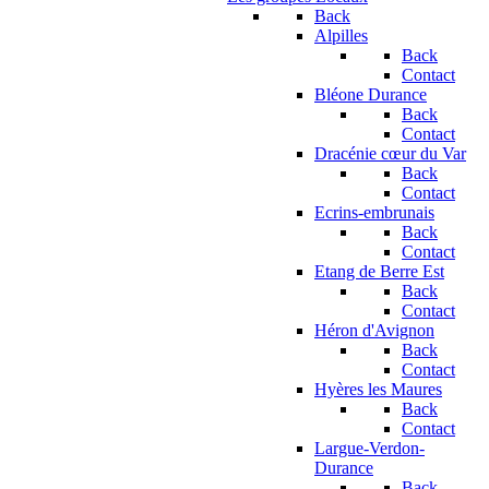
Back
Alpilles
Back
Contact
Bléone Durance
Back
Contact
Dracénie cœur du Var
Back
Contact
Ecrins-embrunais
Back
Contact
Etang de Berre Est
Back
Contact
Héron d'Avignon
Back
Contact
Hyères les Maures
Back
Contact
Largue-Verdon-
Durance
Back