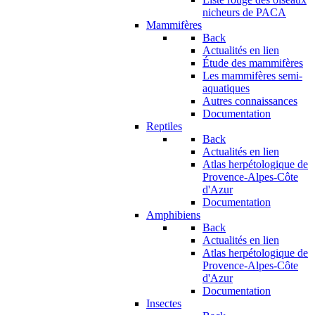
nicheurs de PACA
Mammifères
Back
Actualités en lien
Étude des mammifères
Les mammifères semi-
aquatiques
Autres connaissances
Documentation
Reptiles
Back
Actualités en lien
Atlas herpétologique de
Provence-Alpes-Côte
d'Azur
Documentation
Amphibiens
Back
Actualités en lien
Atlas herpétologique de
Provence-Alpes-Côte
d'Azur
Documentation
Insectes