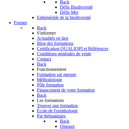
Back
Défis Biodiversité
Défis Mer
Ephéméride de la biodiversité
Former
Back
S'informer
Actualités en lien
Blog des formations
Certification QUALIOPI et Références
Conditions générales de vente
Contact
Back
Fonctionnement
Formation sur mesure
Méthodologie
Pôle formation
Financement de votre formation
Back
Les formations
Trouver une formation
École de l'ornithologie
Par thématiques
Back
Oiseaux