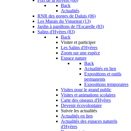
Fort de la Revère (06)
Back
Actualités
RNR des gorges de Daluis (06)
Les Marais du Vigueirat (13)
Jardin à papillons de l'Escarelle (83)
Salins d'Hyères (83)
Back
Visiter et participer
Les Salins d'Hyères
Zoom sur une espèce
Espace nature
Back
Actualités en lien
Expositions et outils
permanents
Expositions temporaires
Visites pour le grand public
Visites et animations scolaires
Carte des oiseaux d'Hyères
Devenir écovolontaire
Suivre les actualités
Actualités en lien
Actualités des espaces naturels
d'Hyères