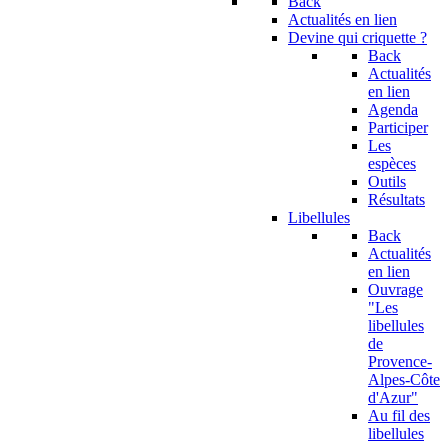
Back
Actualités en lien
Devine qui criquette ?
Back
Actualités
en lien
Agenda
Participer
Les
espèces
Outils
Résultats
Libellules
Back
Actualités
en lien
Ouvrage
"Les
libellules
de
Provence-
Alpes-Côte
d'Azur"
Au fil des
libellules