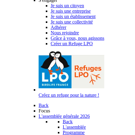
S'engager
Je suis un citoyen
Je suis une entreprise
Je suis un établissement
Je suis une collectivité
Adhérer
Nous rejoindre
Grâce à vous, nous agissons
Créer un Refuge LPO
Créez un refuge pour la nature !
Back
Focus
L'assemblée générale 2026
Back
L'assemblée
Programme