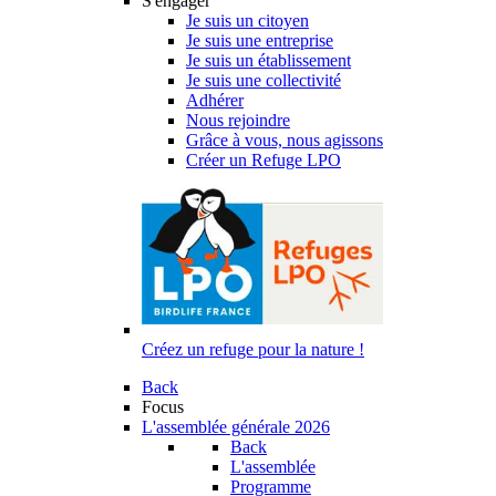
S'engager
Je suis un citoyen
Je suis une entreprise
Je suis un établissement
Je suis une collectivité
Adhérer
Nous rejoindre
Grâce à vous, nous agissons
Créer un Refuge LPO
Créez un refuge pour la nature !
Back
Focus
L'assemblée générale 2026
Back
L'assemblée
Programme