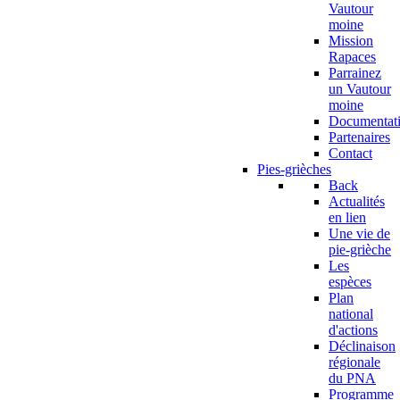
Vautour
moine
Mission
Rapaces
Parrainez
un Vautour
moine
Documentat
Partenaires
Contact
Pies-grièches
Back
Actualités
en lien
Une vie de
pie-grièche
Les
espèces
Plan
national
d'actions
Déclinaison
régionale
du PNA
Programme