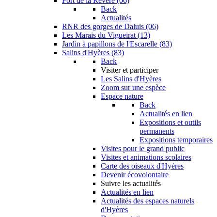
Fort de la Revère (06)
Back
Actualités
RNR des gorges de Daluis (06)
Les Marais du Vigueirat (13)
Jardin à papillons de l'Escarelle (83)
Salins d'Hyères (83)
Back
Visiter et participer
Les Salins d'Hyères
Zoom sur une espèce
Espace nature
Back
Actualités en lien
Expositions et outils
permanents
Expositions temporaires
Visites pour le grand public
Visites et animations scolaires
Carte des oiseaux d'Hyères
Devenir écovolontaire
Suivre les actualités
Actualités en lien
Actualités des espaces naturels
d'Hyères