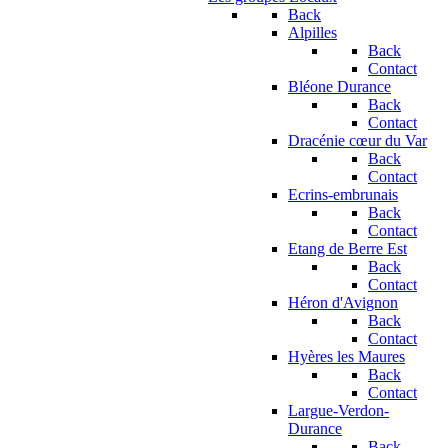
Back
Alpilles
Back
Contact
Bléone Durance
Back
Contact
Dracénie cœur du Var
Back
Contact
Ecrins-embrunais
Back
Contact
Etang de Berre Est
Back
Contact
Héron d'Avignon
Back
Contact
Hyères les Maures
Back
Contact
Largue-Verdon-
Durance
Back