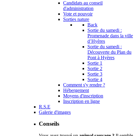
Candidats au conseil
d'administration
Vote et pouvoir
Sorties nature
Back
Sortie du samedi :
Promenade dans la ville
d’Hyères
Sortie du samedi :
Découverte du Plan du
Pont à Hyères
Sortie 1
Sortie 2
Sortie 3
Sortie 4
Comment s'y rendre ?
Hébergement
Moyens d'inscription
Inscription en ligne
R.S.E
Galerie d'images
Conseils
Vous avez trouvé un
animal sauvage ?
Il semble