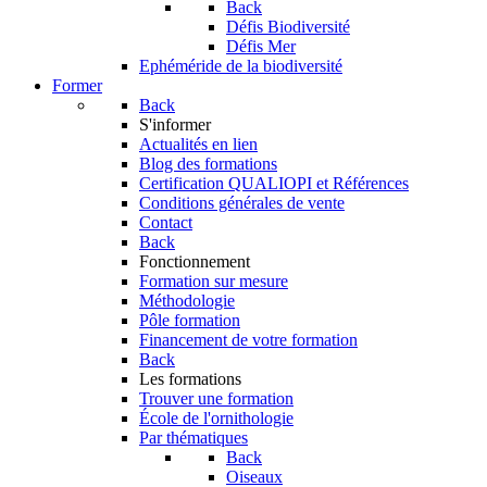
Back
Défis Biodiversité
Défis Mer
Ephéméride de la biodiversité
Former
Back
S'informer
Actualités en lien
Blog des formations
Certification QUALIOPI et Références
Conditions générales de vente
Contact
Back
Fonctionnement
Formation sur mesure
Méthodologie
Pôle formation
Financement de votre formation
Back
Les formations
Trouver une formation
École de l'ornithologie
Par thématiques
Back
Oiseaux