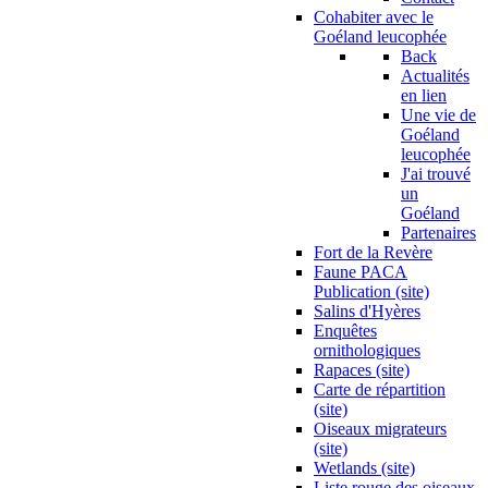
Cohabiter avec le
Goéland leucophée
Back
Actualités
en lien
Une vie de
Goéland
leucophée
J'ai trouvé
un
Goéland
Partenaires
Fort de la Revère
Faune PACA
Publication (site)
Salins d'Hyères
Enquêtes
ornithologiques
Rapaces (site)
Carte de répartition
(site)
Oiseaux migrateurs
(site)
Wetlands (site)
Liste rouge des oiseaux