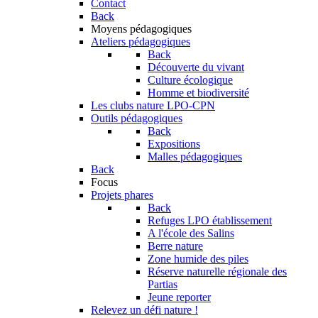
Contact
Back
Moyens pédagogiques
Ateliers pédagogiques
Back
Découverte du vivant
Culture écologique
Homme et biodiversité
Les clubs nature LPO-CPN
Outils pédagogiques
Back
Expositions
Malles pédagogiques
Back
Focus
Projets phares
Back
Refuges LPO établissement
A l'école des Salins
Berre nature
Zone humide des piles
Réserve naturelle régionale des
Partias
Jeune reporter
Relevez un défi nature !