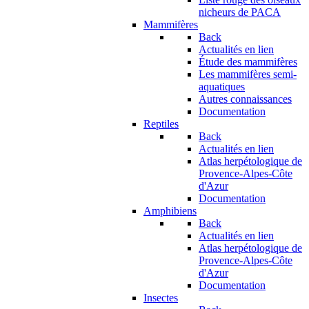
nicheurs de PACA
Mammifères
Back
Actualités en lien
Étude des mammifères
Les mammifères semi-
aquatiques
Autres connaissances
Documentation
Reptiles
Back
Actualités en lien
Atlas herpétologique de
Provence-Alpes-Côte
d'Azur
Documentation
Amphibiens
Back
Actualités en lien
Atlas herpétologique de
Provence-Alpes-Côte
d'Azur
Documentation
Insectes