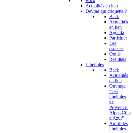
Back
Actualités en lien
Devine qui criquette ?
Back
Actualités
en lien
Agenda
Participer
Les
espèces
Outils
Résultats
Libellules
Back
Actualités
en lien
Ouvrage
"Les
libellules
de
Provence-
Alpes-Côte
d'Azur"
Au fil des
libellules