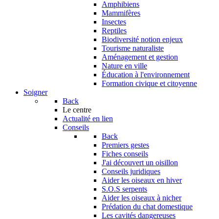
Amphibiens
Mammifères
Insectes
Reptiles
Biodiversité notion enjeux
Tourisme naturaliste
Aménagement et gestion
Nature en ville
Éducation à l'environnement
Formation civique et citoyenne
Soigner
Back
Le centre
Actualité en lien
Conseils
Back
Premiers gestes
Fiches conseils
J'ai découvert un oisillon
Conseils juridiques
Aider les oiseaux en hiver
S.O.S serpents
Aider les oiseaux à nicher
Prédation du chat domestique
Les cavités dangereuses