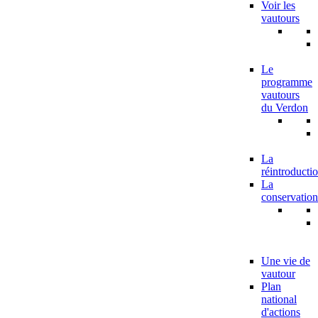
Voir les
vautours
Le
programme
vautours
du Verdon
La
réintroducti
La
conservation
Une vie de
vautour
Plan
national
d'actions