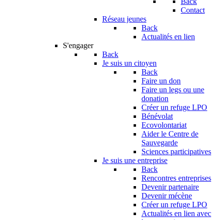
Back
Contact
Réseau jeunes
Back
Actualités en lien
S'engager
Back
Je suis un citoyen
Back
Faire un don
Faire un legs ou une
donation
Créer un refuge LPO
Bénévolat
Ecovolontariat
Aider le Centre de
Sauvegarde
Sciences participatives
Je suis une entreprise
Back
Rencontres entreprises
Devenir partenaire
Devenir mécène
Créer un refuge LPO
Actualités en lien avec