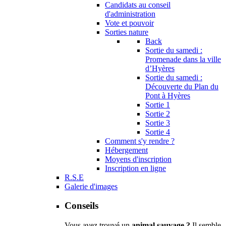
Candidats au conseil
d'administration
Vote et pouvoir
Sorties nature
Back
Sortie du samedi :
Promenade dans la ville
d’Hyères
Sortie du samedi :
Découverte du Plan du
Pont à Hyères
Sortie 1
Sortie 2
Sortie 3
Sortie 4
Comment s'y rendre ?
Hébergement
Moyens d'inscription
Inscription en ligne
R.S.E
Galerie d'images
Conseils
Vous avez trouvé un
animal sauvage ?
Il semble