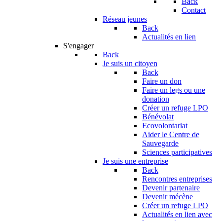
Back
Contact
Réseau jeunes
Back
Actualités en lien
S'engager
Back
Je suis un citoyen
Back
Faire un don
Faire un legs ou une
donation
Créer un refuge LPO
Bénévolat
Ecovolontariat
Aider le Centre de
Sauvegarde
Sciences participatives
Je suis une entreprise
Back
Rencontres entreprises
Devenir partenaire
Devenir mécène
Créer un refuge LPO
Actualités en lien avec