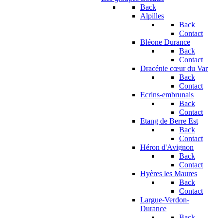
Back
Alpilles
Back
Contact
Bléone Durance
Back
Contact
Dracénie cœur du Var
Back
Contact
Ecrins-embrunais
Back
Contact
Etang de Berre Est
Back
Contact
Héron d'Avignon
Back
Contact
Hyères les Maures
Back
Contact
Largue-Verdon-
Durance
Back