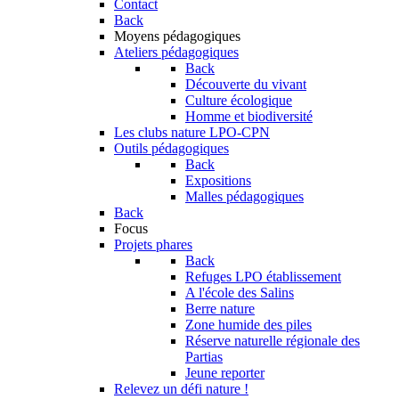
Contact
Back
Moyens pédagogiques
Ateliers pédagogiques
Back
Découverte du vivant
Culture écologique
Homme et biodiversité
Les clubs nature LPO-CPN
Outils pédagogiques
Back
Expositions
Malles pédagogiques
Back
Focus
Projets phares
Back
Refuges LPO établissement
A l'école des Salins
Berre nature
Zone humide des piles
Réserve naturelle régionale des
Partias
Jeune reporter
Relevez un défi nature !