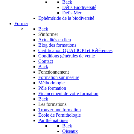
Back
Défis Biodiversité
Défis Mer
Ephéméride de la biodiversité
Former
Back
S'informer
Actualités en lien
Blog des formations
Certification QUALIOPI et Références
Conditions générales de vente
Contact
Back
Fonctionnement
Formation sur mesure
Méthodologie
Pôle formation
Financement de votre formation
Back
Les formations
Trouver une formation
École de l'ornithologie
Par thématiques
Back
Oiseaux