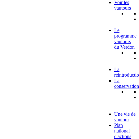
Voir les
vautours
Le
programme
vautours
du Verdon
La
réintroducti
La
conservation
Une vie de
vautour
Plan
national
d'actions