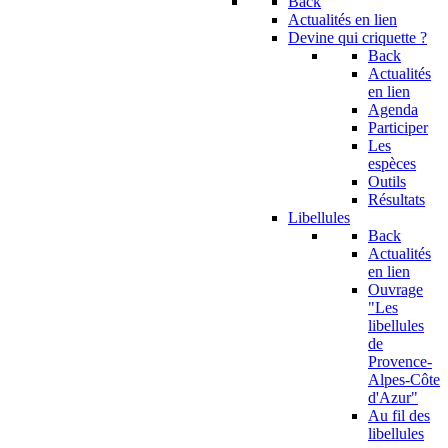
Back
Actualités en lien
Devine qui criquette ?
Back
Actualités
en lien
Agenda
Participer
Les
espèces
Outils
Résultats
Libellules
Back
Actualités
en lien
Ouvrage
"Les
libellules
de
Provence-
Alpes-Côte
d'Azur"
Au fil des
libellules