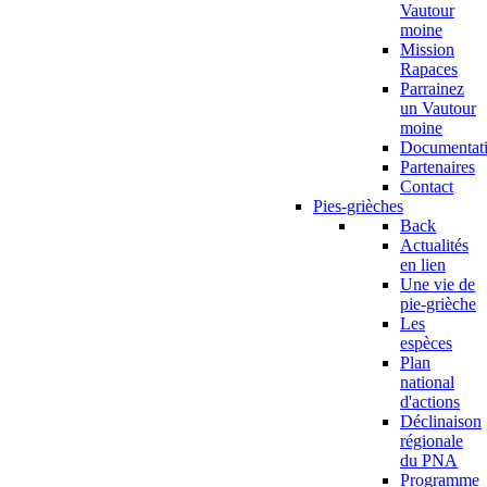
Vautour
moine
Mission
Rapaces
Parrainez
un Vautour
moine
Documentat
Partenaires
Contact
Pies-grièches
Back
Actualités
en lien
Une vie de
pie-grièche
Les
espèces
Plan
national
d'actions
Déclinaison
régionale
du PNA
Programme