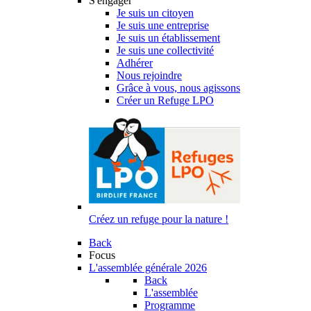
S'engager
Je suis un citoyen
Je suis une entreprise
Je suis un établissement
Je suis une collectivité
Adhérer
Nous rejoindre
Grâce à vous, nous agissons
Créer un Refuge LPO
Créez un refuge pour la nature !
Back
Focus
L'assemblée générale 2026
Back
L'assemblée
Programme