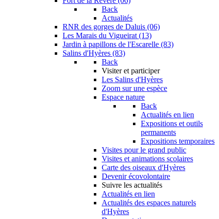
Fort de la Revère (06)
Back
Actualités
RNR des gorges de Daluis (06)
Les Marais du Vigueirat (13)
Jardin à papillons de l'Escarelle (83)
Salins d'Hyères (83)
Back
Visiter et participer
Les Salins d'Hyères
Zoom sur une espèce
Espace nature
Back
Actualités en lien
Expositions et outils
permanents
Expositions temporaires
Visites pour le grand public
Visites et animations scolaires
Carte des oiseaux d'Hyères
Devenir écovolontaire
Suivre les actualités
Actualités en lien
Actualités des espaces naturels
d'Hyères