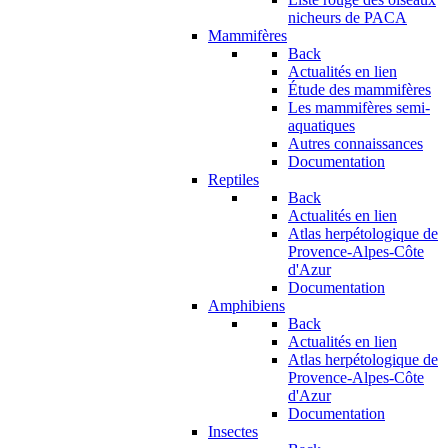
nicheurs de PACA
Mammifères
Back
Actualités en lien
Étude des mammifères
Les mammifères semi-
aquatiques
Autres connaissances
Documentation
Reptiles
Back
Actualités en lien
Atlas herpétologique de
Provence-Alpes-Côte
d'Azur
Documentation
Amphibiens
Back
Actualités en lien
Atlas herpétologique de
Provence-Alpes-Côte
d'Azur
Documentation
Insectes