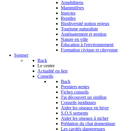
Amphibiens
Mammifères
Insectes
Reptiles
Biodiversité notion enjeux
Tourisme naturaliste
Aménagement et gestion
Nature en ville
Éducation à l'environnement
Formation civique et citoyenne
Soigner
Back
Le centre
Actualité en lien
Conseils
Back
Premiers gestes
Fiches conseils
J'ai découvert un oisillon
Conseils juridiques
Aider les oiseaux en hiver
S.O.S serpents
Aider les oiseaux à nicher
Prédation du chat domestique
Les cavités dangereuses