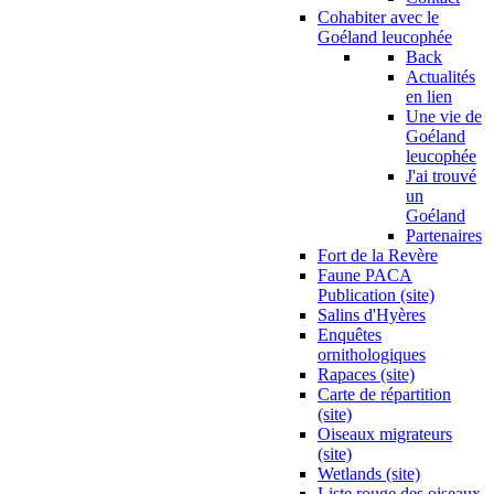
Cohabiter avec le
Goéland leucophée
Back
Actualités
en lien
Une vie de
Goéland
leucophée
J'ai trouvé
un
Goéland
Partenaires
Fort de la Revère
Faune PACA
Publication (site)
Salins d'Hyères
Enquêtes
ornithologiques
Rapaces (site)
Carte de répartition
(site)
Oiseaux migrateurs
(site)
Wetlands (site)
Liste rouge des oiseaux