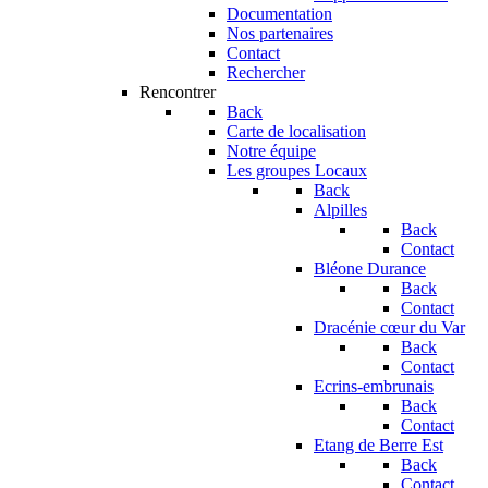
Documentation
Nos partenaires
Contact
Rechercher
Rencontrer
Back
Carte de localisation
Notre équipe
Les groupes Locaux
Back
Alpilles
Back
Contact
Bléone Durance
Back
Contact
Dracénie cœur du Var
Back
Contact
Ecrins-embrunais
Back
Contact
Etang de Berre Est
Back
Contact