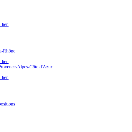
 lien
du-Rhône
 lien
 Provence-Alpes-Côte d'Azur
 lien
positions