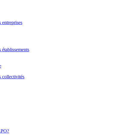
s entreprises
s établissements
e
 collectivités
 LPO?