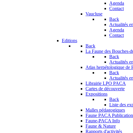
Agenda
Contact
Vaucluse
Back
Actualités en
Agenda
Contact
Editions
Back
La Faune des Bouches-
Back
Actualités en
Atlas herpétologique de
Back
Actualités en
Librairie LPO PACA
Cartes de découverte
Expositions
Back
Liste des ex
Malles pédagogiques
Faune PACA Publication
Faune-PACA Info
Faune & Nature
Rapports d'activités