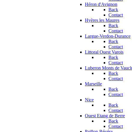
Héron d'Avignon
Back
Contact
Hyères les Maures
Back
Contact
Largue-Verdon-Durance
Back
Contact
Littoral Ouest Varois
Back
Contact
Luberon Monts de Vaucl
Back
Contact
Marseille
Back
Contact
Nice
Back
Contact
Ouest Etang de Berre
Back
Contact
Paillon-Bévéra