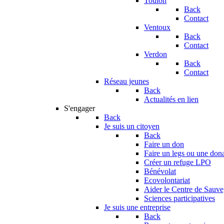
Toulon
Back
Contact
Ventoux
Back
Contact
Verdon
Back
Contact
Réseau jeunes
Back
Actualités en lien
S'engager
Back
Je suis un citoyen
Back
Faire un don
Faire un legs ou une don
Créer un refuge LPO
Bénévolat
Ecovolontariat
Aider le Centre de Sauv
Sciences participatives
Je suis une entreprise
Back