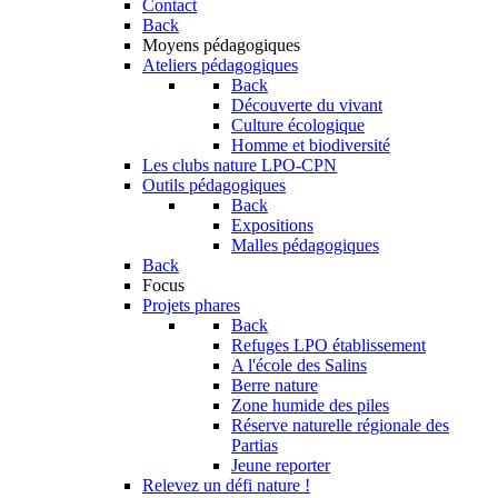
Contact
Back
Moyens pédagogiques
Ateliers pédagogiques
Back
Découverte du vivant
Culture écologique
Homme et biodiversité
Les clubs nature LPO-CPN
Outils pédagogiques
Back
Expositions
Malles pédagogiques
Back
Focus
Projets phares
Back
Refuges LPO établissement
A l'école des Salins
Berre nature
Zone humide des piles
Réserve naturelle régionale des
Partias
Jeune reporter
Relevez un défi nature !