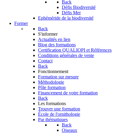
Back
Défis Biodiversité
Défis Mer
Ephéméride de la biodiversité
Former
Back
S'informer
Actualités en lien
Blog des formations
Certification QUALIOPI et Références
Conditions générales de vente
Contact
Back
Fonctionnement
Formation sur mesure
Méthodologie
Pôle formation
Financement de votre formation
Back
Les formations
Trouver une formation
École de l'ornithologie
Par thématiques
Back
Oiseaux