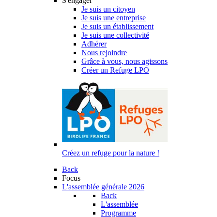
S'engager
Je suis un citoyen
Je suis une entreprise
Je suis un établissement
Je suis une collectivité
Adhérer
Nous rejoindre
Grâce à vous, nous agissons
Créer un Refuge LPO
Créez un refuge pour la nature !
Back
Focus
L'assemblée générale 2026
Back
L'assemblée
Programme