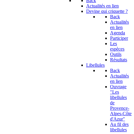
Back
Actualités en lien
Devine qui criquette ?
Back
Actualités
en lien
Agenda
Participer
Les
espèces
Outils
Résultats
Libellules
Back
Actualités
en lien
Ouvrage
"Les
libellules
de
Provence-
Alpes-Côte
d'Azur"
Au fil des
libellules