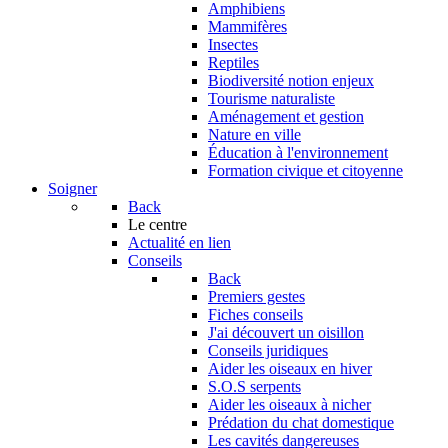
Amphibiens
Mammifères
Insectes
Reptiles
Biodiversité notion enjeux
Tourisme naturaliste
Aménagement et gestion
Nature en ville
Éducation à l'environnement
Formation civique et citoyenne
Soigner
Back
Le centre
Actualité en lien
Conseils
Back
Premiers gestes
Fiches conseils
J'ai découvert un oisillon
Conseils juridiques
Aider les oiseaux en hiver
S.O.S serpents
Aider les oiseaux à nicher
Prédation du chat domestique
Les cavités dangereuses