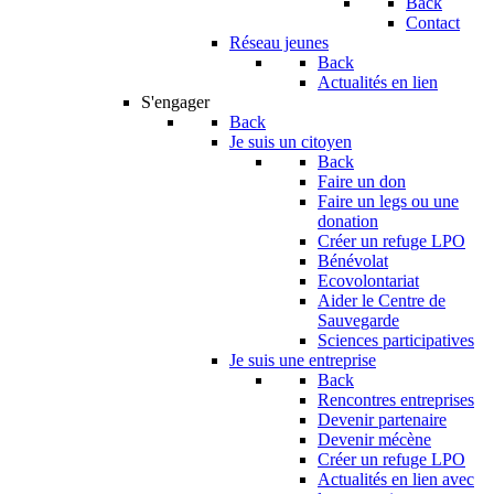
Back
Contact
Réseau jeunes
Back
Actualités en lien
S'engager
Back
Je suis un citoyen
Back
Faire un don
Faire un legs ou une
donation
Créer un refuge LPO
Bénévolat
Ecovolontariat
Aider le Centre de
Sauvegarde
Sciences participatives
Je suis une entreprise
Back
Rencontres entreprises
Devenir partenaire
Devenir mécène
Créer un refuge LPO
Actualités en lien avec