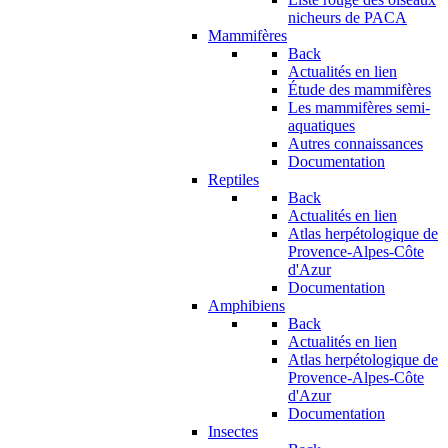
nicheurs de PACA
Mammifères
Back
Actualités en lien
Étude des mammifères
Les mammifères semi-
aquatiques
Autres connaissances
Documentation
Reptiles
Back
Actualités en lien
Atlas herpétologique de
Provence-Alpes-Côte
d'Azur
Documentation
Amphibiens
Back
Actualités en lien
Atlas herpétologique de
Provence-Alpes-Côte
d'Azur
Documentation
Insectes