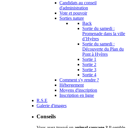
Candidats au conseil
d'administration
Vote et pouvoir
Sorties nature
Back
Sortie du samedi :
Promenade dans la ville
d’Hyères
Sortie du samedi :
Découverte du Plan du
Pont à Hyères
Sortie 1
Sortie 2
Sortie 3
Sortie 4
Comment s'y rendre ?
Hébergement
Moyens d'inscription
Inscription en ligne
R.S.E
Galerie d'images
Conseils
Vous avez trouvé un
animal sauvage ?
Il semble