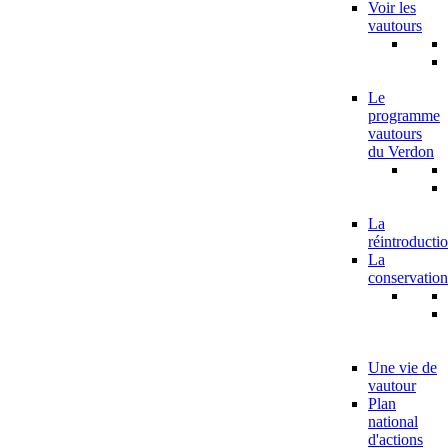
Voir les
vautours
Le
programme
vautours
du Verdon
La
réintroducti
La
conservation
Une vie de
vautour
Plan
national
d'actions