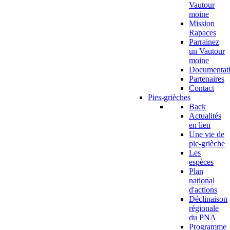
Vautour
moine
Mission
Rapaces
Parrainez
un Vautour
moine
Documentat
Partenaires
Contact
Pies-grièches
Back
Actualités
en lien
Une vie de
pie-grièche
Les
espèces
Plan
national
d'actions
Déclinaison
régionale
du PNA
Programme