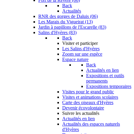
Fort de la Revère (06)
Back
Actualités
RNR des gorges de Daluis (06)
Les Marais du Vigueirat (13)
Jardin à papillons de l'Escarelle (83)
Salins d'Hyères (83)
Back
Visiter et participer
Les Salins d'Hyères
Zoom sur une espèce
Espace nature
Back
Actualités en lien
Expositions et outils
permanents
Expositions temporaires
Visites pour le grand public
Visites et animations scolaires
Carte des oiseaux d'Hyères
Devenir écovolontaire
Suivre les actualités
Actualités en lien
Actualités des espaces naturels
d'Hyères