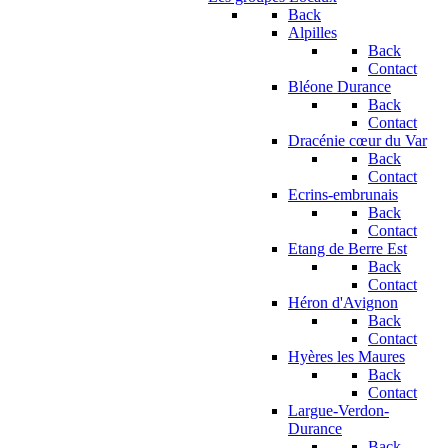
Back
Alpilles
Back
Contact
Bléone Durance
Back
Contact
Dracénie cœur du Var
Back
Contact
Ecrins-embrunais
Back
Contact
Etang de Berre Est
Back
Contact
Héron d'Avignon
Back
Contact
Hyères les Maures
Back
Contact
Largue-Verdon-
Durance
Back