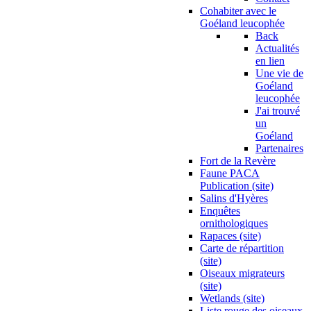
Cohabiter avec le
Goéland leucophée
Back
Actualités
en lien
Une vie de
Goéland
leucophée
J'ai trouvé
un
Goéland
Partenaires
Fort de la Revère
Faune PACA
Publication (site)
Salins d'Hyères
Enquêtes
ornithologiques
Rapaces (site)
Carte de répartition
(site)
Oiseaux migrateurs
(site)
Wetlands (site)
Liste rouge des oiseaux