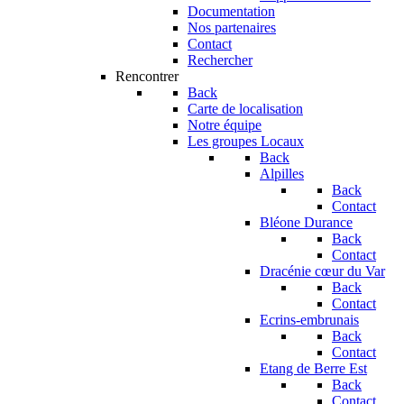
Documentation
Nos partenaires
Contact
Rechercher
Rencontrer
Back
Carte de localisation
Notre équipe
Les groupes Locaux
Back
Alpilles
Back
Contact
Bléone Durance
Back
Contact
Dracénie cœur du Var
Back
Contact
Ecrins-embrunais
Back
Contact
Etang de Berre Est
Back
Contact