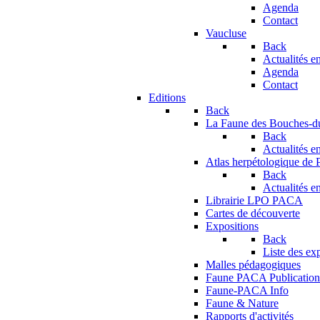
Agenda
Contact
Vaucluse
Back
Actualités en
Agenda
Contact
Editions
Back
La Faune des Bouches-
Back
Actualités en
Atlas herpétologique de
Back
Actualités en
Librairie LPO PACA
Cartes de découverte
Expositions
Back
Liste des ex
Malles pédagogiques
Faune PACA Publication
Faune-PACA Info
Faune & Nature
Rapports d'activités