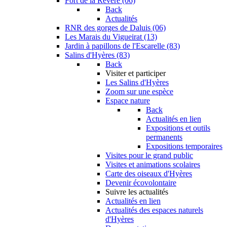
Fort de la Revère (06)
Back
Actualités
RNR des gorges de Daluis (06)
Les Marais du Vigueirat (13)
Jardin à papillons de l'Escarelle (83)
Salins d'Hyères (83)
Back
Visiter et participer
Les Salins d'Hyères
Zoom sur une espèce
Espace nature
Back
Actualités en lien
Expositions et outils
permanents
Expositions temporaires
Visites pour le grand public
Visites et animations scolaires
Carte des oiseaux d'Hyères
Devenir écovolontaire
Suivre les actualités
Actualités en lien
Actualités des espaces naturels
d'Hyères