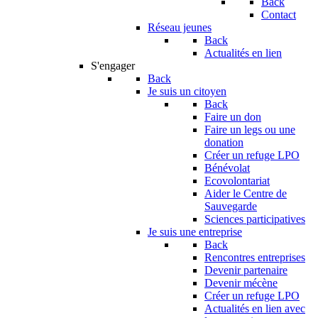
Back
Contact
Réseau jeunes
Back
Actualités en lien
S'engager
Back
Je suis un citoyen
Back
Faire un don
Faire un legs ou une
donation
Créer un refuge LPO
Bénévolat
Ecovolontariat
Aider le Centre de
Sauvegarde
Sciences participatives
Je suis une entreprise
Back
Rencontres entreprises
Devenir partenaire
Devenir mécène
Créer un refuge LPO
Actualités en lien avec