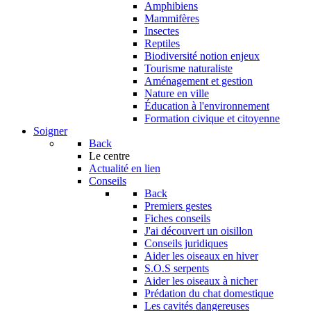
Amphibiens
Mammifères
Insectes
Reptiles
Biodiversité notion enjeux
Tourisme naturaliste
Aménagement et gestion
Nature en ville
Éducation à l'environnement
Formation civique et citoyenne
Soigner
Back
Le centre
Actualité en lien
Conseils
Back
Premiers gestes
Fiches conseils
J'ai découvert un oisillon
Conseils juridiques
Aider les oiseaux en hiver
S.O.S serpents
Aider les oiseaux à nicher
Prédation du chat domestique
Les cavités dangereuses