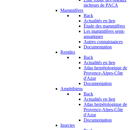
nicheurs de PACA
Mammifères
Back
Actualités en lien
Étude des mammifères
Les mammifères semi-
aquatiques
Autres connaissances
Documentation
Reptiles
Back
Actualités en lien
Atlas herpétologique de
Provence-Alpes-Côte
d'Azur
Documentation
Amphibiens
Back
Actualités en lien
Atlas herpétologique de
Provence-Alpes-Côte
d'Azur
Documentation
Insectes