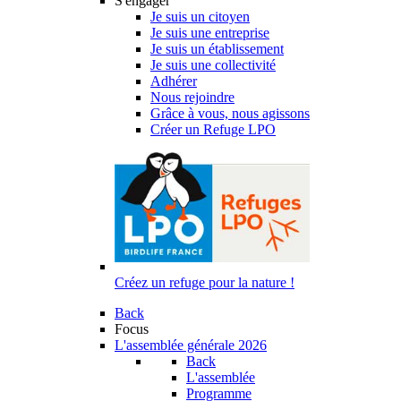
S'engager
Je suis un citoyen
Je suis une entreprise
Je suis un établissement
Je suis une collectivité
Adhérer
Nous rejoindre
Grâce à vous, nous agissons
Créer un Refuge LPO
Créez un refuge pour la nature !
Back
Focus
L'assemblée générale 2026
Back
L'assemblée
Programme