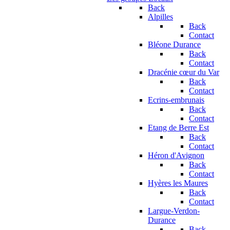
Back
Alpilles
Back
Contact
Bléone Durance
Back
Contact
Dracénie cœur du Var
Back
Contact
Ecrins-embrunais
Back
Contact
Etang de Berre Est
Back
Contact
Héron d'Avignon
Back
Contact
Hyères les Maures
Back
Contact
Largue-Verdon-
Durance
Back