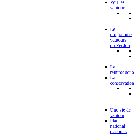
Voir les
vautours
Le
programme
vautours
du Verdon
La
réintroducti
La
conservation
Une vie de
vautour
Plan
national
d'actions