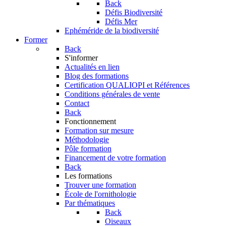
Back
Défis Biodiversité
Défis Mer
Ephéméride de la biodiversité
Former
Back
S'informer
Actualités en lien
Blog des formations
Certification QUALIOPI et Références
Conditions générales de vente
Contact
Back
Fonctionnement
Formation sur mesure
Méthodologie
Pôle formation
Financement de votre formation
Back
Les formations
Trouver une formation
École de l'ornithologie
Par thématiques
Back
Oiseaux