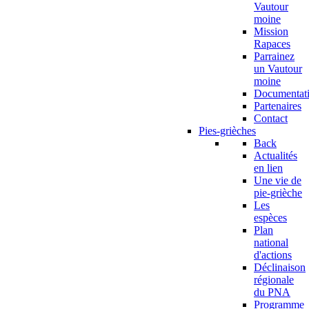
Vautour
moine
Mission
Rapaces
Parrainez
un Vautour
moine
Documentat
Partenaires
Contact
Pies-grièches
Back
Actualités
en lien
Une vie de
pie-grièche
Les
espèces
Plan
national
d'actions
Déclinaison
régionale
du PNA
Programme