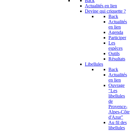
Back
Actualités en lien
Devine qui criquette ?
Back
Actualités
en lien
Agenda
Participer
Les
espèces
Outils
Résultats
Libellules
Back
Actualités
en lien
Ouvrage
"Les
libellules
de
Provence-
Alpes-Côte
d'Azur"
Au fil des
libellules