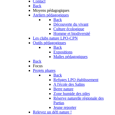
Contact
Back
Moyens pédagogiques
Ateliers pédagogiques
Back
Découverte du vivant
Culture écologique
Homme et biodiversité
Les clubs nature LPO-CPN
Outils pédagogiques
Back
Expositions
Malles pédagogiques
Back
Focus
Projets phares
Back
Refuges LPO établissement
A l'école des Salins
Berre nature
Zone humide des piles
Réserve naturelle régionale des
Partias
Jeune reporter
Relevez un défi nature !