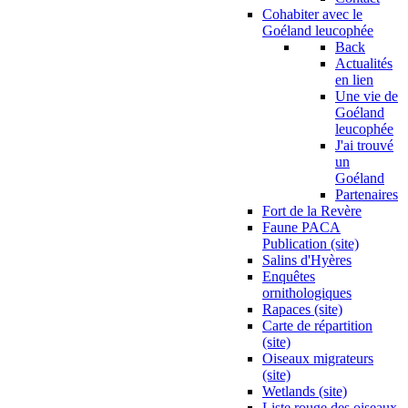
Cohabiter avec le
Goéland leucophée
Back
Actualités
en lien
Une vie de
Goéland
leucophée
J'ai trouvé
un
Goéland
Partenaires
Fort de la Revère
Faune PACA
Publication (site)
Salins d'Hyères
Enquêtes
ornithologiques
Rapaces (site)
Carte de répartition
(site)
Oiseaux migrateurs
(site)
Wetlands (site)
Liste rouge des oiseaux