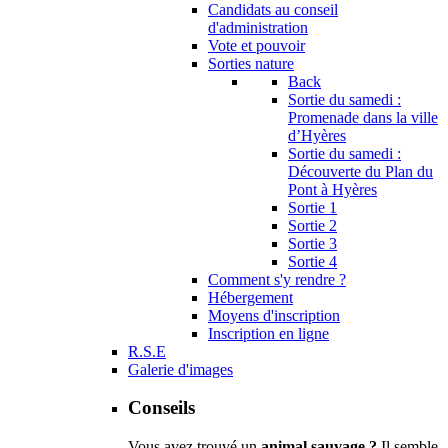
Candidats au conseil
d'administration
Vote et pouvoir
Sorties nature
Back
Sortie du samedi :
Promenade dans la ville
d’Hyères
Sortie du samedi :
Découverte du Plan du
Pont à Hyères
Sortie 1
Sortie 2
Sortie 3
Sortie 4
Comment s'y rendre ?
Hébergement
Moyens d'inscription
Inscription en ligne
R.S.E
Galerie d'images
Conseils
Vous avez trouvé un
animal sauvage ?
Il semble