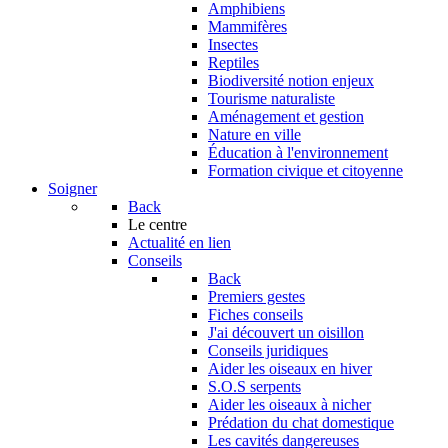
Amphibiens
Mammifères
Insectes
Reptiles
Biodiversité notion enjeux
Tourisme naturaliste
Aménagement et gestion
Nature en ville
Éducation à l'environnement
Formation civique et citoyenne
Soigner
Back
Le centre
Actualité en lien
Conseils
Back
Premiers gestes
Fiches conseils
J'ai découvert un oisillon
Conseils juridiques
Aider les oiseaux en hiver
S.O.S serpents
Aider les oiseaux à nicher
Prédation du chat domestique
Les cavités dangereuses