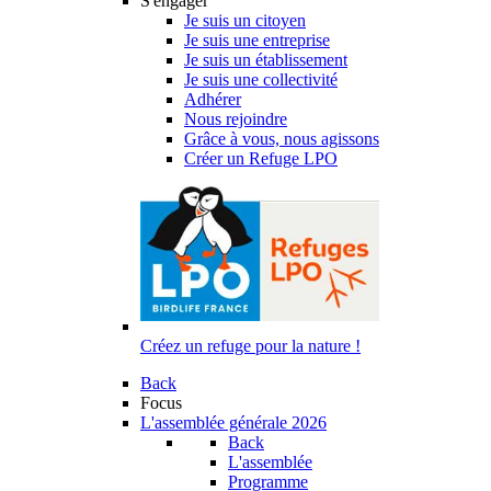
S'engager
Je suis un citoyen
Je suis une entreprise
Je suis un établissement
Je suis une collectivité
Adhérer
Nous rejoindre
Grâce à vous, nous agissons
Créer un Refuge LPO
Créez un refuge pour la nature !
Back
Focus
L'assemblée générale 2026
Back
L'assemblée
Programme