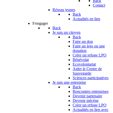
Back
Contact
Réseau jeunes
Back
Actualités en lien
S'engager
Back
Je suis un citoyen
Back
Faire un don
Faire un legs ou une
donation
Créer un refuge LPO
Bénévolat
Ecovolontariat
Aider le Centre de
Sauvegarde
Sciences participatives
Je suis une entreprise
Back
Rencontres entreprises
Devenir partenaire
Devenir mécène
Créer un refuge LPO
Actualités en lien avec