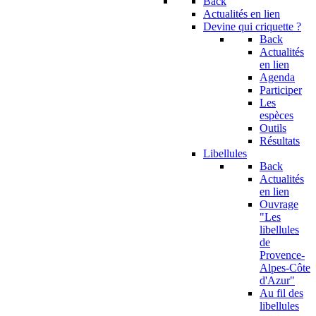
Back
Actualités en lien
Devine qui criquette ?
Back
Actualités
en lien
Agenda
Participer
Les
espèces
Outils
Résultats
Libellules
Back
Actualités
en lien
Ouvrage
"Les
libellules
de
Provence-
Alpes-Côte
d'Azur"
Au fil des
libellules