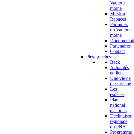
Vautour
moine
Mission
Rapaces
Parrainez
un Vautour
moine
Documentat
Partenaires
Contact
Pies-grièches
Back
Actualités
en lien
Une vie de
pie-grièche
Les
espèces
Plan
national
d'actions
Déclinaison
régionale
du PNA
Programme