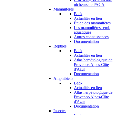
nicheurs de PACA
Mammifères
Back
Actualités en lien
Étude des mammifères
Les mammifères semi-
aquatiques
Autres connaissances
Documentation
Reptiles
Back
Actualités en lien
Atlas herpétologique de
Provence-Alpes-Côte
d'Azur
Documentation
Amphibiens
Back
Actualités en lien
Atlas herpétologique de
Provence-Alpes-Côte
d'Azur
Documentation
Insectes