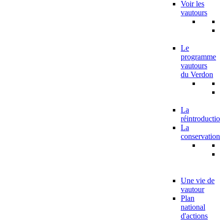
Voir les
vautours
Le
programme
vautours
du Verdon
La
réintroducti
La
conservation
Une vie de
vautour
Plan
national
d'actions