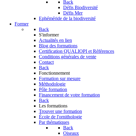
Back
Défis Biodiversité
Défis Mer
Ephéméride de la biodiversité
Former
Back
S'informer
Actualités en lien
Blog des formations
Certification QUALIOPI et Références
Conditions générales de vente
Contact
Back
Fonctionnement
Formation sur mesure
Méthodologie
Pôle formation
Financement de votre formation
Back
Les formations
Trouver une formation
École de l'ornithologie
Par thématiques
Back
Oiseaux