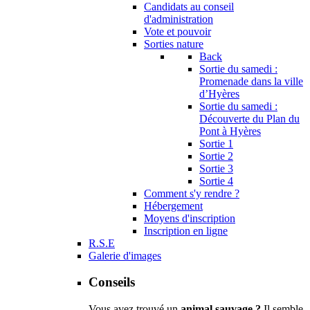
Candidats au conseil
d'administration
Vote et pouvoir
Sorties nature
Back
Sortie du samedi :
Promenade dans la ville
d’Hyères
Sortie du samedi :
Découverte du Plan du
Pont à Hyères
Sortie 1
Sortie 2
Sortie 3
Sortie 4
Comment s'y rendre ?
Hébergement
Moyens d'inscription
Inscription en ligne
R.S.E
Galerie d'images
Conseils
Vous avez trouvé un
animal sauvage ?
Il semble