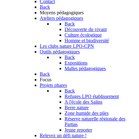
Contact
Back
Moyens pédagogiques
Ateliers pédagogiques
Back
Découverte du vivant
Culture écologique
Homme et biodiversité
Les clubs nature LPO-CPN
Outils pédagogiques
Back
Expositions
Malles pédagogiques
Back
Focus
Projets phares
Back
Refuges LPO établissement
A l'école des Salins
Berre nature
Zone humide des piles
Réserve naturelle régionale des
Partias
Jeune reporter
Relevez un défi nature !