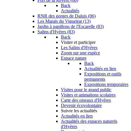
Fort de la Revère (06)
Back
Actualités
RNR des gorges de Daluis (06)
Les Marais du Vigueirat (13)
Jardin à papillons de l'Escarelle (83)
Salins d'Hyères (83)
Back
Visiter et participer
Les Salins d'Hyères
Zoom sur une espèce
Espace nature
Back
Actualités en lien
Expositions et outils
permanents
Expositions temporaires
Visites pour le grand public
Visites et animations scolaires
Carte des oiseaux d'Hyères
Devenir écovolontaire
Suivre les actualités
Actualités en lien
Actualités des espaces naturels
d'Hyères