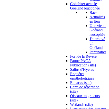
Cohabiter avec le
Goéland leucophée
Back
Actualités
en lien
Une vie de
Goéland
leucophée
J'ai trouvé
un
Goéland
Partenaires
Fort de la Revère
Faune PACA
Publication (site)
Salins d'Hyères
Enquêtes
ornithologiques
Rapaces (site)
Carte de répartition
(site)
Oiseaux migrateurs
(site)
Wetlands (site)
Liste rouge des oiseaux