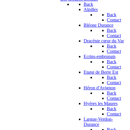
Back
Alpilles
Back
Contact
Bléone Durance
Back
Contact
Dracénie cœur du Var
Back
Contact
Ecrins-embrunais
Back
Contact
Etang de Berre Est
Back
Contact
Héron d'Avignon
Back
Contact
Hyères les Maures
Back
Contact
Largue-Verdon-
Durance
Back