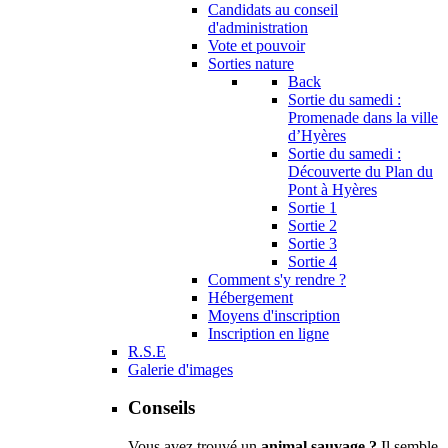
Candidats au conseil
d'administration
Vote et pouvoir
Sorties nature
Back
Sortie du samedi :
Promenade dans la ville
d’Hyères
Sortie du samedi :
Découverte du Plan du
Pont à Hyères
Sortie 1
Sortie 2
Sortie 3
Sortie 4
Comment s'y rendre ?
Hébergement
Moyens d'inscription
Inscription en ligne
R.S.E
Galerie d'images
Conseils
Vous avez trouvé un
animal sauvage ?
Il semble