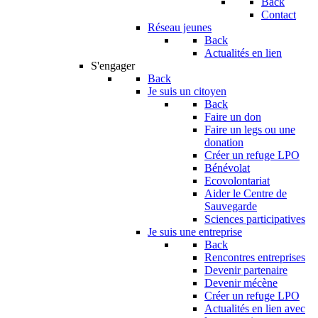
Back
Contact
Réseau jeunes
Back
Actualités en lien
S'engager
Back
Je suis un citoyen
Back
Faire un don
Faire un legs ou une
donation
Créer un refuge LPO
Bénévolat
Ecovolontariat
Aider le Centre de
Sauvegarde
Sciences participatives
Je suis une entreprise
Back
Rencontres entreprises
Devenir partenaire
Devenir mécène
Créer un refuge LPO
Actualités en lien avec