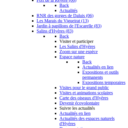
Fort de la Revère (06)
Back
Actualités
RNR des gorges de Daluis (06)
Les Marais du Vigueirat (13)
Jardin à papillons de l'Escarelle (83)
Salins d'Hyères (83)
Back
Visiter et participer
Les Salins d'Hyères
Zoom sur une espèce
Espace nature
Back
Actualités en lien
Expositions et outils
permanents
Expositions temporaires
Visites pour le grand public
Visites et animations scolaires
Carte des oiseaux d'Hyères
Devenir écovolontaire
Suivre les actualités
Actualités en lien
Actualités des espaces naturels
d'Hyères