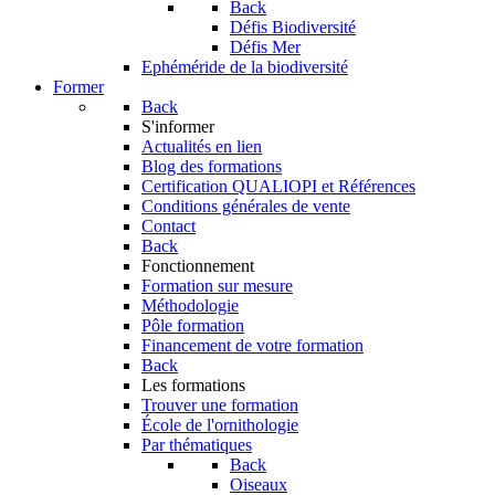
Back
Défis Biodiversité
Défis Mer
Ephéméride de la biodiversité
Former
Back
S'informer
Actualités en lien
Blog des formations
Certification QUALIOPI et Références
Conditions générales de vente
Contact
Back
Fonctionnement
Formation sur mesure
Méthodologie
Pôle formation
Financement de votre formation
Back
Les formations
Trouver une formation
École de l'ornithologie
Par thématiques
Back
Oiseaux