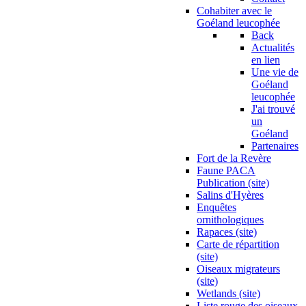
Cohabiter avec le
Goéland leucophée
Back
Actualités
en lien
Une vie de
Goéland
leucophée
J'ai trouvé
un
Goéland
Partenaires
Fort de la Revère
Faune PACA
Publication (site)
Salins d'Hyères
Enquêtes
ornithologiques
Rapaces (site)
Carte de répartition
(site)
Oiseaux migrateurs
(site)
Wetlands (site)
Liste rouge des oiseaux