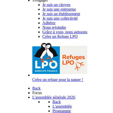
S'engager
Je suis un citoyen
Je suis une entreprise
Je suis un établissement
Je suis une collectivité
Adhérer
Nous rejoindre
Grâce à vous, nous agissons
Créer un Refuge LPO
Créez un refuge pour la nature !
Back
Focus
L'assemblée générale 2026
Back
L'assemblée
Programme