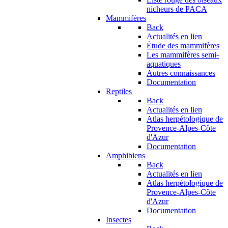
nicheurs de PACA
Mammifères
Back
Actualités en lien
Étude des mammifères
Les mammifères semi-
aquatiques
Autres connaissances
Documentation
Reptiles
Back
Actualités en lien
Atlas herpétologique de
Provence-Alpes-Côte
d'Azur
Documentation
Amphibiens
Back
Actualités en lien
Atlas herpétologique de
Provence-Alpes-Côte
d'Azur
Documentation
Insectes