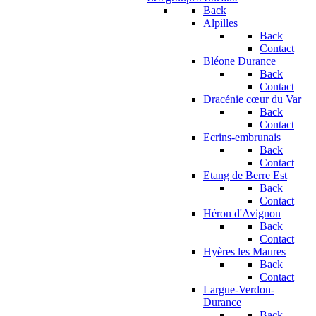
Back
Alpilles
Back
Contact
Bléone Durance
Back
Contact
Dracénie cœur du Var
Back
Contact
Ecrins-embrunais
Back
Contact
Etang de Berre Est
Back
Contact
Héron d'Avignon
Back
Contact
Hyères les Maures
Back
Contact
Largue-Verdon-
Durance
Back