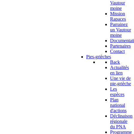
Vautour
moine
Mission
Rapaces
Parrainez
un Vautour
moine
Documentat
Partenaires
Contact
Pies-grièches
Back
Actualités
en lien
Une vie de
pie-grièche
Les
espèces
Plan
national
d'actions
Déclinaison
régionale
du PNA
Programme