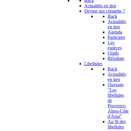
Back
Actualités en lien
Devine qui criquette ?
Back
Actualités
en lien
Agenda
Participer
Les
espèces
Outils
Résultats
Libellules
Back
Actualités
en lien
Ouvrage
"Les
libellules
de
Provence-
Alpes-Côte
d'Azur"
Au fil des
libellules