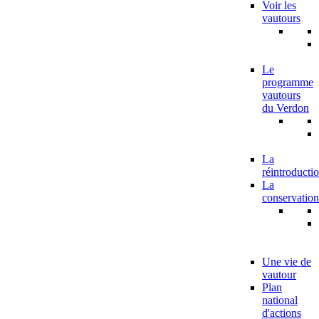
Voir les
vautours
Le
programme
vautours
du Verdon
La
réintroducti
La
conservation
Une vie de
vautour
Plan
national
d'actions