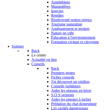
Amphibiens
Mammifères
Insectes
Reptiles
Biodiversité notion enjeux
Tourisme naturaliste
Aménagement et gestion
Nature en ville
Éducation à l'environnement
Formation civique et citoyenne
Soigner
Back
Le centre
Actualité en lien
Conseils
Back
Premiers gestes
Fiches conseils
J'ai découvert un oisillon
Conseils juridiques
Aider les oiseaux en hiver
S.O.S serpents
Aider les oiseaux à nicher
Prédation du chat domestique
Les cavités dangereuses