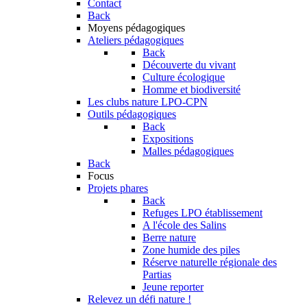
Contact
Back
Moyens pédagogiques
Ateliers pédagogiques
Back
Découverte du vivant
Culture écologique
Homme et biodiversité
Les clubs nature LPO-CPN
Outils pédagogiques
Back
Expositions
Malles pédagogiques
Back
Focus
Projets phares
Back
Refuges LPO établissement
A l'école des Salins
Berre nature
Zone humide des piles
Réserve naturelle régionale des
Partias
Jeune reporter
Relevez un défi nature !