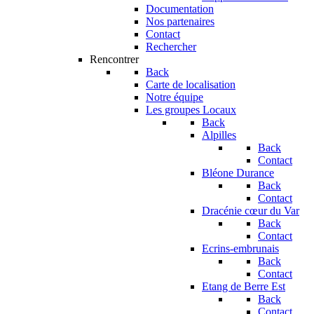
Documentation
Nos partenaires
Contact
Rechercher
Rencontrer
Back
Carte de localisation
Notre équipe
Les groupes Locaux
Back
Alpilles
Back
Contact
Bléone Durance
Back
Contact
Dracénie cœur du Var
Back
Contact
Ecrins-embrunais
Back
Contact
Etang de Berre Est
Back
Contact