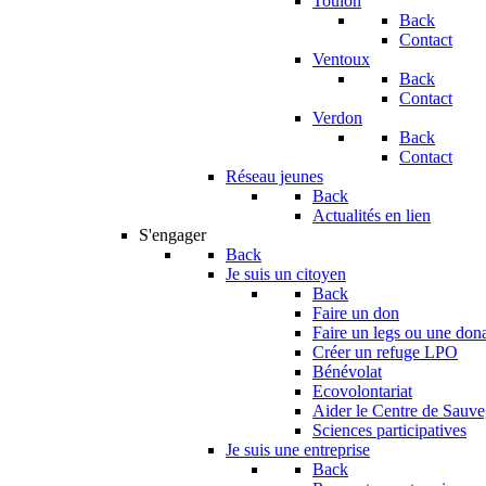
Toulon
Back
Contact
Ventoux
Back
Contact
Verdon
Back
Contact
Réseau jeunes
Back
Actualités en lien
S'engager
Back
Je suis un citoyen
Back
Faire un don
Faire un legs ou une don
Créer un refuge LPO
Bénévolat
Ecovolontariat
Aider le Centre de Sauv
Sciences participatives
Je suis une entreprise
Back