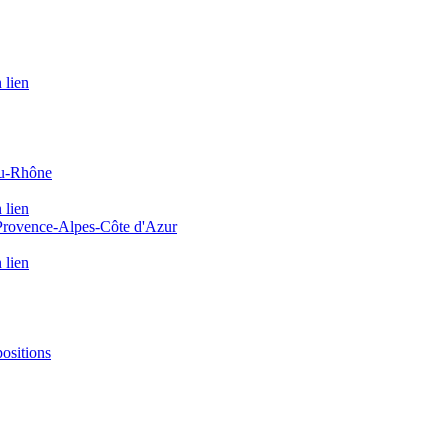
 lien
du-Rhône
 lien
 Provence-Alpes-Côte d'Azur
 lien
positions