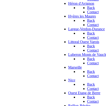
Héron d'Avignon
Back
Contact
Hyères les Maures
Back
Contact
Largue-Verdon-Durance
Back
Contact
Littoral Ouest Varois
Back
Contact
Luberon Monts de Vaucl
Back
Contact
Marseille
Back
Contact
Nice
Back
Contact
Ouest Etang de Berre
Back
Contact
Paillon-Bévéra