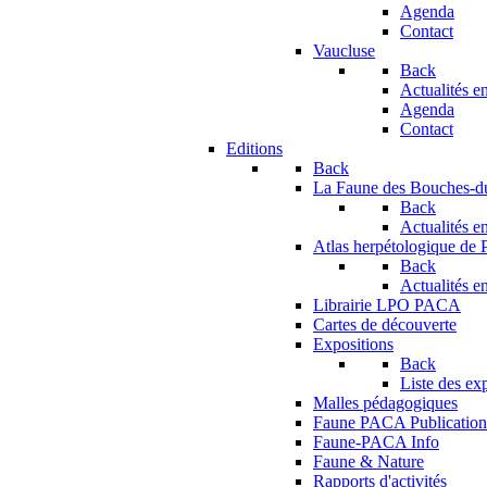
Agenda
Contact
Vaucluse
Back
Actualités en
Agenda
Contact
Editions
Back
La Faune des Bouches-
Back
Actualités en
Atlas herpétologique de
Back
Actualités en
Librairie LPO PACA
Cartes de découverte
Expositions
Back
Liste des ex
Malles pédagogiques
Faune PACA Publication
Faune-PACA Info
Faune & Nature
Rapports d'activités