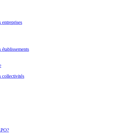
s entreprises
s établissements
e
 collectivités
 LPO?