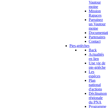
Vautour
moine
Mission
Rapaces
Parrainez
un Vautour
moine
Documentat
Partenaires
Contact
Pies-grièches
Back
Actualités
en lien
Une vie de
pie-grièche
Les
espèces
Plan
national
d'actions
Déclinaison
régionale
du PNA
Programme