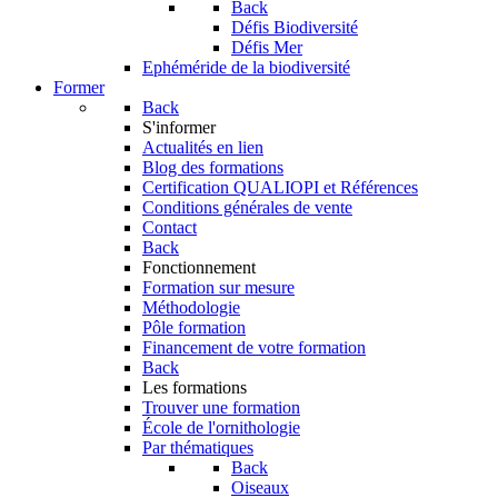
Back
Défis Biodiversité
Défis Mer
Ephéméride de la biodiversité
Former
Back
S'informer
Actualités en lien
Blog des formations
Certification QUALIOPI et Références
Conditions générales de vente
Contact
Back
Fonctionnement
Formation sur mesure
Méthodologie
Pôle formation
Financement de votre formation
Back
Les formations
Trouver une formation
École de l'ornithologie
Par thématiques
Back
Oiseaux