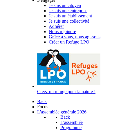
S'engager
Je suis un citoyen
Je suis une entreprise
Je suis un établissement
Je suis une collectivité
Adhérer
Nous rejoindre
Grâce à vous, nous agissons
Créer un Refuge LPO
Créez un refuge pour la nature !
Back
Focus
L'assemblée générale 2026
Back
L'assemblée
Programme