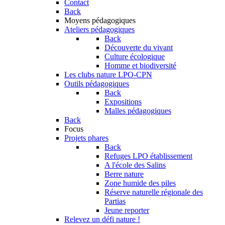
Contact
Back
Moyens pédagogiques
Ateliers pédagogiques
Back
Découverte du vivant
Culture écologique
Homme et biodiversité
Les clubs nature LPO-CPN
Outils pédagogiques
Back
Expositions
Malles pédagogiques
Back
Focus
Projets phares
Back
Refuges LPO établissement
A l'école des Salins
Berre nature
Zone humide des piles
Réserve naturelle régionale des
Partias
Jeune reporter
Relevez un défi nature !