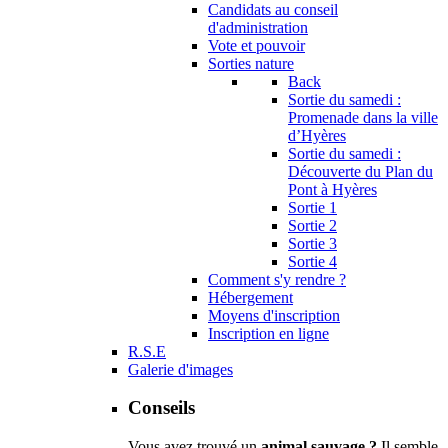
Candidats au conseil
d'administration
Vote et pouvoir
Sorties nature
Back
Sortie du samedi :
Promenade dans la ville
d’Hyères
Sortie du samedi :
Découverte du Plan du
Pont à Hyères
Sortie 1
Sortie 2
Sortie 3
Sortie 4
Comment s'y rendre ?
Hébergement
Moyens d'inscription
Inscription en ligne
R.S.E
Galerie d'images
Conseils
Vous avez trouvé un
animal sauvage ?
Il semble