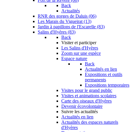
Fort de la Revère (06)
Back
Actualités
RNR des gorges de Daluis (06)
Les Marais du Vigueirat (13)
Jardin à papillons de l'Escarelle (83)
Salins d'Hyères (83)
Back
Visiter et participer
Les Salins d'Hyères
Zoom sur une espèce
Espace nature
Back
Actualités en lien
Expositions et outils
permanents
Expositions temporaires
Visites pour le grand public
Visites et animations scolaires
Carte des oiseaux d'Hyères
Devenir écovolontaire
Suivre les actualités
Actualités en lien
Actualités des espaces naturels
d'Hyères