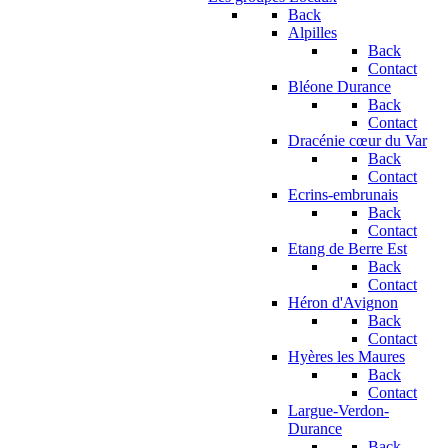
Back
Alpilles
Back
Contact
Bléone Durance
Back
Contact
Dracénie cœur du Var
Back
Contact
Ecrins-embrunais
Back
Contact
Etang de Berre Est
Back
Contact
Héron d'Avignon
Back
Contact
Hyères les Maures
Back
Contact
Largue-Verdon-
Durance
Back