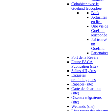
Cohabiter avec le
Goéland leucophée
Back
Actualités
en lien
Une vie de
Goéland
leucophée
J'ai trouvé
un
Goéland
Partenaires
Fort de la Revère
Faune PACA
Publication (site)
Salins d'Hyères
Enquêtes
ornithologiques
Rapaces (site)
Carte de répartition
(site)
Oiseaux migrateurs
(site)
Wetlands (site)
Liste rouge des oiseaux