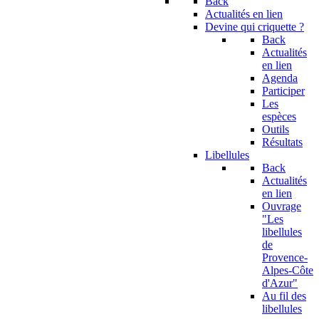
Back
Actualités en lien
Devine qui criquette ?
Back
Actualités
en lien
Agenda
Participer
Les
espèces
Outils
Résultats
Libellules
Back
Actualités
en lien
Ouvrage
"Les
libellules
de
Provence-
Alpes-Côte
d'Azur"
Au fil des
libellules