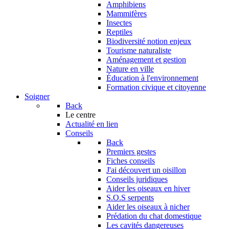
Amphibiens
Mammifères
Insectes
Reptiles
Biodiversité notion enjeux
Tourisme naturaliste
Aménagement et gestion
Nature en ville
Éducation à l'environnement
Formation civique et citoyenne
Soigner
Back
Le centre
Actualité en lien
Conseils
Back
Premiers gestes
Fiches conseils
J'ai découvert un oisillon
Conseils juridiques
Aider les oiseaux en hiver
S.O.S serpents
Aider les oiseaux à nicher
Prédation du chat domestique
Les cavités dangereuses