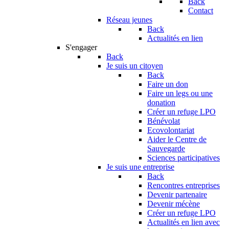
Back
Contact
Réseau jeunes
Back
Actualités en lien
S'engager
Back
Je suis un citoyen
Back
Faire un don
Faire un legs ou une
donation
Créer un refuge LPO
Bénévolat
Ecovolontariat
Aider le Centre de
Sauvegarde
Sciences participatives
Je suis une entreprise
Back
Rencontres entreprises
Devenir partenaire
Devenir mécène
Créer un refuge LPO
Actualités en lien avec