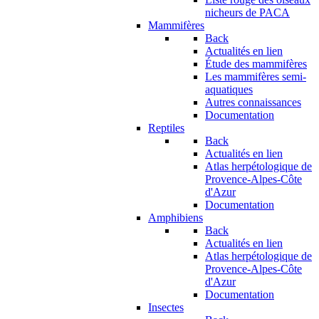
nicheurs de PACA
Mammifères
Back
Actualités en lien
Étude des mammifères
Les mammifères semi-
aquatiques
Autres connaissances
Documentation
Reptiles
Back
Actualités en lien
Atlas herpétologique de
Provence-Alpes-Côte
d'Azur
Documentation
Amphibiens
Back
Actualités en lien
Atlas herpétologique de
Provence-Alpes-Côte
d'Azur
Documentation
Insectes