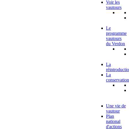
Voir les
vautours
Le
programme
vautours
du Verdon
La
réintroducti
La
conservation
Une vie de
vautour
Plan
national
d'actions