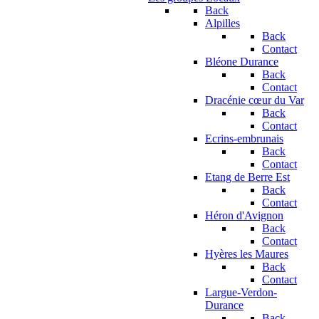
Back
Alpilles
Back
Contact
Bléone Durance
Back
Contact
Dracénie cœur du Var
Back
Contact
Ecrins-embrunais
Back
Contact
Etang de Berre Est
Back
Contact
Héron d'Avignon
Back
Contact
Hyères les Maures
Back
Contact
Largue-Verdon-
Durance
Back