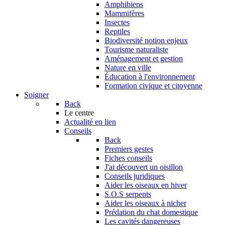
Amphibiens
Mammifères
Insectes
Reptiles
Biodiversité notion enjeux
Tourisme naturaliste
Aménagement et gestion
Nature en ville
Éducation à l'environnement
Formation civique et citoyenne
Soigner
Back
Le centre
Actualité en lien
Conseils
Back
Premiers gestes
Fiches conseils
J'ai découvert un oisillon
Conseils juridiques
Aider les oiseaux en hiver
S.O.S serpents
Aider les oiseaux à nicher
Prédation du chat domestique
Les cavités dangereuses