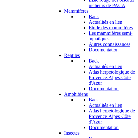
nicheurs de PACA
Mammifères
Back
Actualités en lien
Étude des mammifères
Les mammifères semi-
aquatiques
Autres connaissances
Documentation
Reptiles
Back
Actualités en lien
Atlas herpétologique de
Provence-Alpes-Côte
d'Azur
Documentation
Amphibiens
Back
Actualités en lien
Atlas herpétologique de
Provence-Alpes-Côte
d'Azur
Documentation
Insectes