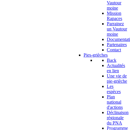
Vautour
moine
Mission
Rapaces
Parrainez
un Vautour
moine
Documentat
Partenaires
Contact
Pies-grièches
Back
Actualités
en lien
Une vie de
pie-grièche
Les
espèces
Plan
national
d'actions
Déclinaison
régionale
du PNA
Programme