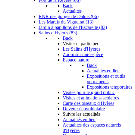
Fort de la Revère (06)
Back
Actualités
RNR des gorges de Daluis (06)
Les Marais du Vigueirat (13)
Jardin à papillons de l'Escarelle (83)
Salins d'Hyères (83)
Back
Visiter et participer
Les Salins d'Hyères
Zoom sur une espèce
Espace nature
Back
Actualités en lien
Expositions et outils
permanents
Expositions temporaires
Visites pour le grand public
Visites et animations scolaires
Carte des oiseaux d'Hyères
Devenir écovolontaire
Suivre les actualités
Actualités en lien
Actualités des espaces naturels
d'Hyères