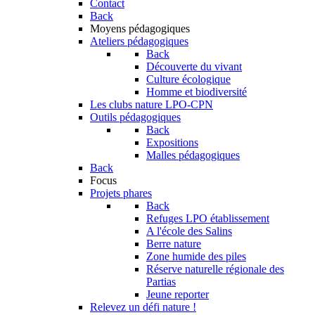
Contact
Back
Moyens pédagogiques
Ateliers pédagogiques
Back
Découverte du vivant
Culture écologique
Homme et biodiversité
Les clubs nature LPO-CPN
Outils pédagogiques
Back
Expositions
Malles pédagogiques
Back
Focus
Projets phares
Back
Refuges LPO établissement
A l'école des Salins
Berre nature
Zone humide des piles
Réserve naturelle régionale des
Partias
Jeune reporter
Relevez un défi nature !