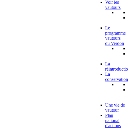
Voir les
vautours
Le
programme
vautours
du Verdon
La
réintroducti
La
conservation
Une vie de
vautour
Plan
national
d'actions