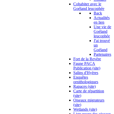
Cohabiter avec le
Goéland leucophée
Back
Actualités
en lien
Une vie de
Goéland
leucophée
J'ai trouvé
un
Goéland
Partenaires
Fort de la Revère
Faune PACA
Publication (site)
Salins d'Hyères
Enquêtes
ornithologiques
Rapaces (site)
Carte de répartition
(site)
Oiseaux migrateurs
(site)
Wetlands (site)
Liste rouge des oiseaux