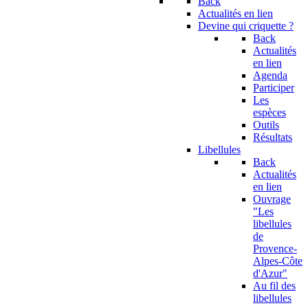
Back
Actualités en lien
Devine qui criquette ?
Back
Actualités
en lien
Agenda
Participer
Les
espèces
Outils
Résultats
Libellules
Back
Actualités
en lien
Ouvrage
"Les
libellules
de
Provence-
Alpes-Côte
d'Azur"
Au fil des
libellules