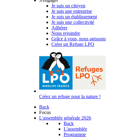
S'engager
Je suis un citoyen
Je suis une entreprise
Je suis un établissement
Je suis une collectivité
Adhérer
Nous rejoindre
Grâce à vous, nous agissons
Créer un Refuge LPO
Créez un refuge pour la nature !
Back
Focus
L'assemblée générale 2026
Back
L'assemblée
Programme