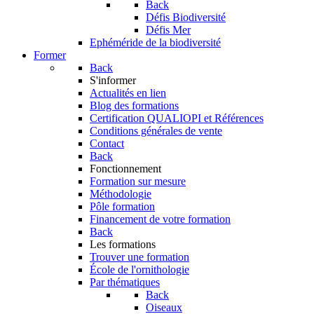
Back
Défis Biodiversité
Défis Mer
Ephéméride de la biodiversité
Former
Back
S'informer
Actualités en lien
Blog des formations
Certification QUALIOPI et Références
Conditions générales de vente
Contact
Back
Fonctionnement
Formation sur mesure
Méthodologie
Pôle formation
Financement de votre formation
Back
Les formations
Trouver une formation
École de l'ornithologie
Par thématiques
Back
Oiseaux