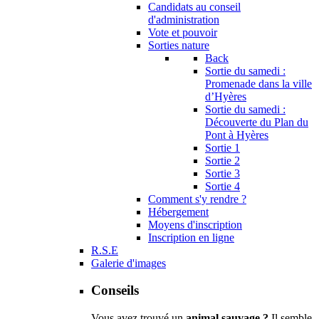
Candidats au conseil
d'administration
Vote et pouvoir
Sorties nature
Back
Sortie du samedi :
Promenade dans la ville
d’Hyères
Sortie du samedi :
Découverte du Plan du
Pont à Hyères
Sortie 1
Sortie 2
Sortie 3
Sortie 4
Comment s'y rendre ?
Hébergement
Moyens d'inscription
Inscription en ligne
R.S.E
Galerie d'images
Conseils
Vous avez trouvé un
animal sauvage ?
Il semble