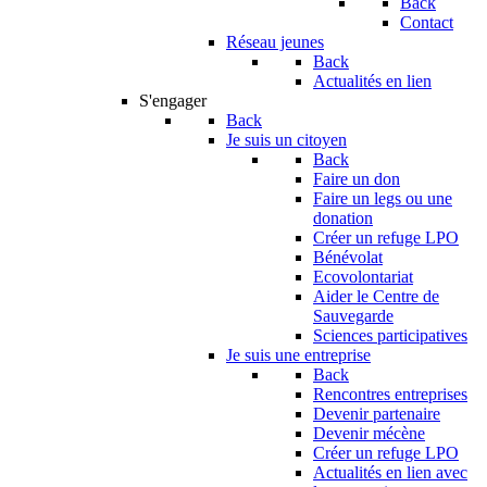
Back
Contact
Réseau jeunes
Back
Actualités en lien
S'engager
Back
Je suis un citoyen
Back
Faire un don
Faire un legs ou une
donation
Créer un refuge LPO
Bénévolat
Ecovolontariat
Aider le Centre de
Sauvegarde
Sciences participatives
Je suis une entreprise
Back
Rencontres entreprises
Devenir partenaire
Devenir mécène
Créer un refuge LPO
Actualités en lien avec