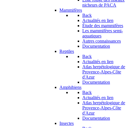
nicheurs de PACA
Mammifères
Back
Actualités en lien
Étude des mammifères
Les mammifères semi-
aquatiques
Autres connaissances
Documentation
Reptiles
Back
Actualités en lien
Atlas herpétologique de
Provence-Alpes-Côte
d'Azur
Documentation
Amphibiens
Back
Actualités en lien
Atlas herpétologique de
Provence-Alpes-Côte
d'Azur
Documentation
Insectes