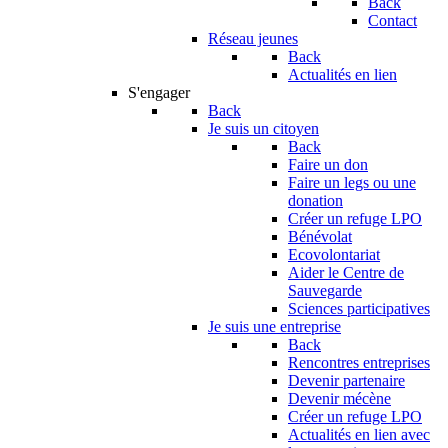
Back
Contact
Réseau jeunes
Back
Actualités en lien
S'engager
Back
Je suis un citoyen
Back
Faire un don
Faire un legs ou une
donation
Créer un refuge LPO
Bénévolat
Ecovolontariat
Aider le Centre de
Sauvegarde
Sciences participatives
Je suis une entreprise
Back
Rencontres entreprises
Devenir partenaire
Devenir mécène
Créer un refuge LPO
Actualités en lien avec