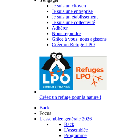
S'engager
Je suis un citoyen
Je suis une entreprise
Je suis un établissement
Je suis une collectivité
Adhérer
Nous rejoindre
Grâce à vous, nous agissons
Créer un Refuge LPO
Créez un refuge pour la nature !
Back
Focus
L'assemblée générale 2026
Back
L'assemblée
Programme