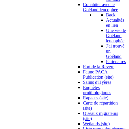
Cohabiter avec le
Goéland leucophée
Back
Actualités
en lien
Une vie de
Goéland
leucophée
J'ai trouvé
un
Goéland
Partenaires
Fort de la Revère
Faune PACA
Publication (site)
Salins d'Hyères
Enquêtes
ornithologiques
Rapaces (site)
Carte de répartition
(site)
Oiseaux migrateurs
(site)
Wetlands (site)
Liste rouge des oiseaux