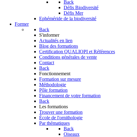
Back
Défis Biodiversité
Défis Mer
Ephéméride de la biodiversité
Former
Back
S'informer
Actualités en lien
Blog des formations
Certification QUALIOPI et Références
Conditions générales de vente
Contact
Back
Fonctionnement
Formation sur mesure
Méthodologie
Pôle formation
Financement de votre formation
Back
Les formations
Trouver une formation
École de l'ornithologie
Par thématiques
Back
Oiseaux