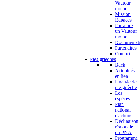
Vautour
moine
Mission
Rapaces
Parrainez
un Vautour
moine
Documentat
Partenaires
Contact
Pies-grièches
Back
Actualités
en lien
Une vie de
pie-grièche
Les
espèces
Plan
national
d'actions
Déclinaison
régionale
du PNA
Programme