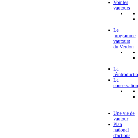
Voir les
vautours
Le
programme
vautours
du Verdon
La
réintroducti
La
conservation
Une vie de
vautour
Plan
national
d'actions