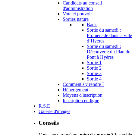
Candidats au conseil
d'administration
Vote et pouvoir
Sorties nature
Back
Sortie du samedi :
Promenade dans la ville
d’Hyères
Sortie du samedi :
Découverte du Plan du
Pont à Hyères
Sortie 1
Sortie 2
Sortie 3
Sortie 4
Comment s'y rendre ?
Hébergement
Moyens d'inscription
Inscription en ligne
R.S.E
Galerie d'images
Conseils
Vous avez trouvé un
animal sauvage ?
Il semble