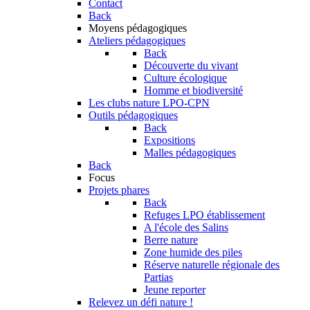
Contact
Back
Moyens pédagogiques
Ateliers pédagogiques
Back
Découverte du vivant
Culture écologique
Homme et biodiversité
Les clubs nature LPO-CPN
Outils pédagogiques
Back
Expositions
Malles pédagogiques
Back
Focus
Projets phares
Back
Refuges LPO établissement
A l'école des Salins
Berre nature
Zone humide des piles
Réserve naturelle régionale des
Partias
Jeune reporter
Relevez un défi nature !