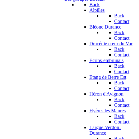
Back
Alpilles
Back
Contact
Bléone Durance
Back
Contact
Dracénie cœur du Var
Back
Contact
Ecrins-embrunais
Back
Contact
Etang de Berre Est
Back
Contact
Héron d'Avignon
Back
Contact
Hyères les Maures
Back
Contact
Largue-Verdon-
Durance
Back