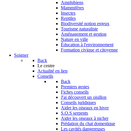
Amphibiens
Mammifères
Insectes
Reptiles
Biodiversité notion enjeux
Tourisme naturaliste
Aménagement et gestion
Nature en ville
Éducation à l'environnement
Formation civique et citoyenne
Soigner
Back
Le centre
Actualité en lien
Conseils
Back
Premiers gestes
Fiches conseils
J'ai découvert un oisillon
Conseils juridiques
Aider les oiseaux en hiver
S.O.S serpents
Aider les oiseaux à nicher
Prédation du chat domestique
Les cavités dangereuses