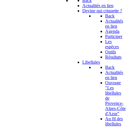
Back
Actualités en lien
Devine qui criquette ?
Back
Actualités
en lien
Agenda
Participer
Les
espèces
Outils
Résultats
Libellules
Back
Actualités
en lien
Ouvrage
"Les
libellules
de
Provence-
Alpes-Côte
d'Azur"
Au fil des
libellules