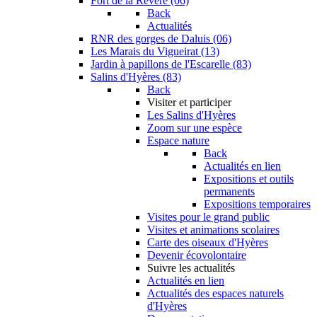
Fort de la Revère (06)
Back
Actualités
RNR des gorges de Daluis (06)
Les Marais du Vigueirat (13)
Jardin à papillons de l'Escarelle (83)
Salins d'Hyères (83)
Back
Visiter et participer
Les Salins d'Hyères
Zoom sur une espèce
Espace nature
Back
Actualités en lien
Expositions et outils
permanents
Expositions temporaires
Visites pour le grand public
Visites et animations scolaires
Carte des oiseaux d'Hyères
Devenir écovolontaire
Suivre les actualités
Actualités en lien
Actualités des espaces naturels
d'Hyères