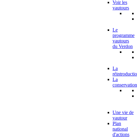
Voir les
vautours
Le
programme
vautours
du Verdon
La
réintroducti
La
conservation
Une vie de
vautour
Plan
national
d'actions