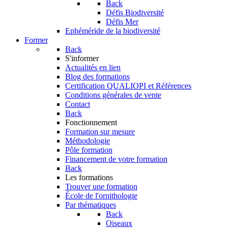
Back
Défis Biodiversité
Défis Mer
Ephéméride de la biodiversité
Former
Back
S'informer
Actualités en lien
Blog des formations
Certification QUALIOPI et Références
Conditions générales de vente
Contact
Back
Fonctionnement
Formation sur mesure
Méthodologie
Pôle formation
Financement de votre formation
Back
Les formations
Trouver une formation
École de l'ornithologie
Par thématiques
Back
Oiseaux