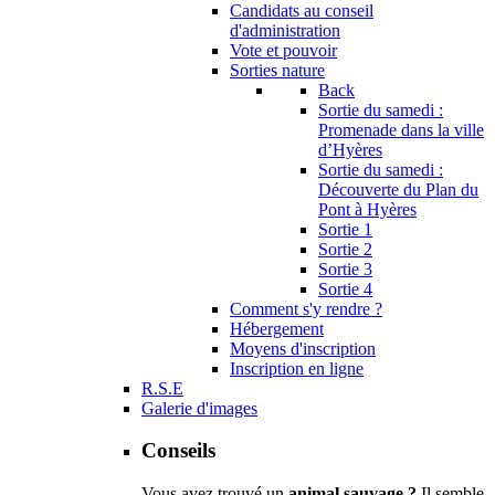
Candidats au conseil
d'administration
Vote et pouvoir
Sorties nature
Back
Sortie du samedi :
Promenade dans la ville
d’Hyères
Sortie du samedi :
Découverte du Plan du
Pont à Hyères
Sortie 1
Sortie 2
Sortie 3
Sortie 4
Comment s'y rendre ?
Hébergement
Moyens d'inscription
Inscription en ligne
R.S.E
Galerie d'images
Conseils
Vous avez trouvé un
animal sauvage ?
Il semble