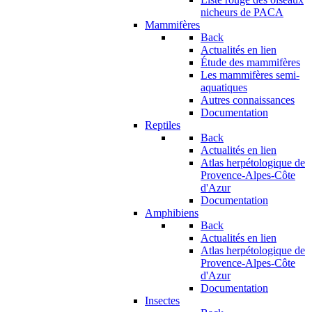
nicheurs de PACA
Mammifères
Back
Actualités en lien
Étude des mammifères
Les mammifères semi-
aquatiques
Autres connaissances
Documentation
Reptiles
Back
Actualités en lien
Atlas herpétologique de
Provence-Alpes-Côte
d'Azur
Documentation
Amphibiens
Back
Actualités en lien
Atlas herpétologique de
Provence-Alpes-Côte
d'Azur
Documentation
Insectes