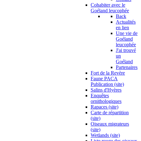
Cohabiter avec le
Goéland leucophée
Back
Actualités
en lien
Une vie de
Goéland
leucophée
J'ai trouvé
un
Goéland
Partenaires
Fort de la Revère
Faune PACA
Publication (site)
Salins d'Hyères
Enquêtes
ornithologiques
Rapaces (site)
Carte de répartition
(site)
Oiseaux migrateurs
(site)
Wetlands (site)
Liste rouge des oiseaux