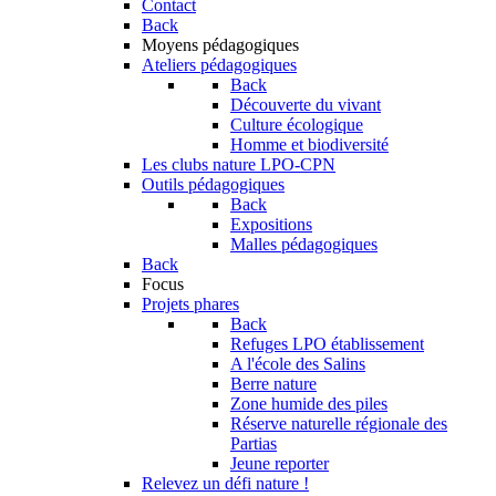
Contact
Back
Moyens pédagogiques
Ateliers pédagogiques
Back
Découverte du vivant
Culture écologique
Homme et biodiversité
Les clubs nature LPO-CPN
Outils pédagogiques
Back
Expositions
Malles pédagogiques
Back
Focus
Projets phares
Back
Refuges LPO établissement
A l'école des Salins
Berre nature
Zone humide des piles
Réserve naturelle régionale des
Partias
Jeune reporter
Relevez un défi nature !