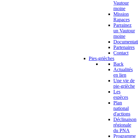
Vautour
moine
Mission
Rapaces
Parrainez
un Vautour
moine
Documentat
Partenaires
Contact
Pies-grièches
Back
Actualités
en lien
Une vie de
pie-grièche
Les
espèces
Plan
national
d'actions
Déclinaison
régionale
du PNA
Programme