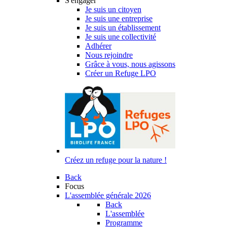
S'engager
Je suis un citoyen
Je suis une entreprise
Je suis un établissement
Je suis une collectivité
Adhérer
Nous rejoindre
Grâce à vous, nous agissons
Créer un Refuge LPO
Créez un refuge pour la nature !
Back
Focus
L'assemblée générale 2026
Back
L'assemblée
Programme