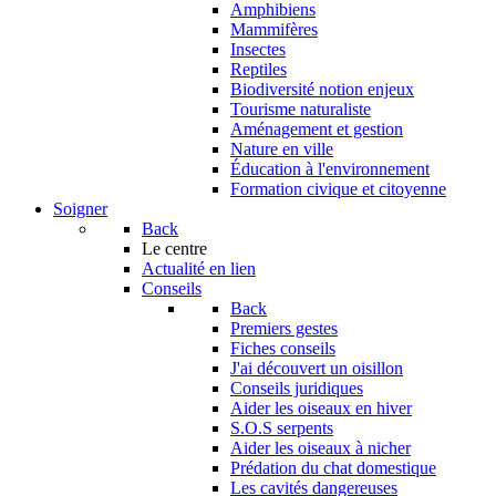
Amphibiens
Mammifères
Insectes
Reptiles
Biodiversité notion enjeux
Tourisme naturaliste
Aménagement et gestion
Nature en ville
Éducation à l'environnement
Formation civique et citoyenne
Soigner
Back
Le centre
Actualité en lien
Conseils
Back
Premiers gestes
Fiches conseils
J'ai découvert un oisillon
Conseils juridiques
Aider les oiseaux en hiver
S.O.S serpents
Aider les oiseaux à nicher
Prédation du chat domestique
Les cavités dangereuses