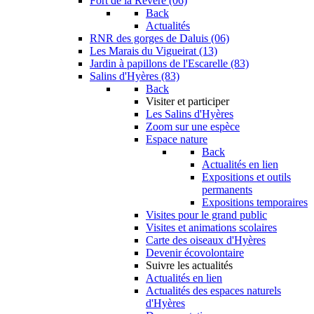
Fort de la Revère (06)
Back
Actualités
RNR des gorges de Daluis (06)
Les Marais du Vigueirat (13)
Jardin à papillons de l'Escarelle (83)
Salins d'Hyères (83)
Back
Visiter et participer
Les Salins d'Hyères
Zoom sur une espèce
Espace nature
Back
Actualités en lien
Expositions et outils
permanents
Expositions temporaires
Visites pour le grand public
Visites et animations scolaires
Carte des oiseaux d'Hyères
Devenir écovolontaire
Suivre les actualités
Actualités en lien
Actualités des espaces naturels
d'Hyères