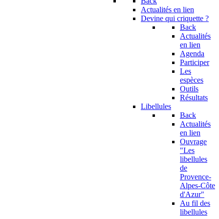
Back
Actualités en lien
Devine qui criquette ?
Back
Actualités
en lien
Agenda
Participer
Les
espèces
Outils
Résultats
Libellules
Back
Actualités
en lien
Ouvrage
"Les
libellules
de
Provence-
Alpes-Côte
d'Azur"
Au fil des
libellules