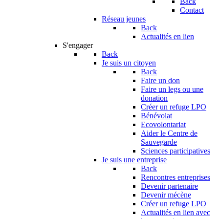
Back
Contact
Réseau jeunes
Back
Actualités en lien
S'engager
Back
Je suis un citoyen
Back
Faire un don
Faire un legs ou une
donation
Créer un refuge LPO
Bénévolat
Ecovolontariat
Aider le Centre de
Sauvegarde
Sciences participatives
Je suis une entreprise
Back
Rencontres entreprises
Devenir partenaire
Devenir mécène
Créer un refuge LPO
Actualités en lien avec