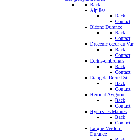
Back
Alpilles
Back
Contact
Bléone Durance
Back
Contact
Dracénie cœur du Var
Back
Contact
Ecrins-embrunais
Back
Contact
Etang de Berre Est
Back
Contact
Héron d'Avignon
Back
Contact
Hyères les Maures
Back
Contact
Largue-Verdon-
Durance
Back