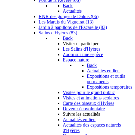
Fort de la Revère (06)
Back
Actualités
RNR des gorges de Daluis (06)
Les Marais du Vigueirat (13)
Jardin à papillons de l'Escarelle (83)
Salins d'Hyères (83)
Back
Visiter et participer
Les Salins d'Hyères
Zoom sur une espèce
Espace nature
Back
Actualités en lien
Expositions et outils
permanents
Expositions temporaires
Visites pour le grand public
Visites et animations scolaires
Carte des oiseaux d'Hyères
Devenir écovolontaire
Suivre les actualités
Actualités en lien
Actualités des espaces naturels
d'Hyères