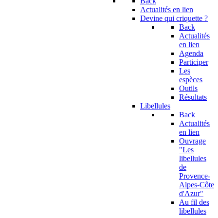
Back
Actualités en lien
Devine qui criquette ?
Back
Actualités
en lien
Agenda
Participer
Les
espèces
Outils
Résultats
Libellules
Back
Actualités
en lien
Ouvrage
"Les
libellules
de
Provence-
Alpes-Côte
d'Azur"
Au fil des
libellules