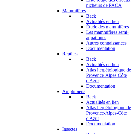
nicheurs de PACA
Mammifères
Back
Actualités en lien
Étude des mammifères
Les mammifères semi-
aquatiques
Autres connaissances
Documentation
Reptiles
Back
Actualités en lien
Atlas herpétologique de
Provence-Alpes-Côte
d'Azur
Documentation
Amphibiens
Back
Actualités en lien
Atlas herpétologique de
Provence-Alpes-Côte
d'Azur
Documentation
Insectes