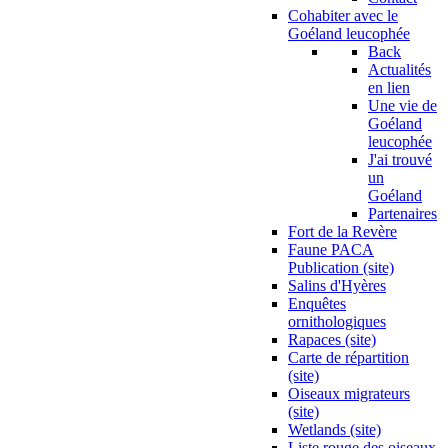
Cohabiter avec le
Goéland leucophée
Back
Actualités
en lien
Une vie de
Goéland
leucophée
J'ai trouvé
un
Goéland
Partenaires
Fort de la Revère
Faune PACA
Publication (site)
Salins d'Hyères
Enquêtes
ornithologiques
Rapaces (site)
Carte de répartition
(site)
Oiseaux migrateurs
(site)
Wetlands (site)
Liste rouge des oiseaux