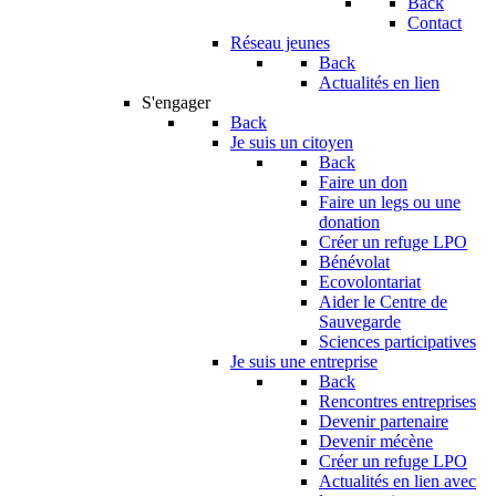
Back
Contact
Réseau jeunes
Back
Actualités en lien
S'engager
Back
Je suis un citoyen
Back
Faire un don
Faire un legs ou une
donation
Créer un refuge LPO
Bénévolat
Ecovolontariat
Aider le Centre de
Sauvegarde
Sciences participatives
Je suis une entreprise
Back
Rencontres entreprises
Devenir partenaire
Devenir mécène
Créer un refuge LPO
Actualités en lien avec