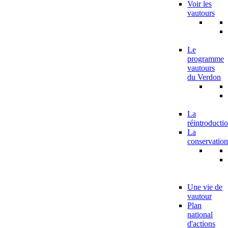
Voir les
vautours
Le
programme
vautours
du Verdon
La
réintroducti
La
conservation
Une vie de
vautour
Plan
national
d'actions