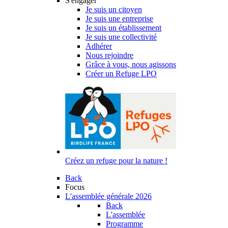
S'engager
Je suis un citoyen
Je suis une entreprise
Je suis un établissement
Je suis une collectivité
Adhérer
Nous rejoindre
Grâce à vous, nous agissons
Créer un Refuge LPO
Créez un refuge pour la nature !
Back
Focus
L'assemblée générale 2026
Back
L'assemblée
Programme