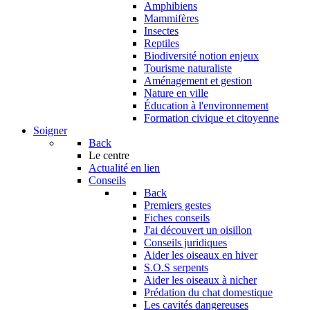
Amphibiens
Mammifères
Insectes
Reptiles
Biodiversité notion enjeux
Tourisme naturaliste
Aménagement et gestion
Nature en ville
Éducation à l'environnement
Formation civique et citoyenne
Soigner
Back
Le centre
Actualité en lien
Conseils
Back
Premiers gestes
Fiches conseils
J'ai découvert un oisillon
Conseils juridiques
Aider les oiseaux en hiver
S.O.S serpents
Aider les oiseaux à nicher
Prédation du chat domestique
Les cavités dangereuses