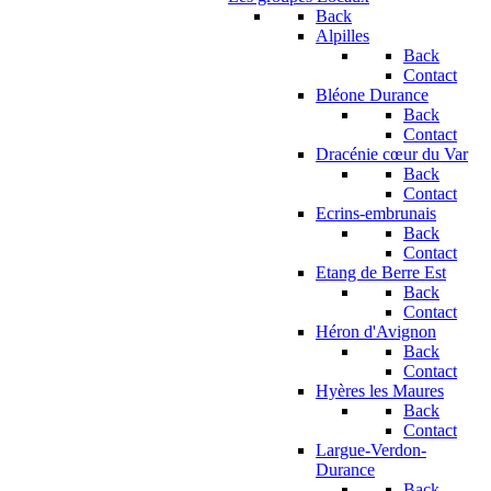
Back
Alpilles
Back
Contact
Bléone Durance
Back
Contact
Dracénie cœur du Var
Back
Contact
Ecrins-embrunais
Back
Contact
Etang de Berre Est
Back
Contact
Héron d'Avignon
Back
Contact
Hyères les Maures
Back
Contact
Largue-Verdon-
Durance
Back