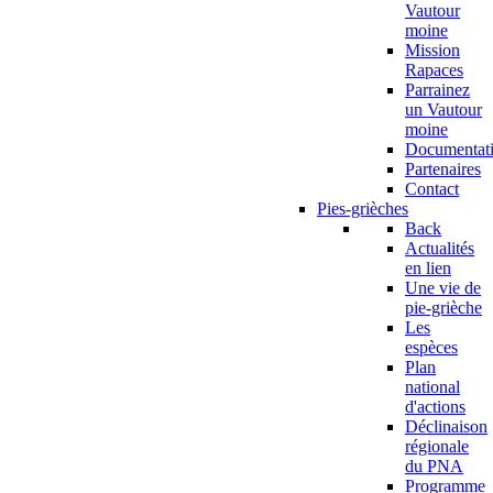
Vautour
moine
Mission
Rapaces
Parrainez
un Vautour
moine
Documentat
Partenaires
Contact
Pies-grièches
Back
Actualités
en lien
Une vie de
pie-grièche
Les
espèces
Plan
national
d'actions
Déclinaison
régionale
du PNA
Programme