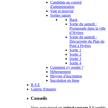
Candidats au conseil
d'administration
Vote et pouvoir
Sorties nature
Back
Sortie du samedi :
Promenade dans la ville
d’Hyères
Sortie du samedi :
Découverte du Plan du
Pont à Hyères
Sortie 1
Sortie 2
Sortie 3
Sortie 4
Comment s'y rendre ?
Hébergement
Moyens d'inscription
Inscription en ligne
R.S.E
Galerie d'images
Conseils
Vous avez trouvé un
animal sauvage ?
Il semble