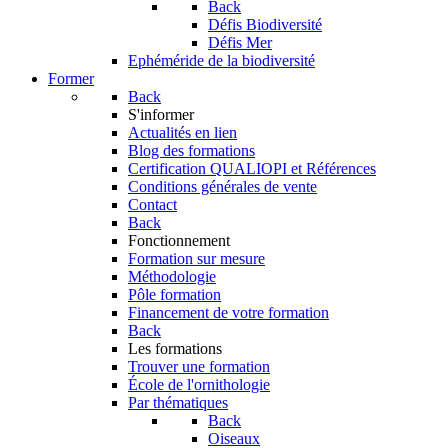
Back
Défis Biodiversité
Défis Mer
Ephéméride de la biodiversité
Former
Back
S'informer
Actualités en lien
Blog des formations
Certification QUALIOPI et Références
Conditions générales de vente
Contact
Back
Fonctionnement
Formation sur mesure
Méthodologie
Pôle formation
Financement de votre formation
Back
Les formations
Trouver une formation
École de l'ornithologie
Par thématiques
Back
Oiseaux