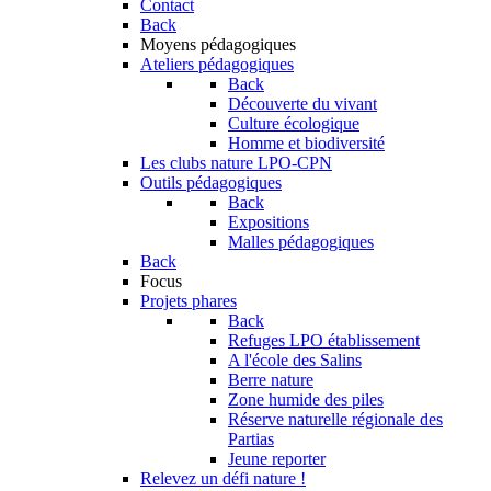
Contact
Back
Moyens pédagogiques
Ateliers pédagogiques
Back
Découverte du vivant
Culture écologique
Homme et biodiversité
Les clubs nature LPO-CPN
Outils pédagogiques
Back
Expositions
Malles pédagogiques
Back
Focus
Projets phares
Back
Refuges LPO établissement
A l'école des Salins
Berre nature
Zone humide des piles
Réserve naturelle régionale des
Partias
Jeune reporter
Relevez un défi nature !