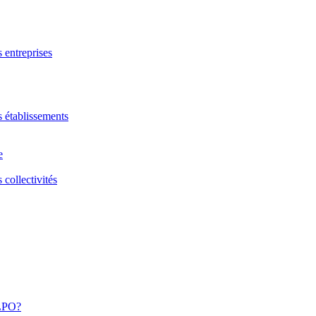
s entreprises
s établissements
e
 collectivités
 LPO?