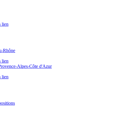
 lien
du-Rhône
 lien
 Provence-Alpes-Côte d'Azur
 lien
positions