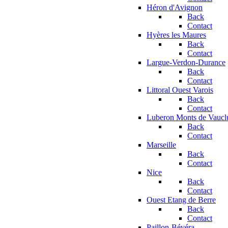
Héron d'Avignon
Back
Contact
Hyères les Maures
Back
Contact
Largue-Verdon-Durance
Back
Contact
Littoral Ouest Varois
Back
Contact
Luberon Monts de Vaucl
Back
Contact
Marseille
Back
Contact
Nice
Back
Contact
Ouest Etang de Berre
Back
Contact
Paillon-Bévéra