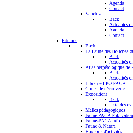
Agenda
Contact
Vaucluse
Back
Actualités en
Agenda
Contact
Editions
Back
La Faune des Bouches-
Back
Actualités en
Atlas herpétologique de
Back
Actualités en
Librairie LPO PACA
Cartes de découverte
Expositions
Back
Liste des ex
Malles pédagogiques
Faune PACA Publication
Faune-PACA Info
Faune & Nature
Rapports d'activités