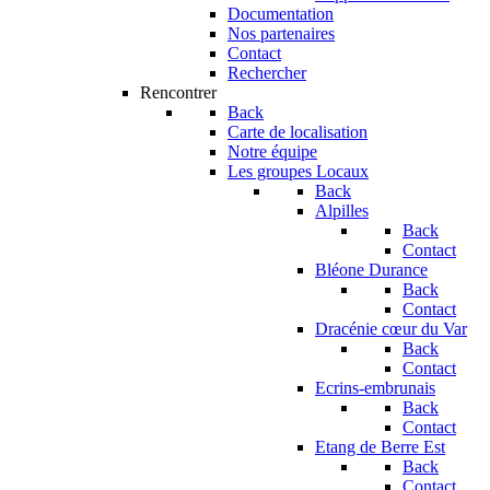
Documentation
Nos partenaires
Contact
Rechercher
Rencontrer
Back
Carte de localisation
Notre équipe
Les groupes Locaux
Back
Alpilles
Back
Contact
Bléone Durance
Back
Contact
Dracénie cœur du Var
Back
Contact
Ecrins-embrunais
Back
Contact
Etang de Berre Est
Back
Contact