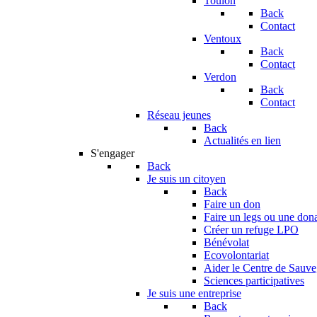
Toulon
Back
Contact
Ventoux
Back
Contact
Verdon
Back
Contact
Réseau jeunes
Back
Actualités en lien
S'engager
Back
Je suis un citoyen
Back
Faire un don
Faire un legs ou une don
Créer un refuge LPO
Bénévolat
Ecovolontariat
Aider le Centre de Sauv
Sciences participatives
Je suis une entreprise
Back