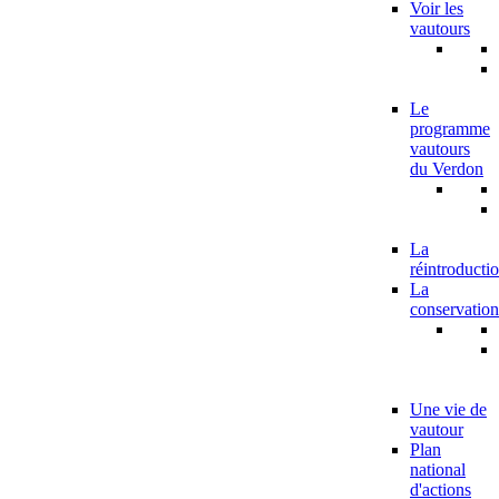
Voir les
vautours
Le
programme
vautours
du Verdon
La
réintroducti
La
conservation
Une vie de
vautour
Plan
national
d'actions