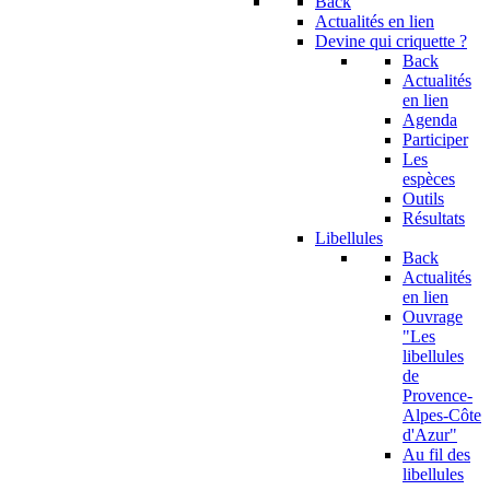
Back
Actualités en lien
Devine qui criquette ?
Back
Actualités
en lien
Agenda
Participer
Les
espèces
Outils
Résultats
Libellules
Back
Actualités
en lien
Ouvrage
"Les
libellules
de
Provence-
Alpes-Côte
d'Azur"
Au fil des
libellules