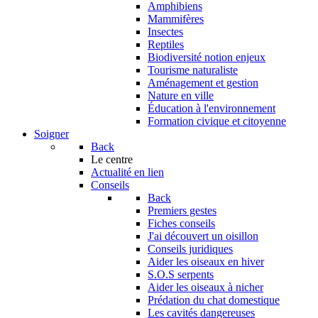
Amphibiens
Mammifères
Insectes
Reptiles
Biodiversité notion enjeux
Tourisme naturaliste
Aménagement et gestion
Nature en ville
Éducation à l'environnement
Formation civique et citoyenne
Soigner
Back
Le centre
Actualité en lien
Conseils
Back
Premiers gestes
Fiches conseils
J'ai découvert un oisillon
Conseils juridiques
Aider les oiseaux en hiver
S.O.S serpents
Aider les oiseaux à nicher
Prédation du chat domestique
Les cavités dangereuses