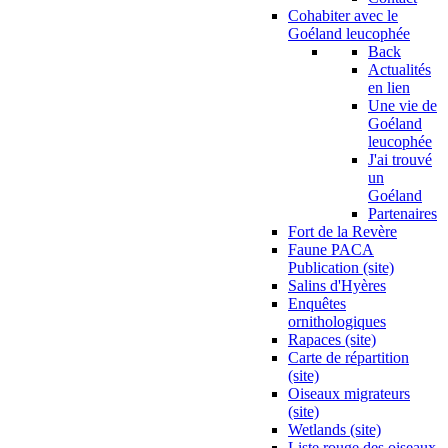
Cohabiter avec le
Goéland leucophée
Back
Actualités
en lien
Une vie de
Goéland
leucophée
J'ai trouvé
un
Goéland
Partenaires
Fort de la Revère
Faune PACA
Publication (site)
Salins d'Hyères
Enquêtes
ornithologiques
Rapaces (site)
Carte de répartition
(site)
Oiseaux migrateurs
(site)
Wetlands (site)
Liste rouge des oiseaux