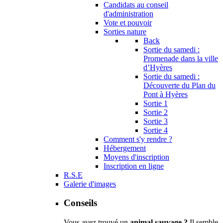
Candidats au conseil
d'administration
Vote et pouvoir
Sorties nature
Back
Sortie du samedi :
Promenade dans la ville
d’Hyères
Sortie du samedi :
Découverte du Plan du
Pont à Hyères
Sortie 1
Sortie 2
Sortie 3
Sortie 4
Comment s'y rendre ?
Hébergement
Moyens d'inscription
Inscription en ligne
R.S.E
Galerie d'images
Conseils
Vous avez trouvé un
animal sauvage ?
Il semble