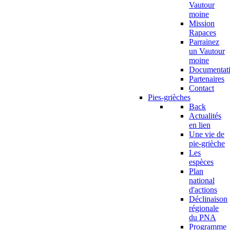
Vautour
moine
Mission
Rapaces
Parrainez
un Vautour
moine
Documentat
Partenaires
Contact
Pies-grièches
Back
Actualités
en lien
Une vie de
pie-grièche
Les
espèces
Plan
national
d'actions
Déclinaison
régionale
du PNA
Programme