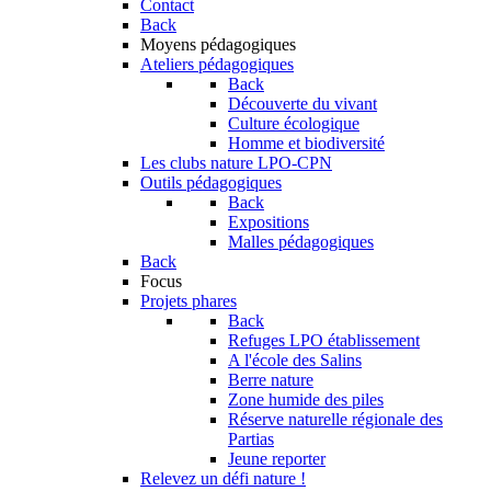
Contact
Back
Moyens pédagogiques
Ateliers pédagogiques
Back
Découverte du vivant
Culture écologique
Homme et biodiversité
Les clubs nature LPO-CPN
Outils pédagogiques
Back
Expositions
Malles pédagogiques
Back
Focus
Projets phares
Back
Refuges LPO établissement
A l'école des Salins
Berre nature
Zone humide des piles
Réserve naturelle régionale des
Partias
Jeune reporter
Relevez un défi nature !