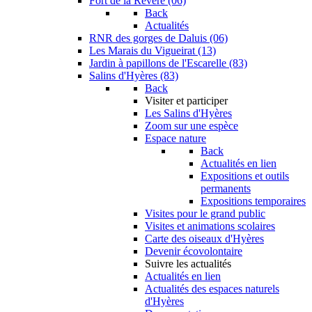
Fort de la Revère (06)
Back
Actualités
RNR des gorges de Daluis (06)
Les Marais du Vigueirat (13)
Jardin à papillons de l'Escarelle (83)
Salins d'Hyères (83)
Back
Visiter et participer
Les Salins d'Hyères
Zoom sur une espèce
Espace nature
Back
Actualités en lien
Expositions et outils
permanents
Expositions temporaires
Visites pour le grand public
Visites et animations scolaires
Carte des oiseaux d'Hyères
Devenir écovolontaire
Suivre les actualités
Actualités en lien
Actualités des espaces naturels
d'Hyères