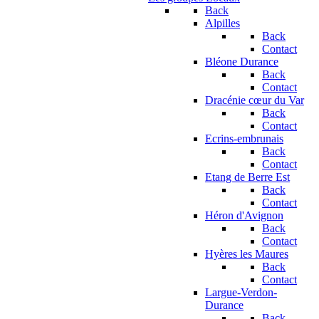
Back
Alpilles
Back
Contact
Bléone Durance
Back
Contact
Dracénie cœur du Var
Back
Contact
Ecrins-embrunais
Back
Contact
Etang de Berre Est
Back
Contact
Héron d'Avignon
Back
Contact
Hyères les Maures
Back
Contact
Largue-Verdon-
Durance
Back