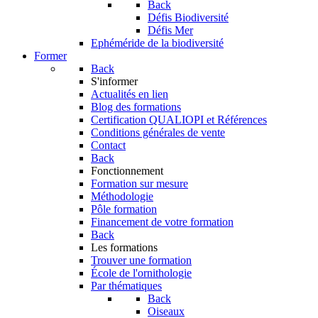
Back
Défis Biodiversité
Défis Mer
Ephéméride de la biodiversité
Former
Back
S'informer
Actualités en lien
Blog des formations
Certification QUALIOPI et Références
Conditions générales de vente
Contact
Back
Fonctionnement
Formation sur mesure
Méthodologie
Pôle formation
Financement de votre formation
Back
Les formations
Trouver une formation
École de l'ornithologie
Par thématiques
Back
Oiseaux