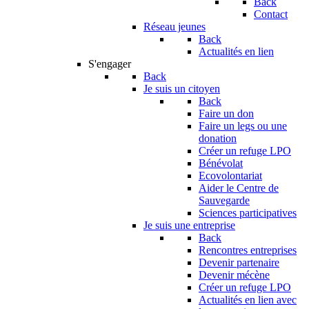
Back
Contact
Réseau jeunes
Back
Actualités en lien
S'engager
Back
Je suis un citoyen
Back
Faire un don
Faire un legs ou une
donation
Créer un refuge LPO
Bénévolat
Ecovolontariat
Aider le Centre de
Sauvegarde
Sciences participatives
Je suis une entreprise
Back
Rencontres entreprises
Devenir partenaire
Devenir mécène
Créer un refuge LPO
Actualités en lien avec