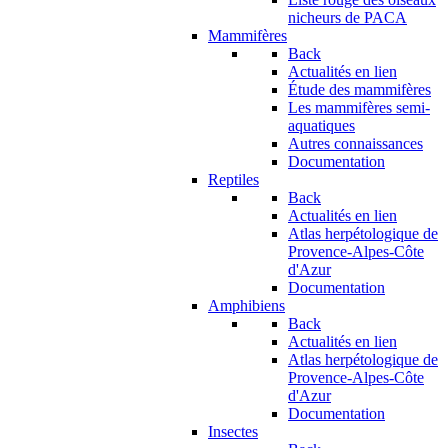
nicheurs de PACA
Mammifères
Back
Actualités en lien
Étude des mammifères
Les mammifères semi-
aquatiques
Autres connaissances
Documentation
Reptiles
Back
Actualités en lien
Atlas herpétologique de
Provence-Alpes-Côte
d'Azur
Documentation
Amphibiens
Back
Actualités en lien
Atlas herpétologique de
Provence-Alpes-Côte
d'Azur
Documentation
Insectes