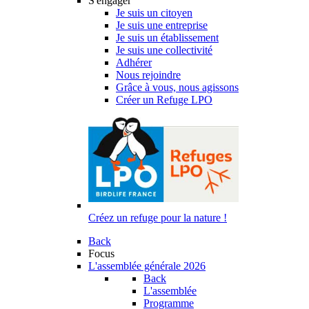
S'engager
Je suis un citoyen
Je suis une entreprise
Je suis un établissement
Je suis une collectivité
Adhérer
Nous rejoindre
Grâce à vous, nous agissons
Créer un Refuge LPO
Créez un refuge pour la nature !
Back
Focus
L'assemblée générale 2026
Back
L'assemblée
Programme