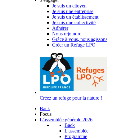
S'engager
Je suis un citoyen
Je suis une entreprise
Je suis un établissement
Je suis une collectivité
Adhérer
Nous rejoindre
Grâce à vous, nous agissons
Créer un Refuge LPO
Créez un refuge pour la nature !
Back
Focus
L'assemblée générale 2026
Back
L'assemblée
Programme