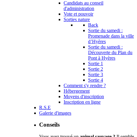
Candidats au conseil
d'administration
Vote et pouvoir
Sorties nature
Back
Sortie du samedi :
Promenade dans la ville
d’Hyères
Sortie du samedi :
Découverte du Plan du
Pont à Hyères
Sortie 1
Sortie 2
Sortie 3
Sortie 4
Comment s'y rendre ?
Hébergement
Moyens d'inscription
Inscription en ligne
R.S.E
Galerie d'images
Conseils
Vous avez trouvé un
animal sauvage ?
Il semble