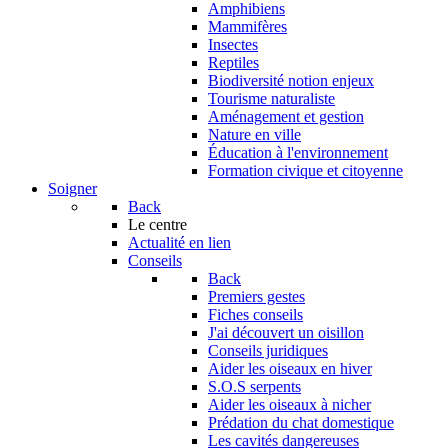
Amphibiens
Mammifères
Insectes
Reptiles
Biodiversité notion enjeux
Tourisme naturaliste
Aménagement et gestion
Nature en ville
Éducation à l'environnement
Formation civique et citoyenne
Soigner
Back
Le centre
Actualité en lien
Conseils
Back
Premiers gestes
Fiches conseils
J'ai découvert un oisillon
Conseils juridiques
Aider les oiseaux en hiver
S.O.S serpents
Aider les oiseaux à nicher
Prédation du chat domestique
Les cavités dangereuses