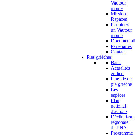
Vautour
moine
Mission
Rapaces
Parrainez
un Vautour
moine
Documentat
Partenaires
Contact
Pies-grièches
Back
Actualités
en lien
Une vie de
pie-grièche
Les
espèces
Plan
national
d'actions
Déclinaison
régionale
du PNA
Programme