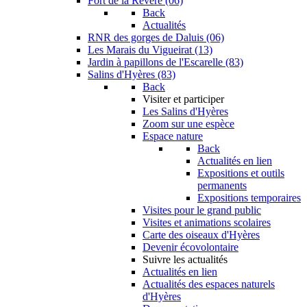
Fort de la Revère (06)
Back
Actualités
RNR des gorges de Daluis (06)
Les Marais du Vigueirat (13)
Jardin à papillons de l'Escarelle (83)
Salins d'Hyères (83)
Back
Visiter et participer
Les Salins d'Hyères
Zoom sur une espèce
Espace nature
Back
Actualités en lien
Expositions et outils
permanents
Expositions temporaires
Visites pour le grand public
Visites et animations scolaires
Carte des oiseaux d'Hyères
Devenir écovolontaire
Suivre les actualités
Actualités en lien
Actualités des espaces naturels
d'Hyères