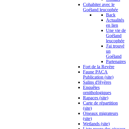
Cohabiter avec le
Goéland leucophée
Back
Actualités
en lien
Une vie de
Goéland
leucophée
J'ai trouvé
un
Goéland
Partenaires
Fort de la Revère
Faune PACA
Publication (site)
Salins d'Hyères
Enquêtes
ornithologiques
Rapaces (site)
Carte de répartition
(site)
Oiseaux migrateurs
(site)
Wetlands (site)
Liste rouge des oiseaux