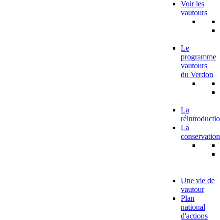
Voir les
vautours
Le
programme
vautours
du Verdon
La
réintroducti
La
conservation
Une vie de
vautour
Plan
national
d'actions