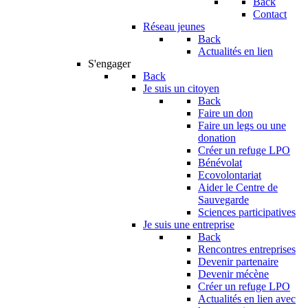
Back
Contact
Réseau jeunes
Back
Actualités en lien
S'engager
Back
Je suis un citoyen
Back
Faire un don
Faire un legs ou une
donation
Créer un refuge LPO
Bénévolat
Ecovolontariat
Aider le Centre de
Sauvegarde
Sciences participatives
Je suis une entreprise
Back
Rencontres entreprises
Devenir partenaire
Devenir mécène
Créer un refuge LPO
Actualités en lien avec