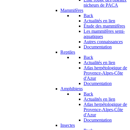
nicheurs de PACA
Mammifères
Back
Actualités en lien
Étude des mammifères
Les mammifères semi-
aquatiques
Autres connaissances
Documentation
Reptiles
Back
Actualités en lien
Atlas herpétologique de
Provence-Alpes-Côte
d'Azur
Documentation
Amphibiens
Back
Actualités en lien
Atlas herpétologique de
Provence-Alpes-Côte
d'Azur
Documentation
Insectes