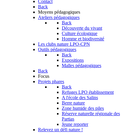
Contact
Back
Moyens pédagogiques
Ateliers pédagogiques
Back
Découverte du vivant
Culture écologique
Homme et biodiversité
Les clubs nature LPO-CPN
Outils pédagogiques
Back
Expositions
Malles pédagogiques
Back
Focus
Projets phares
Back
Refuges LPO établissement
A l'école des Salins
Berre nature
Zone humide des piles
Réserve naturelle régionale des
Partias
Jeune reporter
Relevez un défi nature !