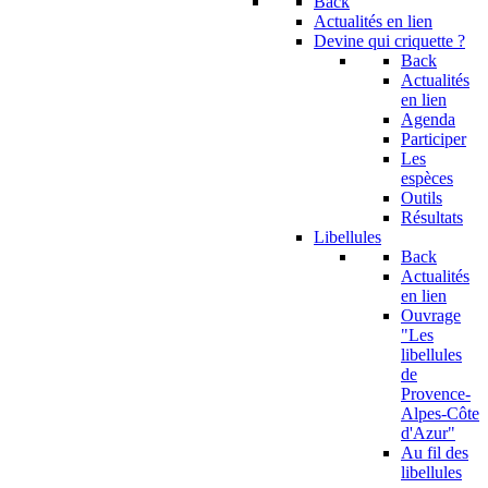
Back
Actualités en lien
Devine qui criquette ?
Back
Actualités
en lien
Agenda
Participer
Les
espèces
Outils
Résultats
Libellules
Back
Actualités
en lien
Ouvrage
"Les
libellules
de
Provence-
Alpes-Côte
d'Azur"
Au fil des
libellules