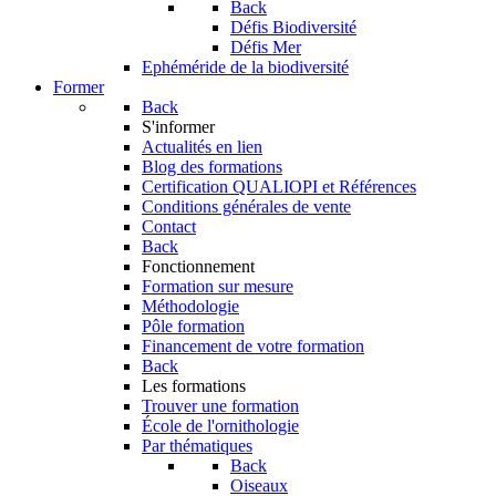
Back
Défis Biodiversité
Défis Mer
Ephéméride de la biodiversité
Former
Back
S'informer
Actualités en lien
Blog des formations
Certification QUALIOPI et Références
Conditions générales de vente
Contact
Back
Fonctionnement
Formation sur mesure
Méthodologie
Pôle formation
Financement de votre formation
Back
Les formations
Trouver une formation
École de l'ornithologie
Par thématiques
Back
Oiseaux