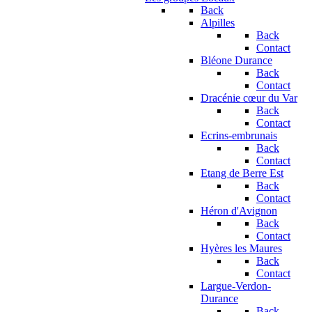
Back
Alpilles
Back
Contact
Bléone Durance
Back
Contact
Dracénie cœur du Var
Back
Contact
Ecrins-embrunais
Back
Contact
Etang de Berre Est
Back
Contact
Héron d'Avignon
Back
Contact
Hyères les Maures
Back
Contact
Largue-Verdon-
Durance
Back