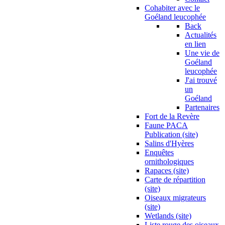
Cohabiter avec le
Goéland leucophée
Back
Actualités
en lien
Une vie de
Goéland
leucophée
J'ai trouvé
un
Goéland
Partenaires
Fort de la Revère
Faune PACA
Publication (site)
Salins d'Hyères
Enquêtes
ornithologiques
Rapaces (site)
Carte de répartition
(site)
Oiseaux migrateurs
(site)
Wetlands (site)
Liste rouge des oiseaux