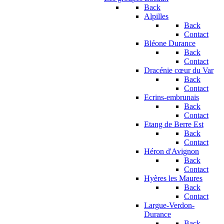
Back
Alpilles
Back
Contact
Bléone Durance
Back
Contact
Dracénie cœur du Var
Back
Contact
Ecrins-embrunais
Back
Contact
Etang de Berre Est
Back
Contact
Héron d'Avignon
Back
Contact
Hyères les Maures
Back
Contact
Largue-Verdon-
Durance
Back