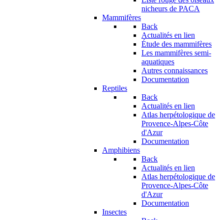
nicheurs de PACA
Mammifères
Back
Actualités en lien
Étude des mammifères
Les mammifères semi-
aquatiques
Autres connaissances
Documentation
Reptiles
Back
Actualités en lien
Atlas herpétologique de
Provence-Alpes-Côte
d'Azur
Documentation
Amphibiens
Back
Actualités en lien
Atlas herpétologique de
Provence-Alpes-Côte
d'Azur
Documentation
Insectes