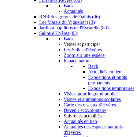
Fort de la Revère (06)
Back
Actualités
RNR des gorges de Daluis (06)
Les Marais du Vigueirat (13)
Jardin à papillons de l'Escarelle (83)
Salins d'Hyères (83)
Back
Visiter et participer
Les Salins d'Hyères
Zoom sur une espèce
Espace nature
Back
Actualités en lien
Expositions et outils
permanents
Expositions temporaires
Visites pour le grand public
Visites et animations scolaires
Carte des oiseaux d'Hyères
Devenir écovolontaire
Suivre les actualités
Actualités en lien
Actualités des espaces naturels
d'Hyères