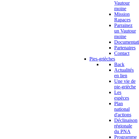
Vautour
moine
Mission
Rapaces
Parrainez
un Vautour
moine
Documentat
Partenaires
Contact
Pies-grièches
Back
Actualités
en lien
Une vie de
pie-grièche
Les
espèces
Plan
national
d'actions
Déclinaison
régionale
du PNA
Programme