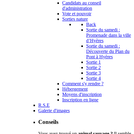
Candidats au conseil
d'administration
Vote et pouvoir
Sorties nature
Back
Sortie du samedi :
Promenade dans la ville
d’Hyères
Sortie du samedi :
Découverte du Plan du
Pont à Hyères
Sortie 1
Sortie 2
Sortie 3
Sortie 4
Comment s'y rendre ?
Hébergement
Moyens d'inscription
Inscription en ligne
R.S.E
Galerie d'images
Conseils
Vous avez trouvé un
animal sauvage ?
Il semble