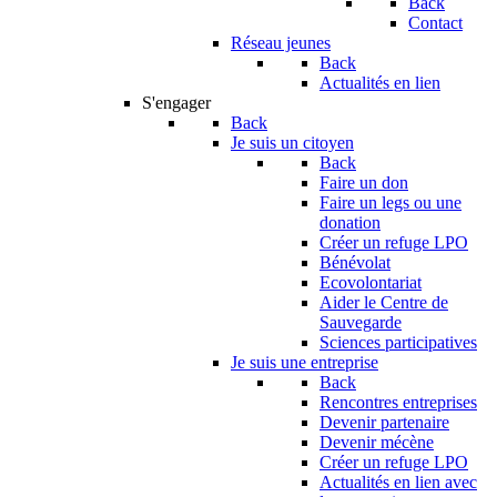
Back
Contact
Réseau jeunes
Back
Actualités en lien
S'engager
Back
Je suis un citoyen
Back
Faire un don
Faire un legs ou une
donation
Créer un refuge LPO
Bénévolat
Ecovolontariat
Aider le Centre de
Sauvegarde
Sciences participatives
Je suis une entreprise
Back
Rencontres entreprises
Devenir partenaire
Devenir mécène
Créer un refuge LPO
Actualités en lien avec