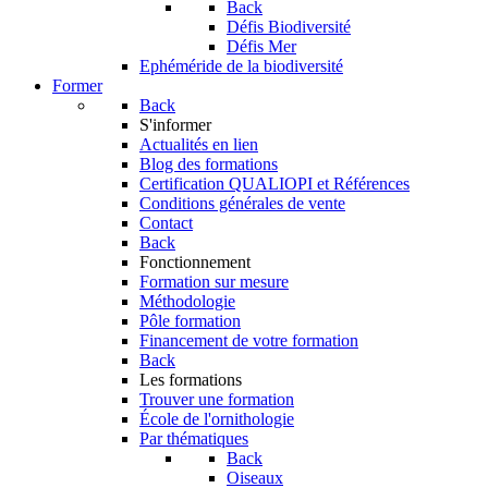
Back
Défis Biodiversité
Défis Mer
Ephéméride de la biodiversité
Former
Back
S'informer
Actualités en lien
Blog des formations
Certification QUALIOPI et Références
Conditions générales de vente
Contact
Back
Fonctionnement
Formation sur mesure
Méthodologie
Pôle formation
Financement de votre formation
Back
Les formations
Trouver une formation
École de l'ornithologie
Par thématiques
Back
Oiseaux