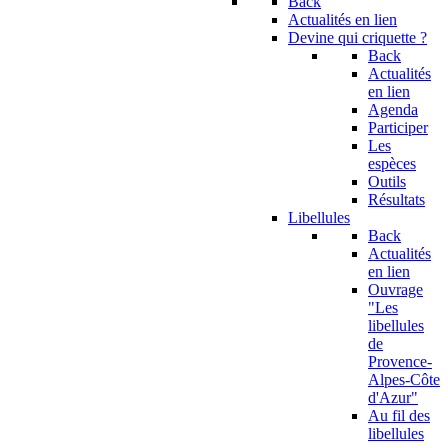
Back
Actualités en lien
Devine qui criquette ?
Back
Actualités
en lien
Agenda
Participer
Les
espèces
Outils
Résultats
Libellules
Back
Actualités
en lien
Ouvrage
"Les
libellules
de
Provence-
Alpes-Côte
d'Azur"
Au fil des
libellules