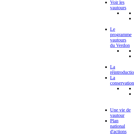
Voir les
vautours
Le
programme
vautours
du Verdon
La
réintroducti
La
conservation
Une vie de
vautour
Plan
national
d'actions