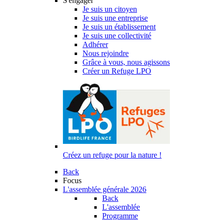
S'engager
Je suis un citoyen
Je suis une entreprise
Je suis un établissement
Je suis une collectivité
Adhérer
Nous rejoindre
Grâce à vous, nous agissons
Créer un Refuge LPO
Créez un refuge pour la nature !
Back
Focus
L'assemblée générale 2026
Back
L'assemblée
Programme