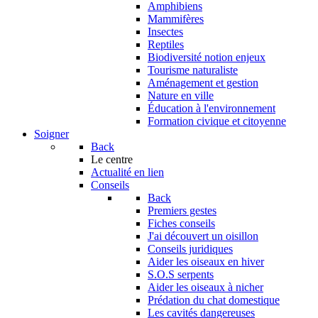
Amphibiens
Mammifères
Insectes
Reptiles
Biodiversité notion enjeux
Tourisme naturaliste
Aménagement et gestion
Nature en ville
Éducation à l'environnement
Formation civique et citoyenne
Soigner
Back
Le centre
Actualité en lien
Conseils
Back
Premiers gestes
Fiches conseils
J'ai découvert un oisillon
Conseils juridiques
Aider les oiseaux en hiver
S.O.S serpents
Aider les oiseaux à nicher
Prédation du chat domestique
Les cavités dangereuses