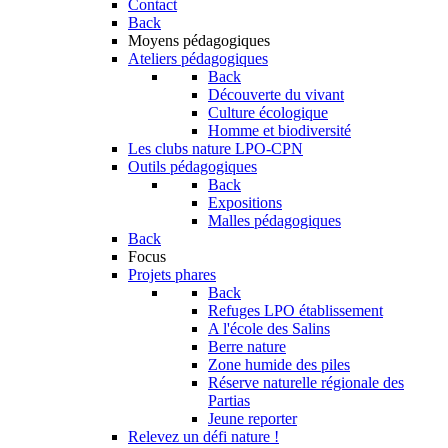
Contact
Back
Moyens pédagogiques
Ateliers pédagogiques
Back
Découverte du vivant
Culture écologique
Homme et biodiversité
Les clubs nature LPO-CPN
Outils pédagogiques
Back
Expositions
Malles pédagogiques
Back
Focus
Projets phares
Back
Refuges LPO établissement
A l'école des Salins
Berre nature
Zone humide des piles
Réserve naturelle régionale des
Partias
Jeune reporter
Relevez un défi nature !