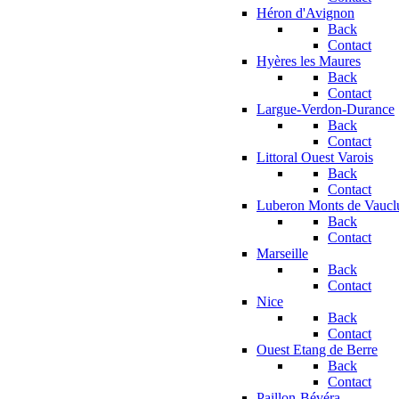
Héron d'Avignon
Back
Contact
Hyères les Maures
Back
Contact
Largue-Verdon-Durance
Back
Contact
Littoral Ouest Varois
Back
Contact
Luberon Monts de Vaucl
Back
Contact
Marseille
Back
Contact
Nice
Back
Contact
Ouest Etang de Berre
Back
Contact
Paillon-Bévéra