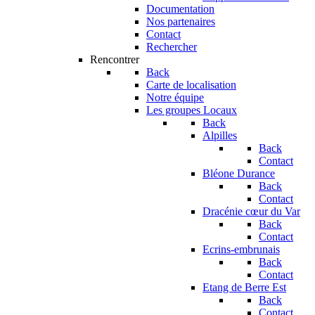
Documentation
Nos partenaires
Contact
Rechercher
Rencontrer
Back
Carte de localisation
Notre équipe
Les groupes Locaux
Back
Alpilles
Back
Contact
Bléone Durance
Back
Contact
Dracénie cœur du Var
Back
Contact
Ecrins-embrunais
Back
Contact
Etang de Berre Est
Back
Contact