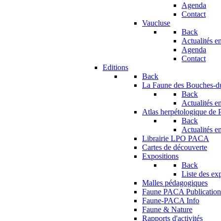
Agenda
Contact
Vaucluse
Back
Actualités en
Agenda
Contact
Editions
Back
La Faune des Bouches-
Back
Actualités en
Atlas herpétologique de
Back
Actualités en
Librairie LPO PACA
Cartes de découverte
Expositions
Back
Liste des ex
Malles pédagogiques
Faune PACA Publication
Faune-PACA Info
Faune & Nature
Rapports d'activités