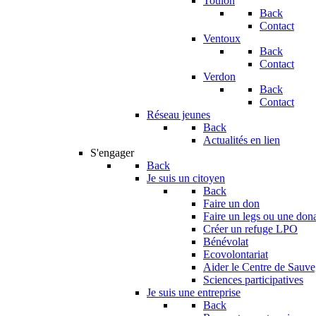
Toulon
Back
Contact
Ventoux
Back
Contact
Verdon
Back
Contact
Réseau jeunes
Back
Actualités en lien
S'engager
Back
Je suis un citoyen
Back
Faire un don
Faire un legs ou une don
Créer un refuge LPO
Bénévolat
Ecovolontariat
Aider le Centre de Sauv
Sciences participatives
Je suis une entreprise
Back