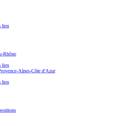
 lien
du-Rhône
 lien
 Provence-Alpes-Côte d'Azur
 lien
positions