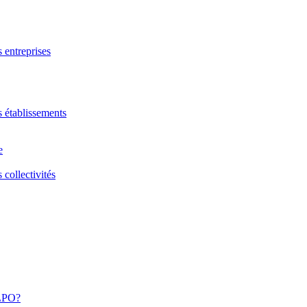
s entreprises
s établissements
e
 collectivités
 LPO?