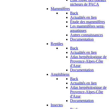
nicheurs de PACA
Mammifères
Back
Actualités en lien
Étude des mammifères
Les mammifères semi-
aquatiques
Autres connaissances
Documentation
Reptiles
Back
Actualités en lien
Atlas herpétologique de
Provence-Alpes-Côte
d'Azur
Documentation
Amphibiens
Back
Actualités en lien
Atlas herpétologique de
Provence-Alpes-Côte
d'Azur
Documentation
Insectes