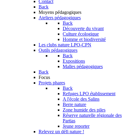
Contact
Back
Moyens pédagogiques
Ateliers pédagogiques
Back
Découverte du vivant
Culture écologique
Homme et biodiversité
Les clubs nature LPO-CPN
Outils pédagogiques
Back
Expositions
Malles pédagogiques
Back
Focus
Projets phares
Back
Refuges LPO établissement
A l'école des Salins
Berre nature
Zone humide des piles
Réserve naturelle régionale des
Partias
Jeune reporter
Relevez un défi nature !