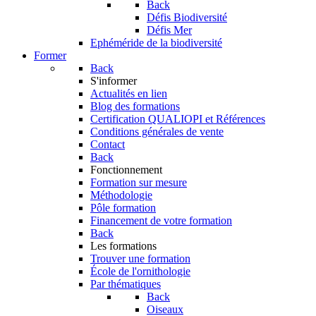
Back
Défis Biodiversité
Défis Mer
Ephéméride de la biodiversité
Former
Back
S'informer
Actualités en lien
Blog des formations
Certification QUALIOPI et Références
Conditions générales de vente
Contact
Back
Fonctionnement
Formation sur mesure
Méthodologie
Pôle formation
Financement de votre formation
Back
Les formations
Trouver une formation
École de l'ornithologie
Par thématiques
Back
Oiseaux