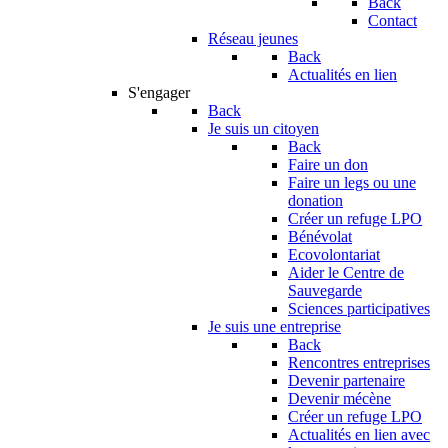
Back
Contact
Réseau jeunes
Back
Actualités en lien
S'engager
Back
Je suis un citoyen
Back
Faire un don
Faire un legs ou une
donation
Créer un refuge LPO
Bénévolat
Ecovolontariat
Aider le Centre de
Sauvegarde
Sciences participatives
Je suis une entreprise
Back
Rencontres entreprises
Devenir partenaire
Devenir mécène
Créer un refuge LPO
Actualités en lien avec