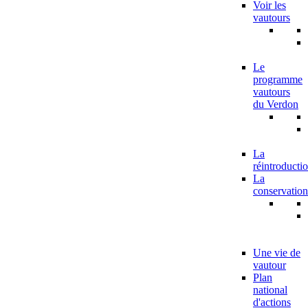
Voir les
vautours
Le
programme
vautours
du Verdon
La
réintroducti
La
conservation
Une vie de
vautour
Plan
national
d'actions