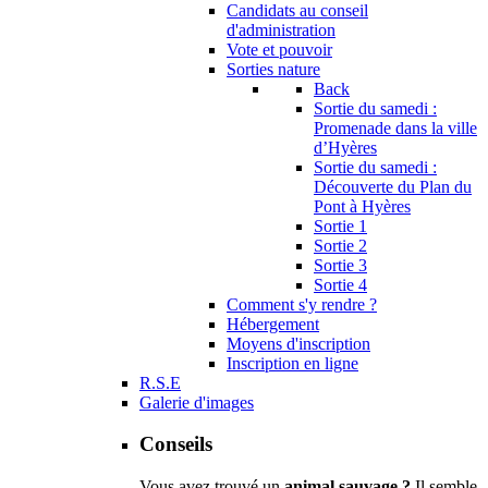
Candidats au conseil
d'administration
Vote et pouvoir
Sorties nature
Back
Sortie du samedi :
Promenade dans la ville
d’Hyères
Sortie du samedi :
Découverte du Plan du
Pont à Hyères
Sortie 1
Sortie 2
Sortie 3
Sortie 4
Comment s'y rendre ?
Hébergement
Moyens d'inscription
Inscription en ligne
R.S.E
Galerie d'images
Conseils
Vous avez trouvé un
animal sauvage ?
Il semble