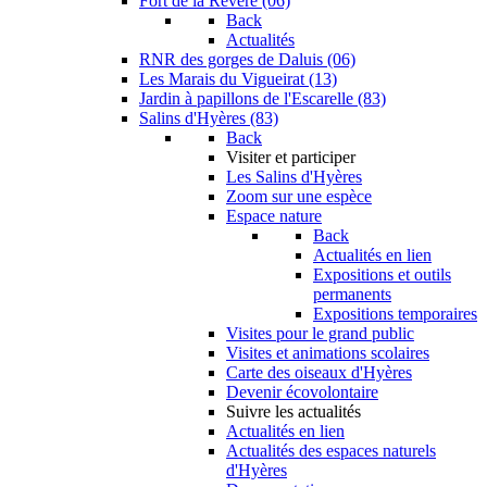
Fort de la Revère (06)
Back
Actualités
RNR des gorges de Daluis (06)
Les Marais du Vigueirat (13)
Jardin à papillons de l'Escarelle (83)
Salins d'Hyères (83)
Back
Visiter et participer
Les Salins d'Hyères
Zoom sur une espèce
Espace nature
Back
Actualités en lien
Expositions et outils
permanents
Expositions temporaires
Visites pour le grand public
Visites et animations scolaires
Carte des oiseaux d'Hyères
Devenir écovolontaire
Suivre les actualités
Actualités en lien
Actualités des espaces naturels
d'Hyères