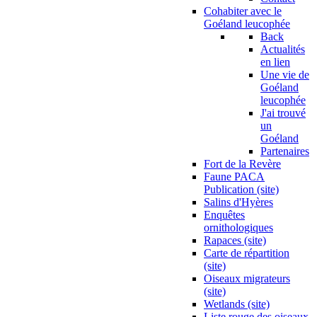
Cohabiter avec le
Goéland leucophée
Back
Actualités
en lien
Une vie de
Goéland
leucophée
J'ai trouvé
un
Goéland
Partenaires
Fort de la Revère
Faune PACA
Publication (site)
Salins d'Hyères
Enquêtes
ornithologiques
Rapaces (site)
Carte de répartition
(site)
Oiseaux migrateurs
(site)
Wetlands (site)
Liste rouge des oiseaux