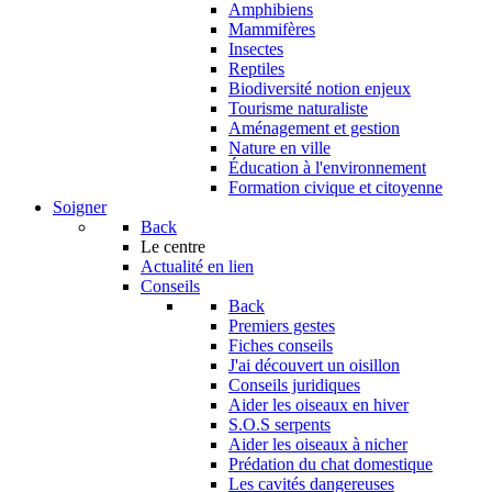
Amphibiens
Mammifères
Insectes
Reptiles
Biodiversité notion enjeux
Tourisme naturaliste
Aménagement et gestion
Nature en ville
Éducation à l'environnement
Formation civique et citoyenne
Soigner
Back
Le centre
Actualité en lien
Conseils
Back
Premiers gestes
Fiches conseils
J'ai découvert un oisillon
Conseils juridiques
Aider les oiseaux en hiver
S.O.S serpents
Aider les oiseaux à nicher
Prédation du chat domestique
Les cavités dangereuses