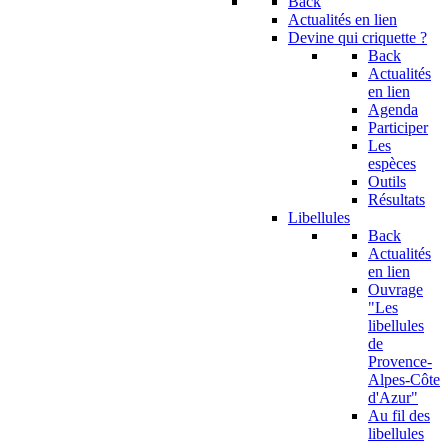
Back
Actualités en lien
Devine qui criquette ?
Back
Actualités
en lien
Agenda
Participer
Les
espèces
Outils
Résultats
Libellules
Back
Actualités
en lien
Ouvrage
"Les
libellules
de
Provence-
Alpes-Côte
d'Azur"
Au fil des
libellules