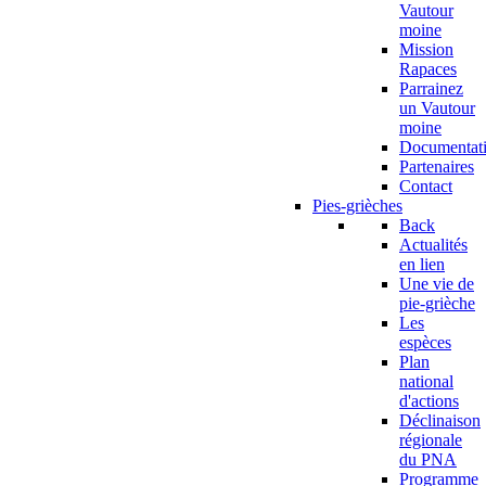
Vautour
moine
Mission
Rapaces
Parrainez
un Vautour
moine
Documentat
Partenaires
Contact
Pies-grièches
Back
Actualités
en lien
Une vie de
pie-grièche
Les
espèces
Plan
national
d'actions
Déclinaison
régionale
du PNA
Programme