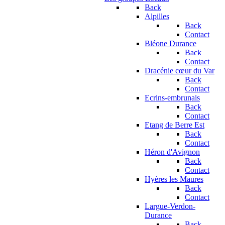
Back
Alpilles
Back
Contact
Bléone Durance
Back
Contact
Dracénie cœur du Var
Back
Contact
Ecrins-embrunais
Back
Contact
Etang de Berre Est
Back
Contact
Héron d'Avignon
Back
Contact
Hyères les Maures
Back
Contact
Largue-Verdon-
Durance
Back