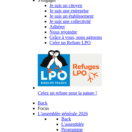
S'engager
Je suis un citoyen
Je suis une entreprise
Je suis un établissement
Je suis une collectivité
Adhérer
Nous rejoindre
Grâce à vous, nous agissons
Créer un Refuge LPO
Créez un refuge pour la nature !
Back
Focus
L'assemblée générale 2026
Back
L'assemblée
Programme