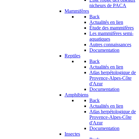
nicheurs de PACA
Mammifères
Back
Actualités en lien
Étude des mammifères
Les mammifères semi-
aquatiques
Autres connaissances
Documentation
Reptiles
Back
Actualités en lien
Atlas herpétologique de
Provence-Alpes-Côte
d'Azur
Documentation
Amphibiens
Back
Actualités en lien
Atlas herpétologique de
Provence-Alpes-Côte
d'Azur
Documentation
Insectes