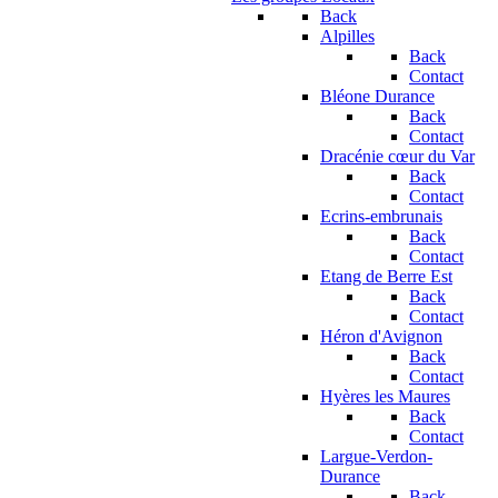
Back
Alpilles
Back
Contact
Bléone Durance
Back
Contact
Dracénie cœur du Var
Back
Contact
Ecrins-embrunais
Back
Contact
Etang de Berre Est
Back
Contact
Héron d'Avignon
Back
Contact
Hyères les Maures
Back
Contact
Largue-Verdon-
Durance
Back