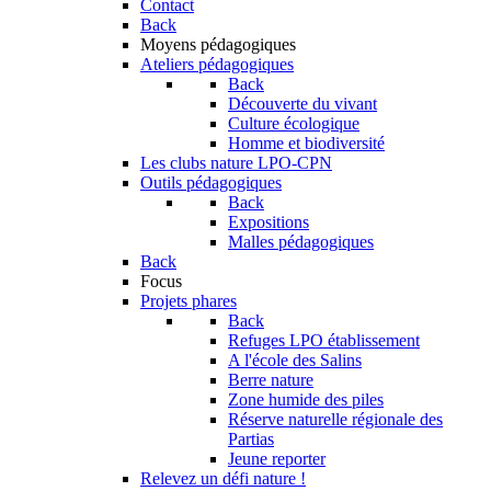
Contact
Back
Moyens pédagogiques
Ateliers pédagogiques
Back
Découverte du vivant
Culture écologique
Homme et biodiversité
Les clubs nature LPO-CPN
Outils pédagogiques
Back
Expositions
Malles pédagogiques
Back
Focus
Projets phares
Back
Refuges LPO établissement
A l'école des Salins
Berre nature
Zone humide des piles
Réserve naturelle régionale des
Partias
Jeune reporter
Relevez un défi nature !