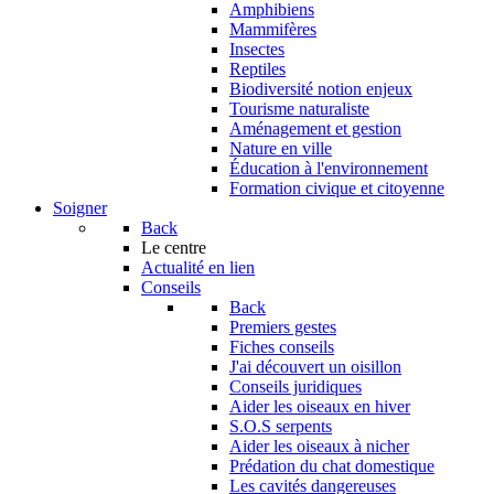
Amphibiens
Mammifères
Insectes
Reptiles
Biodiversité notion enjeux
Tourisme naturaliste
Aménagement et gestion
Nature en ville
Éducation à l'environnement
Formation civique et citoyenne
Soigner
Back
Le centre
Actualité en lien
Conseils
Back
Premiers gestes
Fiches conseils
J'ai découvert un oisillon
Conseils juridiques
Aider les oiseaux en hiver
S.O.S serpents
Aider les oiseaux à nicher
Prédation du chat domestique
Les cavités dangereuses