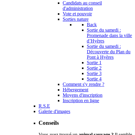
Candidats au conseil
d'administration
Vote et pouvoir
Sorties nature
Back
Sortie du samedi :
Promenade dans la ville
d’Hyères
Sortie du samedi :
Découverte du Plan du
Pont à Hyères
Sortie 1
Sortie 2
Sortie 3
Sortie 4
Comment s'y rendre ?
Hébergement
Moyens d'inscription
Inscription en ligne
R.S.E
Galerie d'images
Conseils
Vous avez trouvé un
animal sauvage ?
Il semble