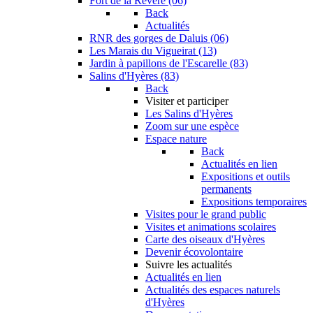
Fort de la Revère (06)
Back
Actualités
RNR des gorges de Daluis (06)
Les Marais du Vigueirat (13)
Jardin à papillons de l'Escarelle (83)
Salins d'Hyères (83)
Back
Visiter et participer
Les Salins d'Hyères
Zoom sur une espèce
Espace nature
Back
Actualités en lien
Expositions et outils
permanents
Expositions temporaires
Visites pour le grand public
Visites et animations scolaires
Carte des oiseaux d'Hyères
Devenir écovolontaire
Suivre les actualités
Actualités en lien
Actualités des espaces naturels
d'Hyères