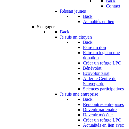
Back
Contact
Réseau jeunes
Back
Actualités en lien
S'engager
Back
Je suis un citoyen
Back
Faire un don
Faire un legs ou une
donation
Créer un refuge LPO
Bénévolat
Ecovolontariat
Aider le Centre de
Sauvegarde
Sciences participatives
Je suis une entreprise
Back
Rencontres entreprises
Devenir partenaire
Devenir mécène
Créer un refuge LPO
Actualités en lien avec