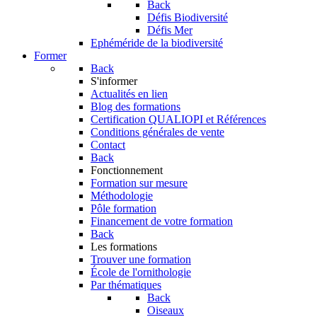
Back
Défis Biodiversité
Défis Mer
Ephéméride de la biodiversité
Former
Back
S'informer
Actualités en lien
Blog des formations
Certification QUALIOPI et Références
Conditions générales de vente
Contact
Back
Fonctionnement
Formation sur mesure
Méthodologie
Pôle formation
Financement de votre formation
Back
Les formations
Trouver une formation
École de l'ornithologie
Par thématiques
Back
Oiseaux