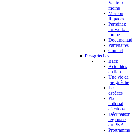
Vautour
moine
Mission
Rapaces
Parrainez
un Vautour
moine
Documentat
Partenaires
Contact
Pies-grièches
Back
Actualités
en lien
Une vie de
pie-grièche
Les
espèces
Plan
national
d'actions
Déclinaison
régionale
du PNA
Programme