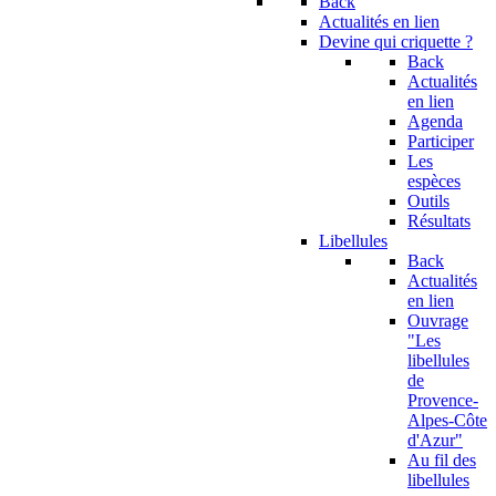
Back
Actualités en lien
Devine qui criquette ?
Back
Actualités
en lien
Agenda
Participer
Les
espèces
Outils
Résultats
Libellules
Back
Actualités
en lien
Ouvrage
"Les
libellules
de
Provence-
Alpes-Côte
d'Azur"
Au fil des
libellules