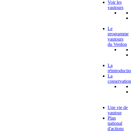
Voir les
vautours
Le
programme
vautours
du Verdon
La
réintroducti
La
conservation
Une vie de
vautour
Plan
national
d'actions