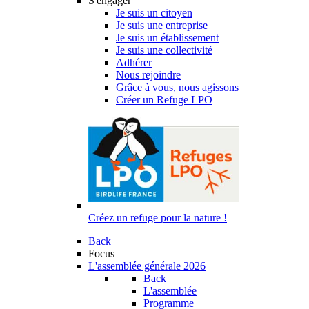
S'engager
Je suis un citoyen
Je suis une entreprise
Je suis un établissement
Je suis une collectivité
Adhérer
Nous rejoindre
Grâce à vous, nous agissons
Créer un Refuge LPO
Créez un refuge pour la nature !
Back
Focus
L'assemblée générale 2026
Back
L'assemblée
Programme