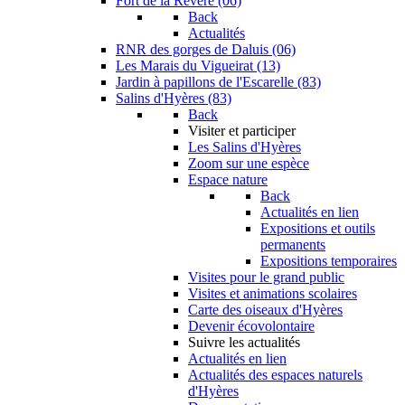
Fort de la Revère (06)
Back
Actualités
RNR des gorges de Daluis (06)
Les Marais du Vigueirat (13)
Jardin à papillons de l'Escarelle (83)
Salins d'Hyères (83)
Back
Visiter et participer
Les Salins d'Hyères
Zoom sur une espèce
Espace nature
Back
Actualités en lien
Expositions et outils
permanents
Expositions temporaires
Visites pour le grand public
Visites et animations scolaires
Carte des oiseaux d'Hyères
Devenir écovolontaire
Suivre les actualités
Actualités en lien
Actualités des espaces naturels
d'Hyères