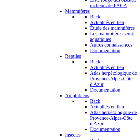
nicheurs de PACA
Mammifères
Back
Actualités en lien
Étude des mammifères
Les mammifères semi-
aquatiques
Autres connaissances
Documentation
Reptiles
Back
Actualités en lien
Atlas herpétologique de
Provence-Alpes-Côte
d'Azur
Documentation
Amphibiens
Back
Actualités en lien
Atlas herpétologique de
Provence-Alpes-Côte
d'Azur
Documentation
Insectes