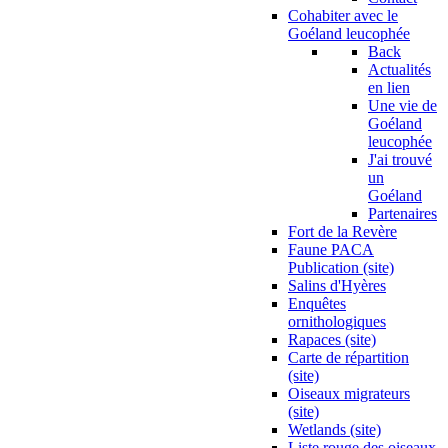
Cohabiter avec le
Goéland leucophée
Back
Actualités
en lien
Une vie de
Goéland
leucophée
J'ai trouvé
un
Goéland
Partenaires
Fort de la Revère
Faune PACA
Publication (site)
Salins d'Hyères
Enquêtes
ornithologiques
Rapaces (site)
Carte de répartition
(site)
Oiseaux migrateurs
(site)
Wetlands (site)
Liste rouge des oiseaux