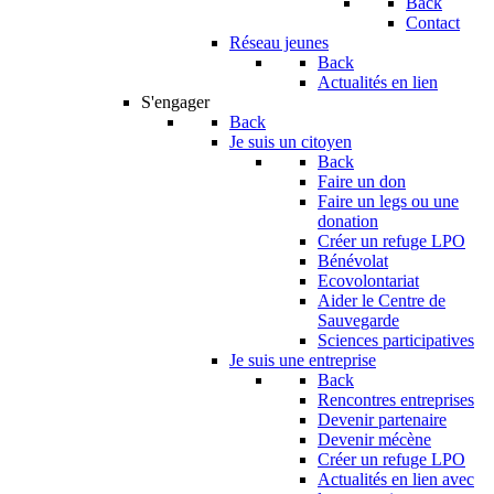
Back
Contact
Réseau jeunes
Back
Actualités en lien
S'engager
Back
Je suis un citoyen
Back
Faire un don
Faire un legs ou une
donation
Créer un refuge LPO
Bénévolat
Ecovolontariat
Aider le Centre de
Sauvegarde
Sciences participatives
Je suis une entreprise
Back
Rencontres entreprises
Devenir partenaire
Devenir mécène
Créer un refuge LPO
Actualités en lien avec