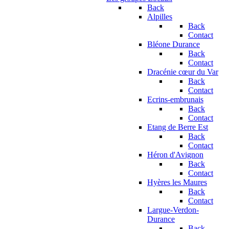
Back
Alpilles
Back
Contact
Bléone Durance
Back
Contact
Dracénie cœur du Var
Back
Contact
Ecrins-embrunais
Back
Contact
Etang de Berre Est
Back
Contact
Héron d'Avignon
Back
Contact
Hyères les Maures
Back
Contact
Largue-Verdon-
Durance
Back