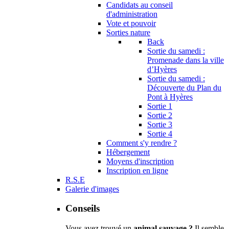
Candidats au conseil
d'administration
Vote et pouvoir
Sorties nature
Back
Sortie du samedi :
Promenade dans la ville
d’Hyères
Sortie du samedi :
Découverte du Plan du
Pont à Hyères
Sortie 1
Sortie 2
Sortie 3
Sortie 4
Comment s'y rendre ?
Hébergement
Moyens d'inscription
Inscription en ligne
R.S.E
Galerie d'images
Conseils
Vous avez trouvé un
animal sauvage ?
Il semble