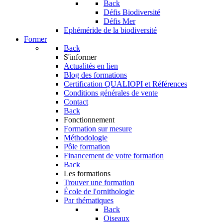
Back
Défis Biodiversité
Défis Mer
Ephéméride de la biodiversité
Former
Back
S'informer
Actualités en lien
Blog des formations
Certification QUALIOPI et Références
Conditions générales de vente
Contact
Back
Fonctionnement
Formation sur mesure
Méthodologie
Pôle formation
Financement de votre formation
Back
Les formations
Trouver une formation
École de l'ornithologie
Par thématiques
Back
Oiseaux