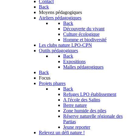
Contact
Back
Moyens pédagogiques
Ateliers pédagogiques
Back
Découverte du vivant
Culture écologique
Homme et biodiversité
Les clubs nature LPO-CPN
Outils pédagogiques
Back
Expositions
Malles pédagogiques
Back
Focus
Projets phares
Back
Refuges LPO établissement
A l'école des Salins
Berre nature
Zone humide des piles
Réserve naturelle régionale des
Partias
Jeune reporter
Relevez un défi nature !