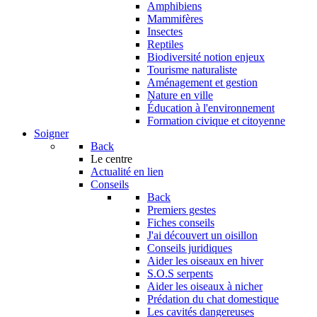
Amphibiens
Mammifères
Insectes
Reptiles
Biodiversité notion enjeux
Tourisme naturaliste
Aménagement et gestion
Nature en ville
Éducation à l'environnement
Formation civique et citoyenne
Soigner
Back
Le centre
Actualité en lien
Conseils
Back
Premiers gestes
Fiches conseils
J'ai découvert un oisillon
Conseils juridiques
Aider les oiseaux en hiver
S.O.S serpents
Aider les oiseaux à nicher
Prédation du chat domestique
Les cavités dangereuses