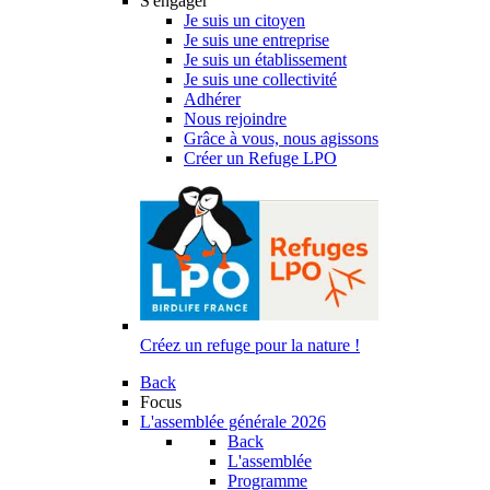
S'engager
Je suis un citoyen
Je suis une entreprise
Je suis un établissement
Je suis une collectivité
Adhérer
Nous rejoindre
Grâce à vous, nous agissons
Créer un Refuge LPO
Créez un refuge pour la nature !
Back
Focus
L'assemblée générale 2026
Back
L'assemblée
Programme