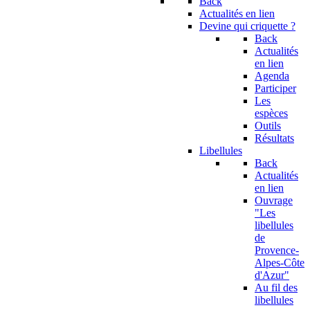
Back
Actualités en lien
Devine qui criquette ?
Back
Actualités
en lien
Agenda
Participer
Les
espèces
Outils
Résultats
Libellules
Back
Actualités
en lien
Ouvrage
"Les
libellules
de
Provence-
Alpes-Côte
d'Azur"
Au fil des
libellules