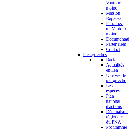
Vautour
moine
Mission
Rapaces
Parrainez
un Vautour
moine
Documentat
Partenaires
Contact
Pies-grièches
Back
Actualités
en lien
Une vie de
pie-grièche
Les
espèces
Plan
national
d'actions
Déclinaison
régionale
du PNA
Programme