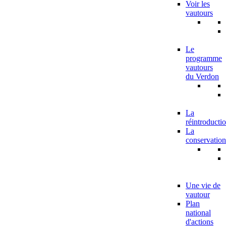
Voir les
vautours
Le
programme
vautours
du Verdon
La
réintroducti
La
conservation
Une vie de
vautour
Plan
national
d'actions