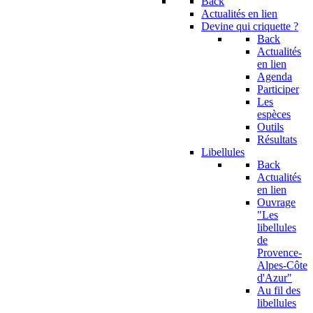
Back
Actualités en lien
Devine qui criquette ?
Back
Actualités
en lien
Agenda
Participer
Les
espèces
Outils
Résultats
Libellules
Back
Actualités
en lien
Ouvrage
"Les
libellules
de
Provence-
Alpes-Côte
d'Azur"
Au fil des
libellules