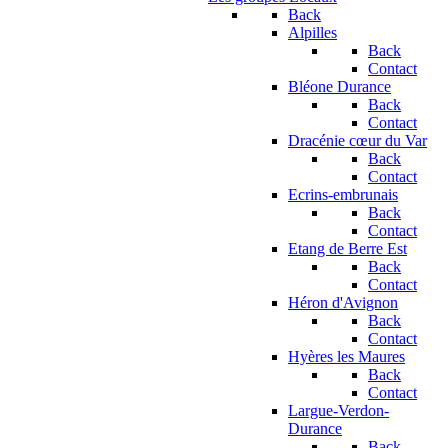
Back
Alpilles
Back
Contact
Bléone Durance
Back
Contact
Dracénie cœur du Var
Back
Contact
Ecrins-embrunais
Back
Contact
Etang de Berre Est
Back
Contact
Héron d'Avignon
Back
Contact
Hyères les Maures
Back
Contact
Largue-Verdon-
Durance
Back