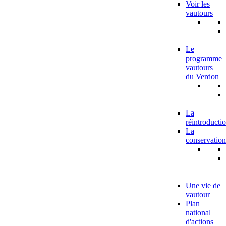
Voir les
vautours
Le
programme
vautours
du Verdon
La
réintroducti
La
conservation
Une vie de
vautour
Plan
national
d'actions