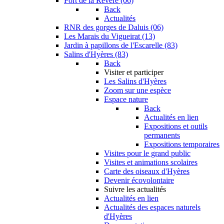
Fort de la Revère (06)
Back
Actualités
RNR des gorges de Daluis (06)
Les Marais du Vigueirat (13)
Jardin à papillons de l'Escarelle (83)
Salins d'Hyères (83)
Back
Visiter et participer
Les Salins d'Hyères
Zoom sur une espèce
Espace nature
Back
Actualités en lien
Expositions et outils
permanents
Expositions temporaires
Visites pour le grand public
Visites et animations scolaires
Carte des oiseaux d'Hyères
Devenir écovolontaire
Suivre les actualités
Actualités en lien
Actualités des espaces naturels
d'Hyères