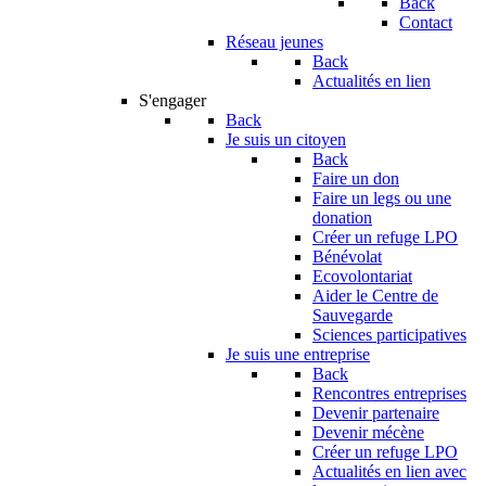
Back
Contact
Réseau jeunes
Back
Actualités en lien
S'engager
Back
Je suis un citoyen
Back
Faire un don
Faire un legs ou une
donation
Créer un refuge LPO
Bénévolat
Ecovolontariat
Aider le Centre de
Sauvegarde
Sciences participatives
Je suis une entreprise
Back
Rencontres entreprises
Devenir partenaire
Devenir mécène
Créer un refuge LPO
Actualités en lien avec