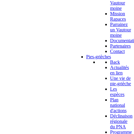
Vautour
moine
Mission
Rapaces
Parrainez
un Vautour
moine
Documentat
Partenaires
Contact
Pies-grièches
Back
Actualités
en lien
Une vie de
pie-grièche
Les
espèces
Plan
national
d'actions
Déclinaison
régionale
du PNA
Programme