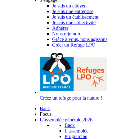
S'engager
Je suis un citoyen
Je suis une entreprise
Je suis un établissement
Je suis une collectivité
Adhérer
Nous rejoindre
Grâce à vous, nous agissons
Créer un Refuge LPO
Créez un refuge pour la nature !
Back
Focus
L'assemblée générale 2026
Back
L'assemblée
Programme