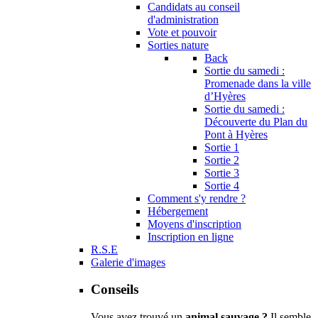
Candidats au conseil
d'administration
Vote et pouvoir
Sorties nature
Back
Sortie du samedi :
Promenade dans la ville
d’Hyères
Sortie du samedi :
Découverte du Plan du
Pont à Hyères
Sortie 1
Sortie 2
Sortie 3
Sortie 4
Comment s'y rendre ?
Hébergement
Moyens d'inscription
Inscription en ligne
R.S.E
Galerie d'images
Conseils
Vous avez trouvé un
animal sauvage ?
Il semble