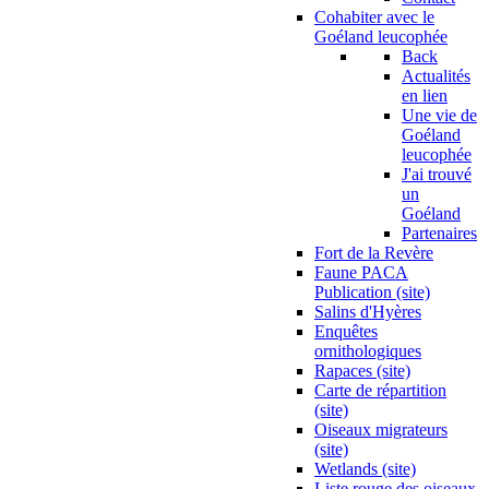
Cohabiter avec le
Goéland leucophée
Back
Actualités
en lien
Une vie de
Goéland
leucophée
J'ai trouvé
un
Goéland
Partenaires
Fort de la Revère
Faune PACA
Publication (site)
Salins d'Hyères
Enquêtes
ornithologiques
Rapaces (site)
Carte de répartition
(site)
Oiseaux migrateurs
(site)
Wetlands (site)
Liste rouge des oiseaux