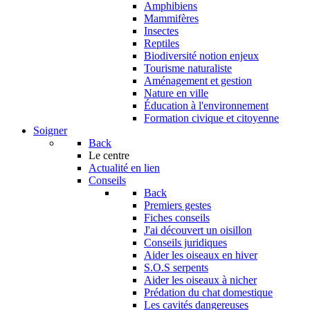
Amphibiens
Mammifères
Insectes
Reptiles
Biodiversité notion enjeux
Tourisme naturaliste
Aménagement et gestion
Nature en ville
Éducation à l'environnement
Formation civique et citoyenne
Soigner
Back
Le centre
Actualité en lien
Conseils
Back
Premiers gestes
Fiches conseils
J'ai découvert un oisillon
Conseils juridiques
Aider les oiseaux en hiver
S.O.S serpents
Aider les oiseaux à nicher
Prédation du chat domestique
Les cavités dangereuses