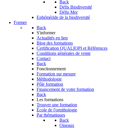
Back
Défis Biodiversité
Défis Mer
Ephéméride de la biodiversité
Former
Back
S'informer
Actualités en lien
Blog des formations
Certification QUALIOPI et Références
Conditions générales de vente
Contact
Back
Fonctionnement
Formation sur mesure
Méthodologie
Pôle formation
Financement de votre formation
Back
Les formations
Trouver une formation
École de l'ornithologie
Par thématiques
Back
Oiseaux