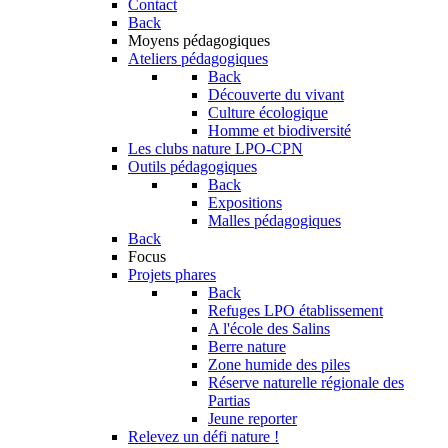
Contact
Back
Moyens pédagogiques
Ateliers pédagogiques
Back
Découverte du vivant
Culture écologique
Homme et biodiversité
Les clubs nature LPO-CPN
Outils pédagogiques
Back
Expositions
Malles pédagogiques
Back
Focus
Projets phares
Back
Refuges LPO établissement
A l'école des Salins
Berre nature
Zone humide des piles
Réserve naturelle régionale des
Partias
Jeune reporter
Relevez un défi nature !