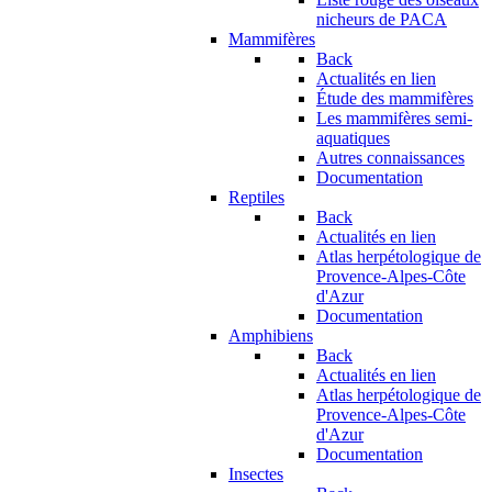
nicheurs de PACA
Mammifères
Back
Actualités en lien
Étude des mammifères
Les mammifères semi-
aquatiques
Autres connaissances
Documentation
Reptiles
Back
Actualités en lien
Atlas herpétologique de
Provence-Alpes-Côte
d'Azur
Documentation
Amphibiens
Back
Actualités en lien
Atlas herpétologique de
Provence-Alpes-Côte
d'Azur
Documentation
Insectes