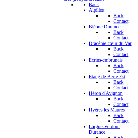
Back
Alpilles
Back
Contact
Bléone Durance
Back
Contact
Dracénie cœur du Var
Back
Contact
Ecrins-embrunais
Back
Contact
Etang de Berre Est
Back
Contact
Héron d'Avignon
Back
Contact
Hyères les Maures
Back
Contact
Largue-Verdon-
Durance
Back