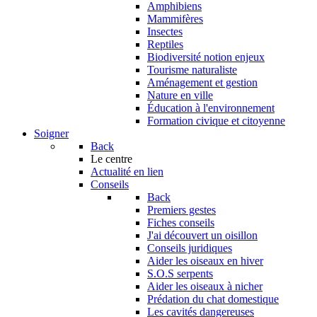
Amphibiens
Mammifères
Insectes
Reptiles
Biodiversité notion enjeux
Tourisme naturaliste
Aménagement et gestion
Nature en ville
Éducation à l'environnement
Formation civique et citoyenne
Soigner
Back
Le centre
Actualité en lien
Conseils
Back
Premiers gestes
Fiches conseils
J'ai découvert un oisillon
Conseils juridiques
Aider les oiseaux en hiver
S.O.S serpents
Aider les oiseaux à nicher
Prédation du chat domestique
Les cavités dangereuses