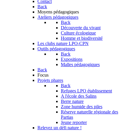
Contact
Back
Moyens pédagogiques
Ateliers pédagogiques
Back
Découverte du vivant
Culture écologique
Homme et biodiversité
Les clubs nature LPO-CPN
Outils pédagogiques
Back
Expositions
Malles pédagogiques
Back
Focus
Projets phares
Back
Refuges LPO établissement
A l'école des Salins
Berre nature
Zone humide des piles
Réserve naturelle régionale des
Partias
Jeune reporter
Relevez un défi nature !