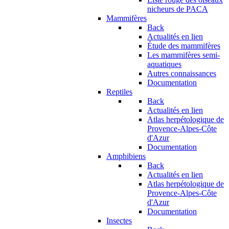
nicheurs de PACA
Mammifères
Back
Actualités en lien
Étude des mammifères
Les mammifères semi-
aquatiques
Autres connaissances
Documentation
Reptiles
Back
Actualités en lien
Atlas herpétologique de
Provence-Alpes-Côte
d'Azur
Documentation
Amphibiens
Back
Actualités en lien
Atlas herpétologique de
Provence-Alpes-Côte
d'Azur
Documentation
Insectes