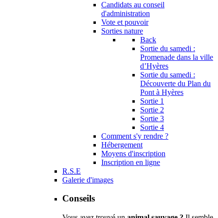
Candidats au conseil
d'administration
Vote et pouvoir
Sorties nature
Back
Sortie du samedi :
Promenade dans la ville
d’Hyères
Sortie du samedi :
Découverte du Plan du
Pont à Hyères
Sortie 1
Sortie 2
Sortie 3
Sortie 4
Comment s'y rendre ?
Hébergement
Moyens d'inscription
Inscription en ligne
R.S.E
Galerie d'images
Conseils
Vous avez trouvé un
animal sauvage ?
Il semble