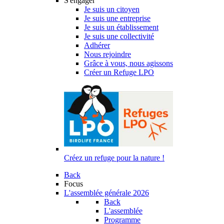
S'engager
Je suis un citoyen
Je suis une entreprise
Je suis un établissement
Je suis une collectivité
Adhérer
Nous rejoindre
Grâce à vous, nous agissons
Créer un Refuge LPO
Créez un refuge pour la nature !
Back
Focus
L'assemblée générale 2026
Back
L'assemblée
Programme