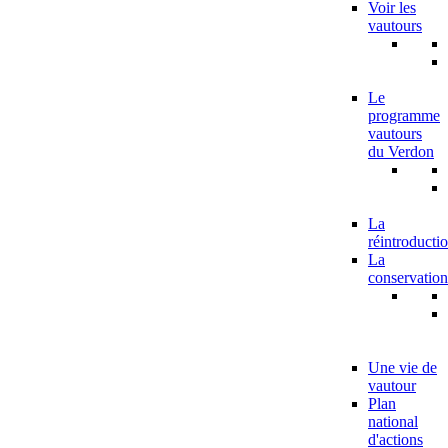
Voir les
vautours
Le
programme
vautours
du Verdon
La
réintroducti
La
conservation
Une vie de
vautour
Plan
national
d'actions