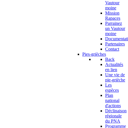
Vautour
moine
Mission
Rapaces
Parrainez
un Vautour
moine
Documentat
Partenaires
Contact
Pies-grièches
Back
Actualités
en lien
Une vie de
pie-grièche
Les
espèces
Plan
national
d'actions
Déclinaison
régionale
du PNA
Programme