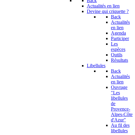
Back
Actualités en lien
Devine qui criquette ?
Back
Actualités
en lien
Agenda
Participer
Les
espèces
Outils
Résultats
Libellules
Back
Actualités
en lien
Ouvrage
"Les
libellules
de
Provence-
Alpes-Côte
d'Azur"
Au fil des
libellules