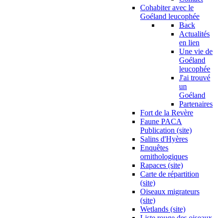
Cohabiter avec le
Goéland leucophée
Back
Actualités
en lien
Une vie de
Goéland
leucophée
J'ai trouvé
un
Goéland
Partenaires
Fort de la Revère
Faune PACA
Publication (site)
Salins d'Hyères
Enquêtes
ornithologiques
Rapaces (site)
Carte de répartition
(site)
Oiseaux migrateurs
(site)
Wetlands (site)
Liste rouge des oiseaux