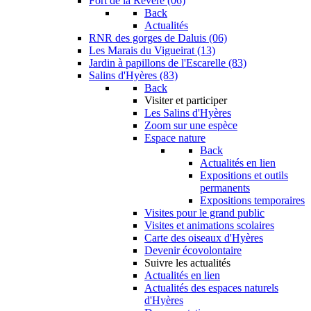
Fort de la Revère (06)
Back
Actualités
RNR des gorges de Daluis (06)
Les Marais du Vigueirat (13)
Jardin à papillons de l'Escarelle (83)
Salins d'Hyères (83)
Back
Visiter et participer
Les Salins d'Hyères
Zoom sur une espèce
Espace nature
Back
Actualités en lien
Expositions et outils
permanents
Expositions temporaires
Visites pour le grand public
Visites et animations scolaires
Carte des oiseaux d'Hyères
Devenir écovolontaire
Suivre les actualités
Actualités en lien
Actualités des espaces naturels
d'Hyères