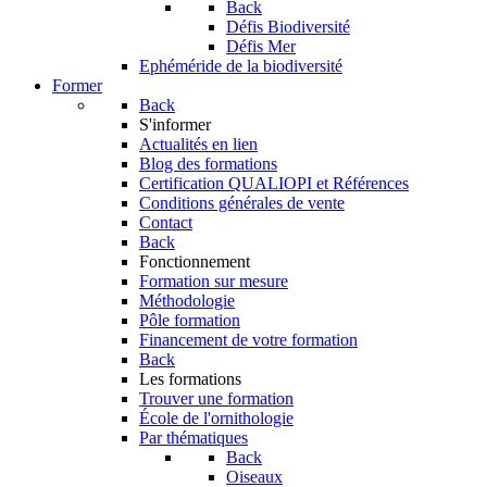
Back
Défis Biodiversité
Défis Mer
Ephéméride de la biodiversité
Former
Back
S'informer
Actualités en lien
Blog des formations
Certification QUALIOPI et Références
Conditions générales de vente
Contact
Back
Fonctionnement
Formation sur mesure
Méthodologie
Pôle formation
Financement de votre formation
Back
Les formations
Trouver une formation
École de l'ornithologie
Par thématiques
Back
Oiseaux