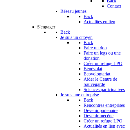
Back
Contact
Réseau jeunes
Back
Actualités en lien
S'engager
Back
Je suis un citoyen
Back
Faire un don
Faire un legs ou une
donation
Créer un refuge LPO
Bénévolat
Ecovolontariat
Aider le Centre de
Sauvegarde
Sciences participatives
Je suis une entreprise
Back
Rencontres entreprises
Devenir partenaire
Devenir mécène
Créer un refuge LPO
Actualités en lien avec