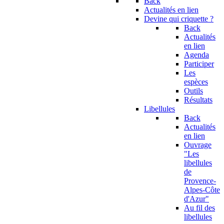
Back
Actualités en lien
Devine qui criquette ?
Back
Actualités
en lien
Agenda
Participer
Les
espèces
Outils
Résultats
Libellules
Back
Actualités
en lien
Ouvrage
"Les
libellules
de
Provence-
Alpes-Côte
d'Azur"
Au fil des
libellules