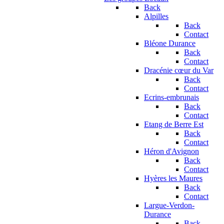
Back
Alpilles
Back
Contact
Bléone Durance
Back
Contact
Dracénie cœur du Var
Back
Contact
Ecrins-embrunais
Back
Contact
Etang de Berre Est
Back
Contact
Héron d'Avignon
Back
Contact
Hyères les Maures
Back
Contact
Largue-Verdon-
Durance
Back