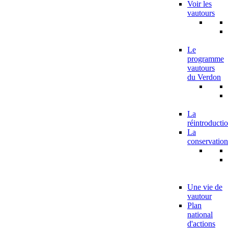
Voir les
vautours
Le
programme
vautours
du Verdon
La
réintroducti
La
conservation
Une vie de
vautour
Plan
national
d'actions