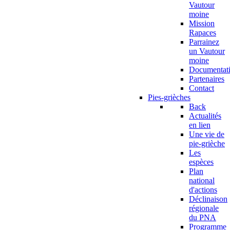
Vautour
moine
Mission
Rapaces
Parrainez
un Vautour
moine
Documentat
Partenaires
Contact
Pies-grièches
Back
Actualités
en lien
Une vie de
pie-grièche
Les
espèces
Plan
national
d'actions
Déclinaison
régionale
du PNA
Programme