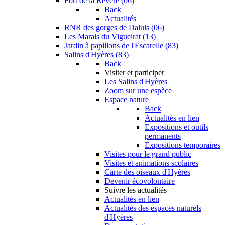
Fort de la Revère (06)
Back
Actualités
RNR des gorges de Daluis (06)
Les Marais du Vigueirat (13)
Jardin à papillons de l'Escarelle (83)
Salins d'Hyères (83)
Back
Visiter et participer
Les Salins d'Hyères
Zoom sur une espèce
Espace nature
Back
Actualités en lien
Expositions et outils
permanents
Expositions temporaires
Visites pour le grand public
Visites et animations scolaires
Carte des oiseaux d'Hyères
Devenir écovolontaire
Suivre les actualités
Actualités en lien
Actualités des espaces naturels
d'Hyères