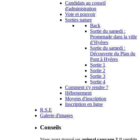
Candidats au conseil
d'administration
Vote et pouvoir
Sorties nature
Back
Sortie du samedi :
Promenade dans la ville
d’Hyères
Sortie du samedi :
Découverte du Plan du
Pont à Hyères
Sortie 1
Sortie 2
Sortie 3
Sortie 4
Comment s'y rendre ?
Hébergement
Moyens d'inscription
Inscription en ligne
R.S.E
Galerie d'images
Conseils
Vous avez trouvé un
animal sauvage ?
Il semble