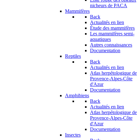
nicheurs de PACA
Mammifères
Back
Actualités en lien
Étude des mammifères
Les mammifères semi-
aquatiques
Autres connaissances
Documentation
Reptiles
Back
Actualités en lien
Atlas herpétologique de
Provence-Alpes-Côte
d'Azur
Documentation
Amphibiens
Back
Actualités en lien
Atlas herpétologique de
Provence-Alpes-Côte
d'Azur
Documentation
Insectes