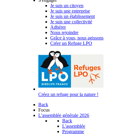
S'engager
Je suis un citoyen
Je suis une entreprise
Je suis un établissement
Je suis une collectivité
Adhérer
Nous rejoindre
Grâce à vous, nous agissons
Créer un Refuge LPO
Créez un refuge pour la nature !
Back
Focus
L'assemblée générale 2026
Back
L'assemblée
Programme