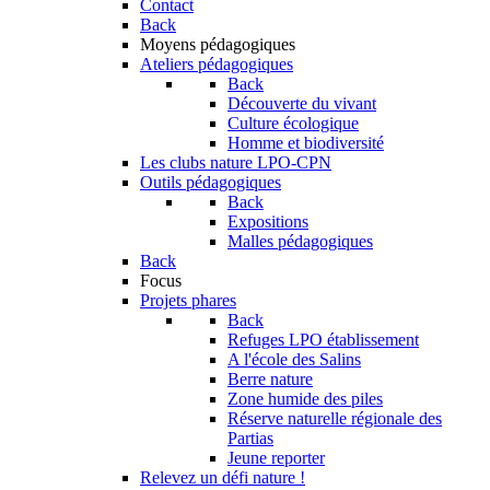
Contact
Back
Moyens pédagogiques
Ateliers pédagogiques
Back
Découverte du vivant
Culture écologique
Homme et biodiversité
Les clubs nature LPO-CPN
Outils pédagogiques
Back
Expositions
Malles pédagogiques
Back
Focus
Projets phares
Back
Refuges LPO établissement
A l'école des Salins
Berre nature
Zone humide des piles
Réserve naturelle régionale des
Partias
Jeune reporter
Relevez un défi nature !