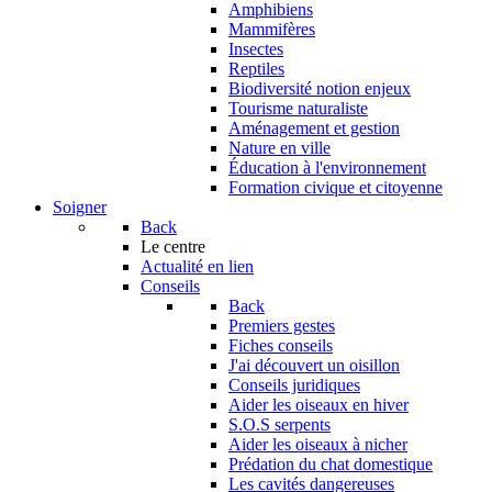
Amphibiens
Mammifères
Insectes
Reptiles
Biodiversité notion enjeux
Tourisme naturaliste
Aménagement et gestion
Nature en ville
Éducation à l'environnement
Formation civique et citoyenne
Soigner
Back
Le centre
Actualité en lien
Conseils
Back
Premiers gestes
Fiches conseils
J'ai découvert un oisillon
Conseils juridiques
Aider les oiseaux en hiver
S.O.S serpents
Aider les oiseaux à nicher
Prédation du chat domestique
Les cavités dangereuses