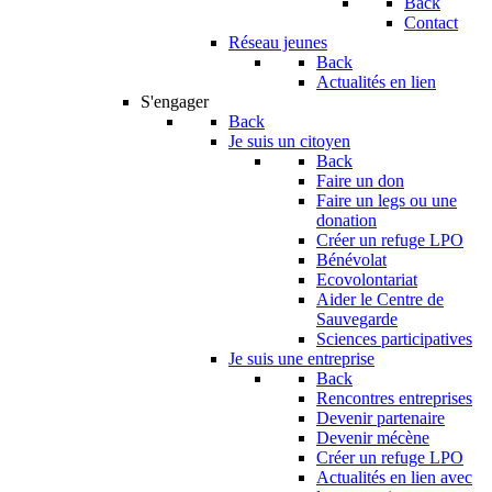
Back
Contact
Réseau jeunes
Back
Actualités en lien
S'engager
Back
Je suis un citoyen
Back
Faire un don
Faire un legs ou une
donation
Créer un refuge LPO
Bénévolat
Ecovolontariat
Aider le Centre de
Sauvegarde
Sciences participatives
Je suis une entreprise
Back
Rencontres entreprises
Devenir partenaire
Devenir mécène
Créer un refuge LPO
Actualités en lien avec