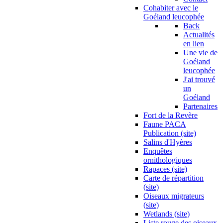
Cohabiter avec le
Goéland leucophée
Back
Actualités
en lien
Une vie de
Goéland
leucophée
J'ai trouvé
un
Goéland
Partenaires
Fort de la Revère
Faune PACA
Publication (site)
Salins d'Hyères
Enquêtes
ornithologiques
Rapaces (site)
Carte de répartition
(site)
Oiseaux migrateurs
(site)
Wetlands (site)
Liste rouge des oiseaux