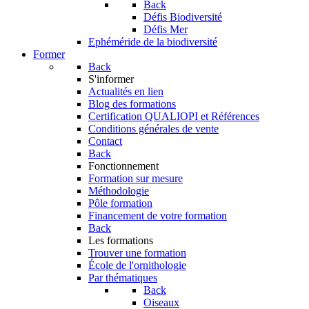
Back
Défis Biodiversité
Défis Mer
Ephéméride de la biodiversité
Former
Back
S'informer
Actualités en lien
Blog des formations
Certification QUALIOPI et Références
Conditions générales de vente
Contact
Back
Fonctionnement
Formation sur mesure
Méthodologie
Pôle formation
Financement de votre formation
Back
Les formations
Trouver une formation
École de l'ornithologie
Par thématiques
Back
Oiseaux