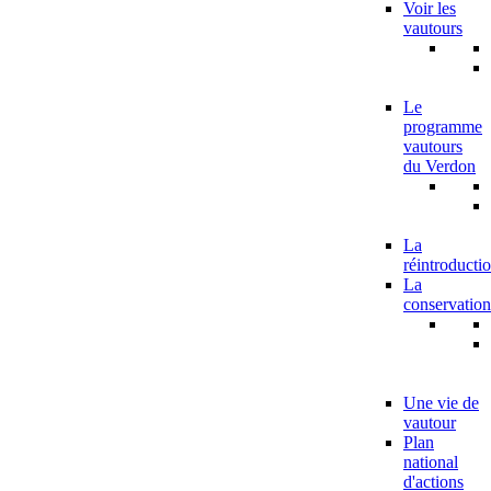
Voir les
vautours
Le
programme
vautours
du Verdon
La
réintroducti
La
conservation
Une vie de
vautour
Plan
national
d'actions