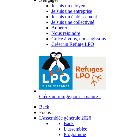
S'engager
Je suis un citoyen
Je suis une entreprise
Je suis un établissement
Je suis une collectivité
Adhérer
Nous rejoindre
Grâce à vous, nous agissons
Créer un Refuge LPO
Créez un refuge pour la nature !
Back
Focus
L'assemblée générale 2026
Back
L'assemblée
Programme