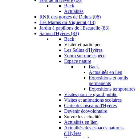
Fort de la Revère (06)
Back
Actualités
RNR des gorges de Daluis (06)
Les Marais du Vigueirat (13)
Jardin à papillons de l'Escarelle (83)
Salins d'Hyères (83)
Back
Visiter et participer
Les Salins d'Hyères
Zoom sur une espèce
Espace nature
Back
Actualités en lien
Expositions et outils
permanents
Expositions temporaires
Visites pour le grand public
Visites et animations scolaires
Carte des oiseaux d'Hyères
Devenir écovolontaire
Suivre les actualités
Actualités en lien
Actualités des espaces naturels
d'Hyères