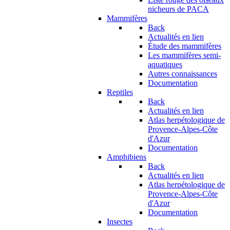
nicheurs de PACA
Mammifères
Back
Actualités en lien
Étude des mammifères
Les mammifères semi-
aquatiques
Autres connaissances
Documentation
Reptiles
Back
Actualités en lien
Atlas herpétologique de
Provence-Alpes-Côte
d'Azur
Documentation
Amphibiens
Back
Actualités en lien
Atlas herpétologique de
Provence-Alpes-Côte
d'Azur
Documentation
Insectes