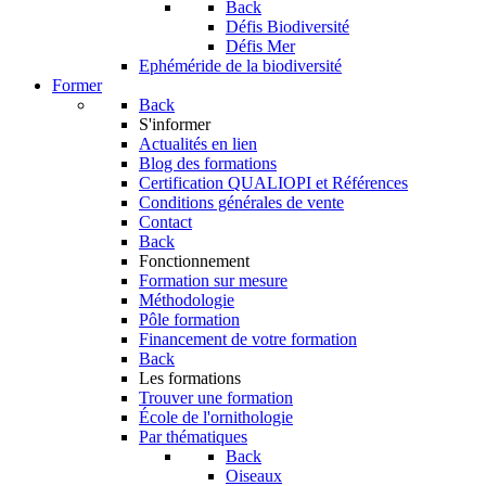
Back
Défis Biodiversité
Défis Mer
Ephéméride de la biodiversité
Former
Back
S'informer
Actualités en lien
Blog des formations
Certification QUALIOPI et Références
Conditions générales de vente
Contact
Back
Fonctionnement
Formation sur mesure
Méthodologie
Pôle formation
Financement de votre formation
Back
Les formations
Trouver une formation
École de l'ornithologie
Par thématiques
Back
Oiseaux