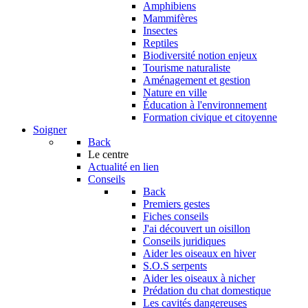
Amphibiens
Mammifères
Insectes
Reptiles
Biodiversité notion enjeux
Tourisme naturaliste
Aménagement et gestion
Nature en ville
Éducation à l'environnement
Formation civique et citoyenne
Soigner
Back
Le centre
Actualité en lien
Conseils
Back
Premiers gestes
Fiches conseils
J'ai découvert un oisillon
Conseils juridiques
Aider les oiseaux en hiver
S.O.S serpents
Aider les oiseaux à nicher
Prédation du chat domestique
Les cavités dangereuses