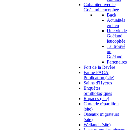
Cohabiter avec le
Goéland leucophée
Back
Actualités
en lien
Une vie de
Goéland
leucophée
J'ai trouvé
un
Goéland
Partenaires
Fort de la Revère
Faune PACA
Publication (site)
Salins d'Hyères
Enquêtes
ornithologiques
Rapaces (site)
Carte de répartition
(site)
Oiseaux migrateurs
(site)
Wetlands (site)
Liste rouge des oiseaux