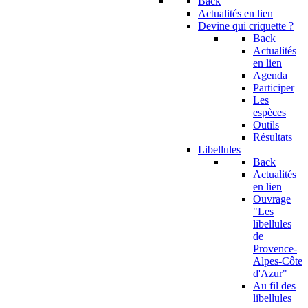
Back
Actualités en lien
Devine qui criquette ?
Back
Actualités
en lien
Agenda
Participer
Les
espèces
Outils
Résultats
Libellules
Back
Actualités
en lien
Ouvrage
"Les
libellules
de
Provence-
Alpes-Côte
d'Azur"
Au fil des
libellules