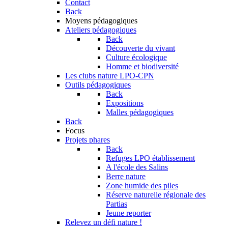
Contact
Back
Moyens pédagogiques
Ateliers pédagogiques
Back
Découverte du vivant
Culture écologique
Homme et biodiversité
Les clubs nature LPO-CPN
Outils pédagogiques
Back
Expositions
Malles pédagogiques
Back
Focus
Projets phares
Back
Refuges LPO établissement
A l'école des Salins
Berre nature
Zone humide des piles
Réserve naturelle régionale des
Partias
Jeune reporter
Relevez un défi nature !