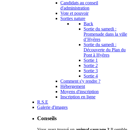
Candidats au conseil
d'administration
Vote et pouvoir
Sorties nature
Back
Sortie du samedi :
Promenade dans la ville
d’Hyères
Sortie du samedi :
Découverte du Plan du
Pont à Hyères
Sortie 1
Sortie 2
Sortie 3
Sortie 4
Comment s'y rendre ?
Hébergement
Moyens d'inscription
Inscription en ligne
R.S.E
Galerie d'images
Conseils
Vous avez trouvé un
animal sauvage ?
Il semble