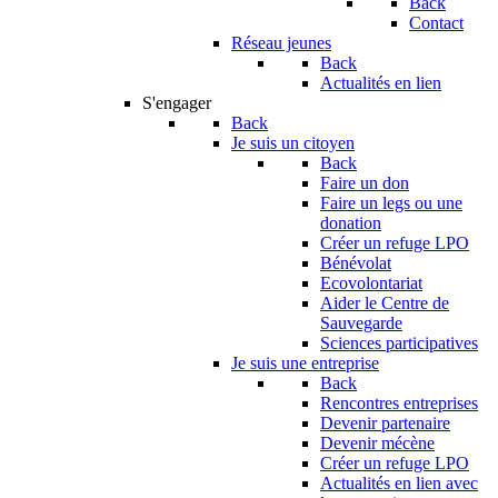
Back
Contact
Réseau jeunes
Back
Actualités en lien
S'engager
Back
Je suis un citoyen
Back
Faire un don
Faire un legs ou une
donation
Créer un refuge LPO
Bénévolat
Ecovolontariat
Aider le Centre de
Sauvegarde
Sciences participatives
Je suis une entreprise
Back
Rencontres entreprises
Devenir partenaire
Devenir mécène
Créer un refuge LPO
Actualités en lien avec