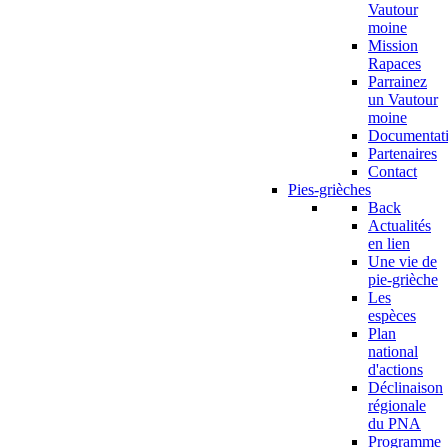
Vautour
moine
Mission
Rapaces
Parrainez
un Vautour
moine
Documentat
Partenaires
Contact
Pies-grièches
Back
Actualités
en lien
Une vie de
pie-grièche
Les
espèces
Plan
national
d'actions
Déclinaison
régionale
du PNA
Programme