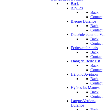
Back
Alpilles
Back
Contact
Bléone Durance
Back
Contact
Dracénie cœur du Var
Back
Contact
Ecrins-embrunais
Back
Contact
Etang de Berre Est
Back
Contact
Héron d'Avignon
Back
Contact
Hyères les Maures
Back
Contact
Largue-Verdon-
Durance
Back