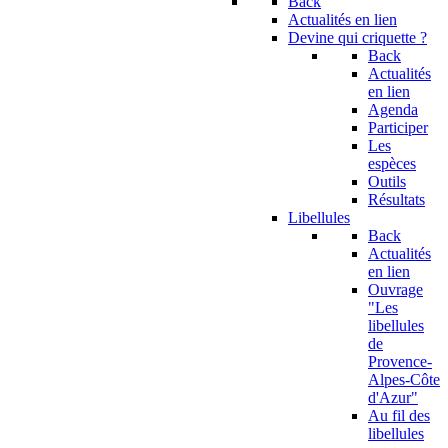
Back
Actualités en lien
Devine qui criquette ?
Back
Actualités
en lien
Agenda
Participer
Les
espèces
Outils
Résultats
Libellules
Back
Actualités
en lien
Ouvrage
"Les
libellules
de
Provence-
Alpes-Côte
d'Azur"
Au fil des
libellules