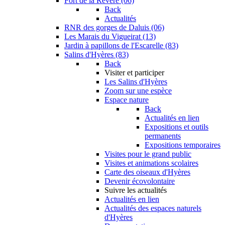
Fort de la Revère (06)
Back
Actualités
RNR des gorges de Daluis (06)
Les Marais du Vigueirat (13)
Jardin à papillons de l'Escarelle (83)
Salins d'Hyères (83)
Back
Visiter et participer
Les Salins d'Hyères
Zoom sur une espèce
Espace nature
Back
Actualités en lien
Expositions et outils
permanents
Expositions temporaires
Visites pour le grand public
Visites et animations scolaires
Carte des oiseaux d'Hyères
Devenir écovolontaire
Suivre les actualités
Actualités en lien
Actualités des espaces naturels
d'Hyères