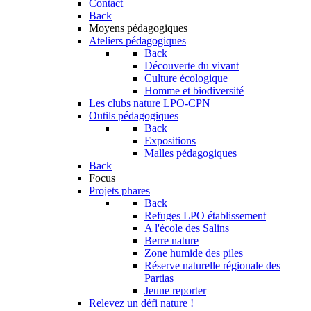
Contact
Back
Moyens pédagogiques
Ateliers pédagogiques
Back
Découverte du vivant
Culture écologique
Homme et biodiversité
Les clubs nature LPO-CPN
Outils pédagogiques
Back
Expositions
Malles pédagogiques
Back
Focus
Projets phares
Back
Refuges LPO établissement
A l'école des Salins
Berre nature
Zone humide des piles
Réserve naturelle régionale des
Partias
Jeune reporter
Relevez un défi nature !