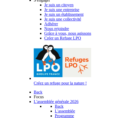
S'engager
Je suis un citoyen
Je suis une entreprise
Je suis un établissement
Je suis une collectivité
Adhérer
Nous rejoindre
Grâce à vous, nous agissons
Créer un Refuge LPO
Créez un refuge pour la nature !
Back
Focus
L'assemblée générale 2026
Back
L'assemblée
Programme