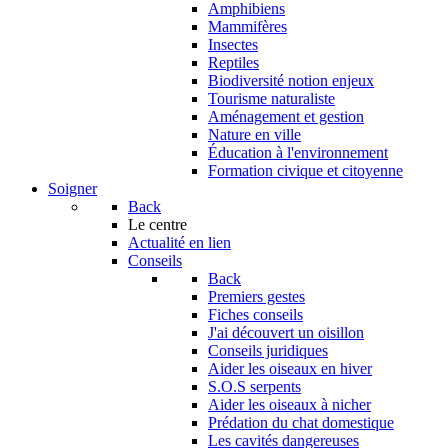
Amphibiens
Mammifères
Insectes
Reptiles
Biodiversité notion enjeux
Tourisme naturaliste
Aménagement et gestion
Nature en ville
Éducation à l'environnement
Formation civique et citoyenne
Soigner
Back
Le centre
Actualité en lien
Conseils
Back
Premiers gestes
Fiches conseils
J'ai découvert un oisillon
Conseils juridiques
Aider les oiseaux en hiver
S.O.S serpents
Aider les oiseaux à nicher
Prédation du chat domestique
Les cavités dangereuses