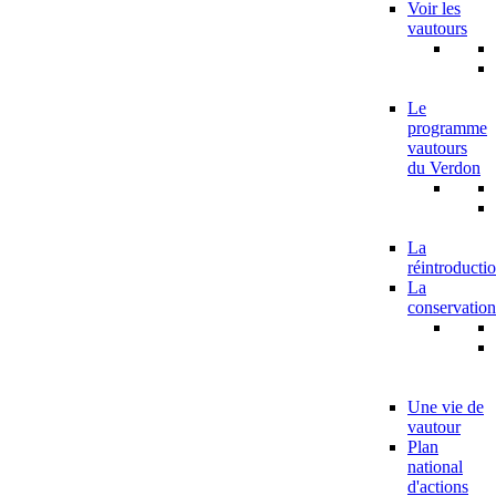
Voir les
vautours
Le
programme
vautours
du Verdon
La
réintroducti
La
conservation
Une vie de
vautour
Plan
national
d'actions