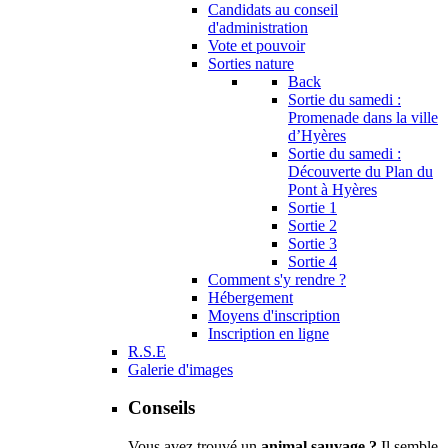
Candidats au conseil
d'administration
Vote et pouvoir
Sorties nature
Back
Sortie du samedi :
Promenade dans la ville
d’Hyères
Sortie du samedi :
Découverte du Plan du
Pont à Hyères
Sortie 1
Sortie 2
Sortie 3
Sortie 4
Comment s'y rendre ?
Hébergement
Moyens d'inscription
Inscription en ligne
R.S.E
Galerie d'images
Conseils
Vous avez trouvé un
animal sauvage ?
Il semble