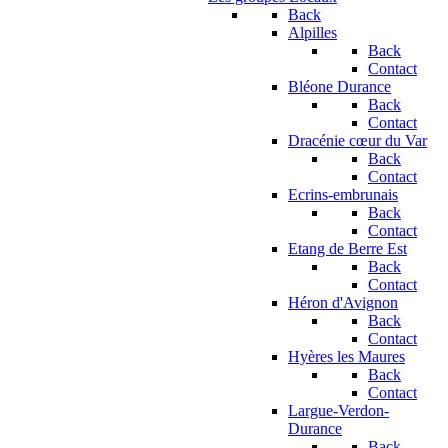
Back
Alpilles
Back
Contact
Bléone Durance
Back
Contact
Dracénie cœur du Var
Back
Contact
Ecrins-embrunais
Back
Contact
Etang de Berre Est
Back
Contact
Héron d'Avignon
Back
Contact
Hyères les Maures
Back
Contact
Largue-Verdon-
Durance
Back