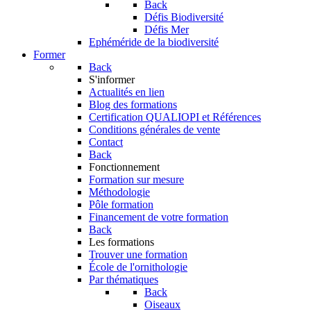
Back
Défis Biodiversité
Défis Mer
Ephéméride de la biodiversité
Former
Back
S'informer
Actualités en lien
Blog des formations
Certification QUALIOPI et Références
Conditions générales de vente
Contact
Back
Fonctionnement
Formation sur mesure
Méthodologie
Pôle formation
Financement de votre formation
Back
Les formations
Trouver une formation
École de l'ornithologie
Par thématiques
Back
Oiseaux