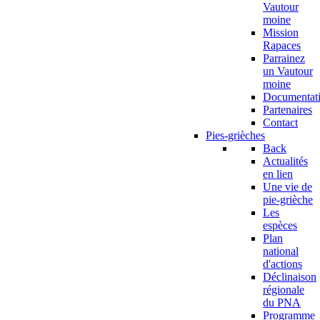
Vautour
moine
Mission
Rapaces
Parrainez
un Vautour
moine
Documentat
Partenaires
Contact
Pies-grièches
Back
Actualités
en lien
Une vie de
pie-grièche
Les
espèces
Plan
national
d'actions
Déclinaison
régionale
du PNA
Programme