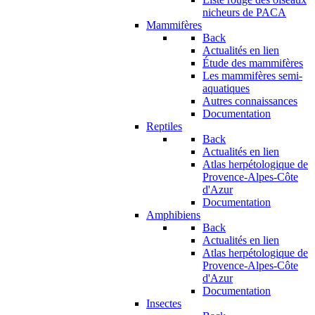
nicheurs de PACA
Mammifères
Back
Actualités en lien
Étude des mammifères
Les mammifères semi-
aquatiques
Autres connaissances
Documentation
Reptiles
Back
Actualités en lien
Atlas herpétologique de
Provence-Alpes-Côte
d'Azur
Documentation
Amphibiens
Back
Actualités en lien
Atlas herpétologique de
Provence-Alpes-Côte
d'Azur
Documentation
Insectes