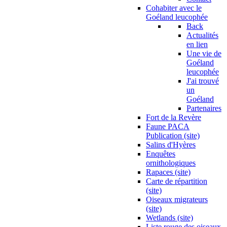
Cohabiter avec le
Goéland leucophée
Back
Actualités
en lien
Une vie de
Goéland
leucophée
J'ai trouvé
un
Goéland
Partenaires
Fort de la Revère
Faune PACA
Publication (site)
Salins d'Hyères
Enquêtes
ornithologiques
Rapaces (site)
Carte de répartition
(site)
Oiseaux migrateurs
(site)
Wetlands (site)
Liste rouge des oiseaux