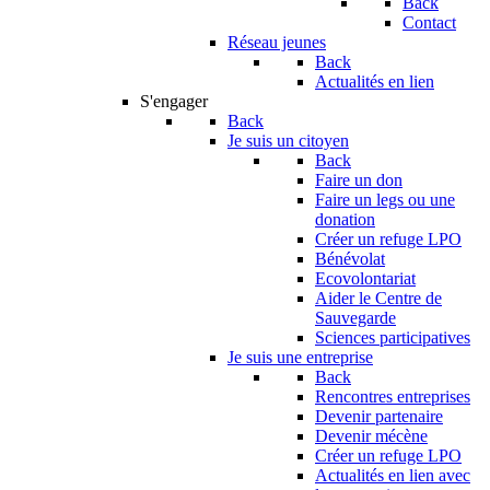
Back
Contact
Réseau jeunes
Back
Actualités en lien
S'engager
Back
Je suis un citoyen
Back
Faire un don
Faire un legs ou une
donation
Créer un refuge LPO
Bénévolat
Ecovolontariat
Aider le Centre de
Sauvegarde
Sciences participatives
Je suis une entreprise
Back
Rencontres entreprises
Devenir partenaire
Devenir mécène
Créer un refuge LPO
Actualités en lien avec