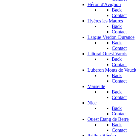
Héron d'Avignon
Back
Contact
Hyères les Maures
Back
Contact
Largue-Verdon-Durance
Back
Contact
Littoral Ouest Varois
Back
Contact
Luberon Monts de Vaucl
Back
Contact
Marseille
Back
Contact
Nice
Back
Contact
Ouest Etang de Berre
Back
Contact
Paillon-Bévéra