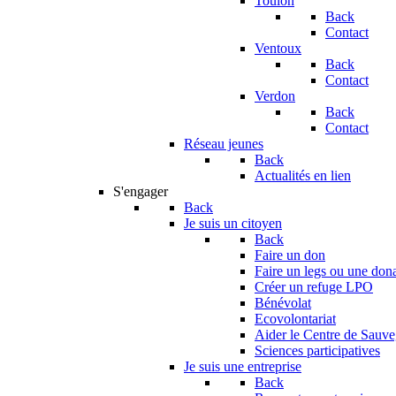
Toulon
Back
Contact
Ventoux
Back
Contact
Verdon
Back
Contact
Réseau jeunes
Back
Actualités en lien
S'engager
Back
Je suis un citoyen
Back
Faire un don
Faire un legs ou une don
Créer un refuge LPO
Bénévolat
Ecovolontariat
Aider le Centre de Sauv
Sciences participatives
Je suis une entreprise
Back