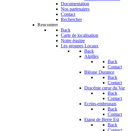
Documentation
Nos partenaires
Contact
Rechercher
Rencontrer
Back
Carte de localisation
Notre équipe
Les groupes Locaux
Back
Alpilles
Back
Contact
Bléone Durance
Back
Contact
Dracénie cœur du Var
Back
Contact
Ecrins-embrunais
Back
Contact
Etang de Berre Est
Back
Contact