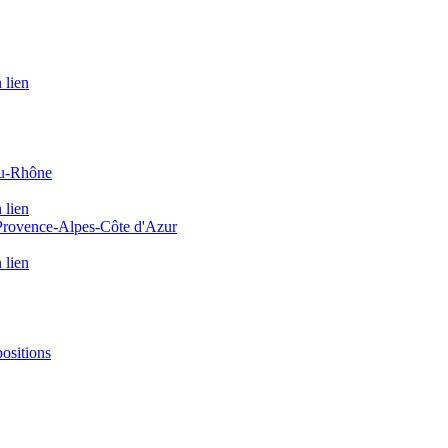
 lien
du-Rhône
 lien
 Provence-Alpes-Côte d'Azur
 lien
positions