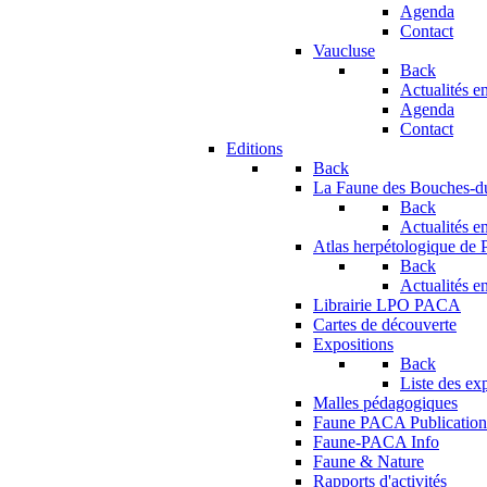
Agenda
Contact
Vaucluse
Back
Actualités en
Agenda
Contact
Editions
Back
La Faune des Bouches-
Back
Actualités en
Atlas herpétologique de
Back
Actualités en
Librairie LPO PACA
Cartes de découverte
Expositions
Back
Liste des ex
Malles pédagogiques
Faune PACA Publication
Faune-PACA Info
Faune & Nature
Rapports d'activités