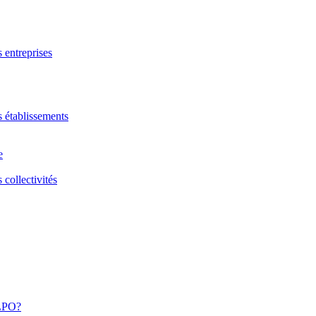
s entreprises
s établissements
e
 collectivités
 LPO?