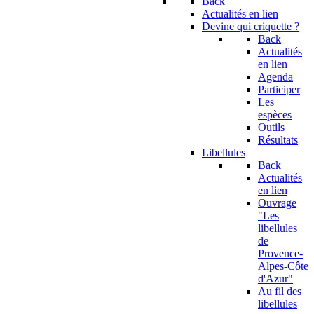
Back
Actualités en lien
Devine qui criquette ?
Back
Actualités
en lien
Agenda
Participer
Les
espèces
Outils
Résultats
Libellules
Back
Actualités
en lien
Ouvrage
"Les
libellules
de
Provence-
Alpes-Côte
d'Azur"
Au fil des
libellules