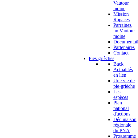
Vautour
moine
Mission
Rapaces
Parrainez
un Vautour
moine
Documentat
Partenaires
Contact
Pies-grièches
Back
Actualités
en lien
Une vie de
pie-grièche
Les
espèces
Plan
national
d'actions
Déclinaison
régionale
du PNA
Programme