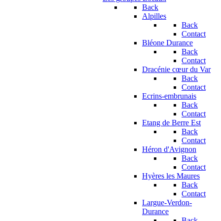
Back
Alpilles
Back
Contact
Bléone Durance
Back
Contact
Dracénie cœur du Var
Back
Contact
Ecrins-embrunais
Back
Contact
Etang de Berre Est
Back
Contact
Héron d'Avignon
Back
Contact
Hyères les Maures
Back
Contact
Largue-Verdon-
Durance
Back