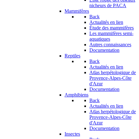
nicheurs de PACA
Mammifères
Back
Actualités en lien
Étude des mammifères
Les mammifères semi-
aquatiques
Autres connaissances
Documentation
Reptiles
Back
Actualités en lien
Atlas herpétologique de
Provence-Alpes-Côte
d'Azur
Documentation
Amphibiens
Back
Actualités en lien
Atlas herpétologique de
Provence-Alpes-Côte
d'Azur
Documentation
Insectes