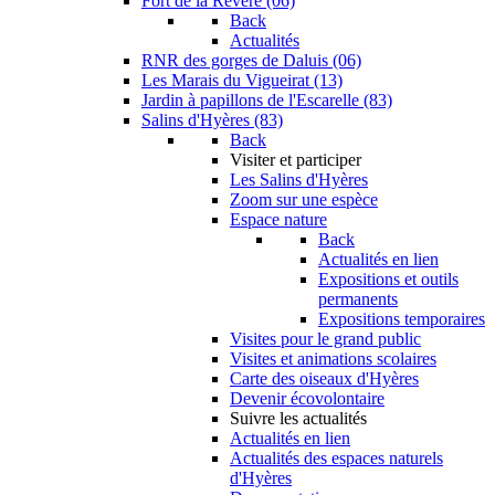
Fort de la Revère (06)
Back
Actualités
RNR des gorges de Daluis (06)
Les Marais du Vigueirat (13)
Jardin à papillons de l'Escarelle (83)
Salins d'Hyères (83)
Back
Visiter et participer
Les Salins d'Hyères
Zoom sur une espèce
Espace nature
Back
Actualités en lien
Expositions et outils
permanents
Expositions temporaires
Visites pour le grand public
Visites et animations scolaires
Carte des oiseaux d'Hyères
Devenir écovolontaire
Suivre les actualités
Actualités en lien
Actualités des espaces naturels
d'Hyères