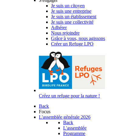
S'engager
Je suis un citoyen
Je suis une entreprise
Je suis un établissement
Je suis une collectivité
Adhérer
Nous rejoindre
Grâce à vous, nous agissons
Créer un Refuge LPO
Créez un refuge pour la nature !
Back
Focus
L'assemblée générale 2026
Back
L'assemblée
Programme