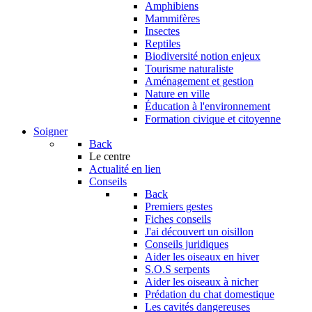
Amphibiens
Mammifères
Insectes
Reptiles
Biodiversité notion enjeux
Tourisme naturaliste
Aménagement et gestion
Nature en ville
Éducation à l'environnement
Formation civique et citoyenne
Soigner
Back
Le centre
Actualité en lien
Conseils
Back
Premiers gestes
Fiches conseils
J'ai découvert un oisillon
Conseils juridiques
Aider les oiseaux en hiver
S.O.S serpents
Aider les oiseaux à nicher
Prédation du chat domestique
Les cavités dangereuses