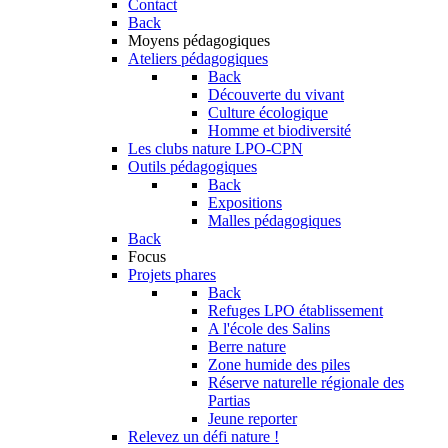
Contact
Back
Moyens pédagogiques
Ateliers pédagogiques
Back
Découverte du vivant
Culture écologique
Homme et biodiversité
Les clubs nature LPO-CPN
Outils pédagogiques
Back
Expositions
Malles pédagogiques
Back
Focus
Projets phares
Back
Refuges LPO établissement
A l'école des Salins
Berre nature
Zone humide des piles
Réserve naturelle régionale des
Partias
Jeune reporter
Relevez un défi nature !