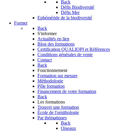
Back
Défis Biodiversité
Défis Mer
Ephéméride de la biodiversité
Former
Back
S'informer
Actualités en lien
Blog des formations
Certification QUALIOPI et Références
Conditions générales de vente
Contact
Back
Fonctionnement
Formation sur mesure
Méthodologie
Pôle formation
Financement de votre formation
Back
Les formations
Trouver une formation
École de l'ornithologie
Par thématiques
Back
Oiseaux