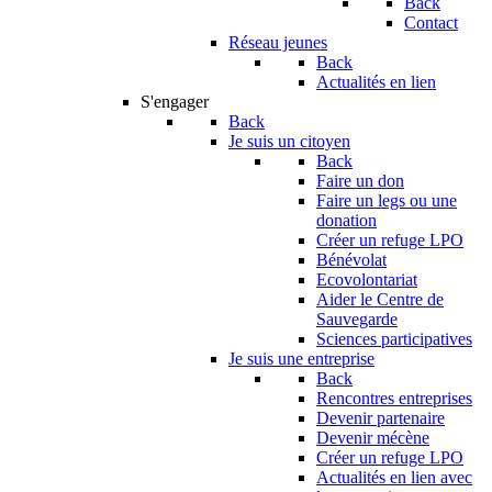
Back
Contact
Réseau jeunes
Back
Actualités en lien
S'engager
Back
Je suis un citoyen
Back
Faire un don
Faire un legs ou une
donation
Créer un refuge LPO
Bénévolat
Ecovolontariat
Aider le Centre de
Sauvegarde
Sciences participatives
Je suis une entreprise
Back
Rencontres entreprises
Devenir partenaire
Devenir mécène
Créer un refuge LPO
Actualités en lien avec