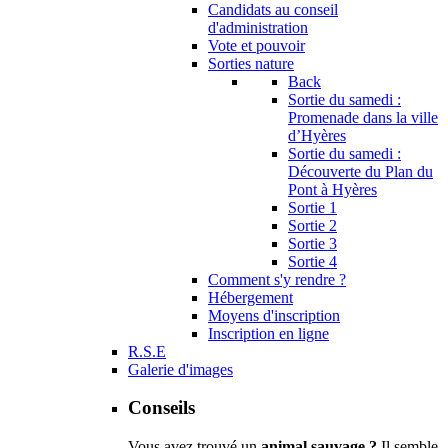
Candidats au conseil
d'administration
Vote et pouvoir
Sorties nature
Back
Sortie du samedi :
Promenade dans la ville
d’Hyères
Sortie du samedi :
Découverte du Plan du
Pont à Hyères
Sortie 1
Sortie 2
Sortie 3
Sortie 4
Comment s'y rendre ?
Hébergement
Moyens d'inscription
Inscription en ligne
R.S.E
Galerie d'images
Conseils
Vous avez trouvé un
animal sauvage ?
Il semble