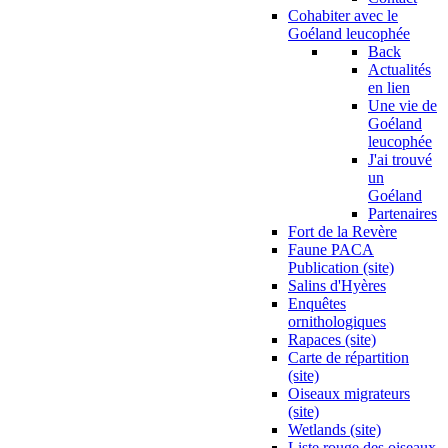
Cohabiter avec le
Goéland leucophée
Back
Actualités
en lien
Une vie de
Goéland
leucophée
J'ai trouvé
un
Goéland
Partenaires
Fort de la Revère
Faune PACA
Publication (site)
Salins d'Hyères
Enquêtes
ornithologiques
Rapaces (site)
Carte de répartition
(site)
Oiseaux migrateurs
(site)
Wetlands (site)
Liste rouge des oiseaux