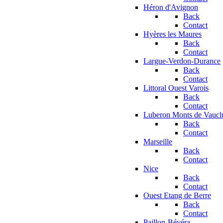
Héron d'Avignon
Back
Contact
Hyères les Maures
Back
Contact
Largue-Verdon-Durance
Back
Contact
Littoral Ouest Varois
Back
Contact
Luberon Monts de Vaucl
Back
Contact
Marseille
Back
Contact
Nice
Back
Contact
Ouest Etang de Berre
Back
Contact
Paillon-Bévéra