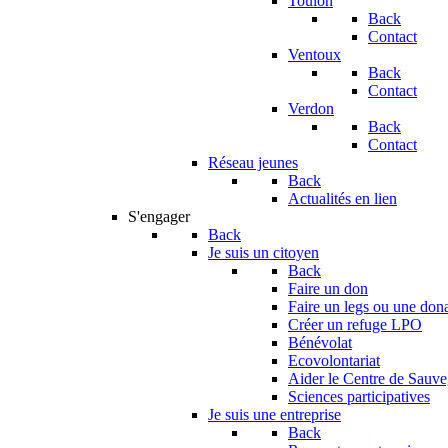
Toulon
Back
Contact
Ventoux
Back
Contact
Verdon
Back
Contact
Réseau jeunes
Back
Actualités en lien
S'engager
Back
Je suis un citoyen
Back
Faire un don
Faire un legs ou une don
Créer un refuge LPO
Bénévolat
Ecovolontariat
Aider le Centre de Sauv
Sciences participatives
Je suis une entreprise
Back