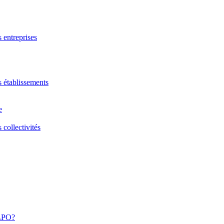
s entreprises
s établissements
e
 collectivités
 LPO?