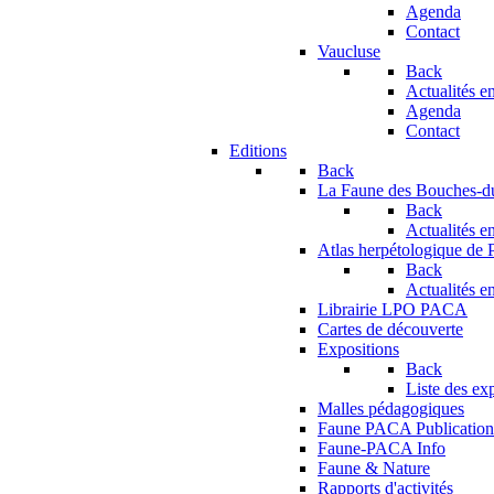
Agenda
Contact
Vaucluse
Back
Actualités en
Agenda
Contact
Editions
Back
La Faune des Bouches-
Back
Actualités en
Atlas herpétologique de
Back
Actualités en
Librairie LPO PACA
Cartes de découverte
Expositions
Back
Liste des ex
Malles pédagogiques
Faune PACA Publication
Faune-PACA Info
Faune & Nature
Rapports d'activités