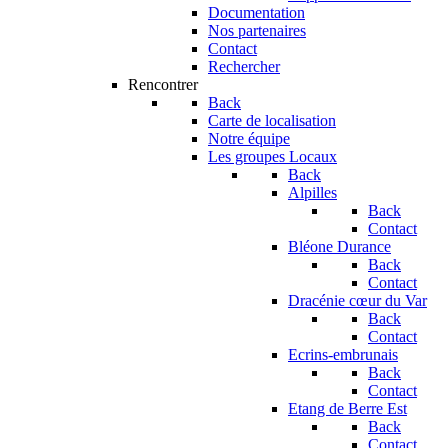
Documentation
Nos partenaires
Contact
Rechercher
Rencontrer
Back
Carte de localisation
Notre équipe
Les groupes Locaux
Back
Alpilles
Back
Contact
Bléone Durance
Back
Contact
Dracénie cœur du Var
Back
Contact
Ecrins-embrunais
Back
Contact
Etang de Berre Est
Back
Contact