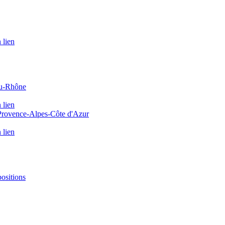
 lien
du-Rhône
 lien
 Provence-Alpes-Côte d'Azur
 lien
positions