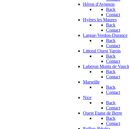
Héron d'Avignon
Back
Contact
Hyères les Maures
Back
Contact
Largue-Verdon-Durance
Back
Contact
Littoral Ouest Varois
Back
Contact
Luberon Monts de Vaucl
Back
Contact
Marseille
Back
Contact
Nice
Back
Contact
Ouest Etang de Berre
Back
Contact
Paillon-Bévéra