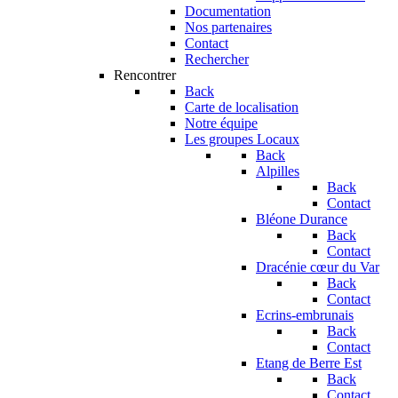
Documentation
Nos partenaires
Contact
Rechercher
Rencontrer
Back
Carte de localisation
Notre équipe
Les groupes Locaux
Back
Alpilles
Back
Contact
Bléone Durance
Back
Contact
Dracénie cœur du Var
Back
Contact
Ecrins-embrunais
Back
Contact
Etang de Berre Est
Back
Contact