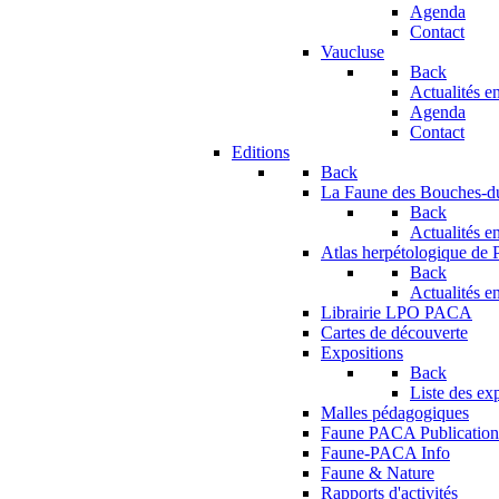
Agenda
Contact
Vaucluse
Back
Actualités en
Agenda
Contact
Editions
Back
La Faune des Bouches-
Back
Actualités en
Atlas herpétologique de
Back
Actualités en
Librairie LPO PACA
Cartes de découverte
Expositions
Back
Liste des ex
Malles pédagogiques
Faune PACA Publication
Faune-PACA Info
Faune & Nature
Rapports d'activités