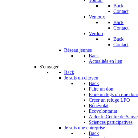
Toulon
Back
Contact
Ventoux
Back
Contact
Verdon
Back
Contact
Réseau jeunes
Back
Actualités en lien
S'engager
Back
Je suis un citoyen
Back
Faire un don
Faire un legs ou une don
Créer un refuge LPO
Bénévolat
Ecovolontariat
Aider le Centre de Sauv
Sciences participatives
Je suis une entreprise
Back