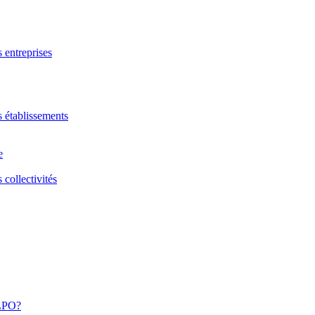
s entreprises
s établissements
e
 collectivités
 LPO?