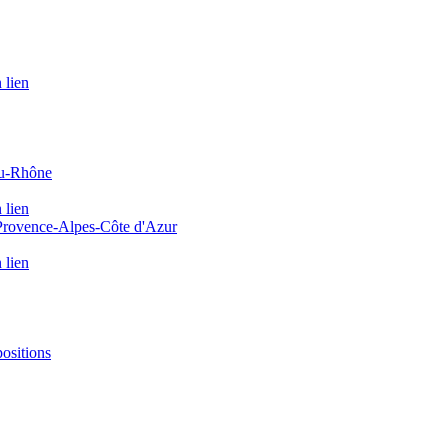
 lien
du-Rhône
 lien
 Provence-Alpes-Côte d'Azur
 lien
positions