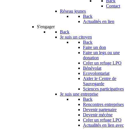
Back
Contact
Réseau jeunes
Back
Actualités en lien
S'engager
Back
Je suis un citoyen
Back
Faire un don
Faire un legs ou une
donation
Créer un refuge LPO
Bénévolat
Ecovolontariat
Aider le Centre de
Sauvegarde
Sciences participatives
Je suis une entreprise
Back
Rencontres entreprises
Devenir partenaire
Devenir mécène
Créer un refuge LPO
Actualités en lien avec