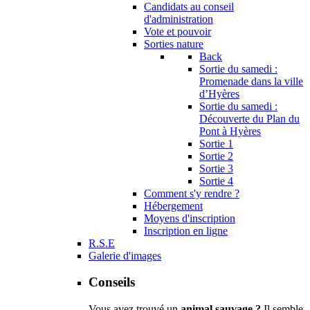
Candidats au conseil
d'administration
Vote et pouvoir
Sorties nature
Back
Sortie du samedi :
Promenade dans la ville
d’Hyères
Sortie du samedi :
Découverte du Plan du
Pont à Hyères
Sortie 1
Sortie 2
Sortie 3
Sortie 4
Comment s'y rendre ?
Hébergement
Moyens d'inscription
Inscription en ligne
R.S.E
Galerie d'images
Conseils
Vous avez trouvé un
animal sauvage ?
Il semble