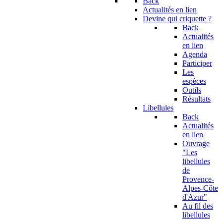
Back
Actualités en lien
Devine qui criquette ?
Back
Actualités
en lien
Agenda
Participer
Les
espèces
Outils
Résultats
Libellules
Back
Actualités
en lien
Ouvrage
"Les
libellules
de
Provence-
Alpes-Côte
d'Azur"
Au fil des
libellules