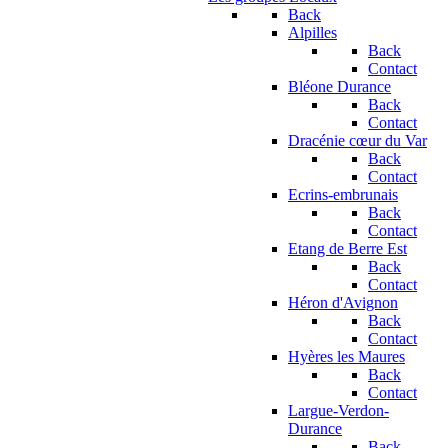
Back
Alpilles
Back
Contact
Bléone Durance
Back
Contact
Dracénie cœur du Var
Back
Contact
Ecrins-embrunais
Back
Contact
Etang de Berre Est
Back
Contact
Héron d'Avignon
Back
Contact
Hyères les Maures
Back
Contact
Largue-Verdon-
Durance
Back