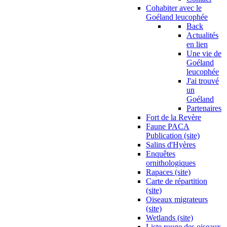
Cohabiter avec le
Goéland leucophée
Back
Actualités
en lien
Une vie de
Goéland
leucophée
J'ai trouvé
un
Goéland
Partenaires
Fort de la Revère
Faune PACA
Publication (site)
Salins d'Hyères
Enquêtes
ornithologiques
Rapaces (site)
Carte de répartition
(site)
Oiseaux migrateurs
(site)
Wetlands (site)
Liste rouge des oiseaux