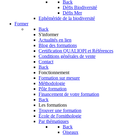
Back
Défis Biodiversité
Défis Mer
Ephéméride de la biodiversité
Former
Back
S'informer
Actualités en lien
Blog des formations
Certification QUALIOPI et Références
Conditions générales de vente
Contact
Back
Fonctionnement
Formation sur mesure
Méthodologie
Pôle formation
Financement de votre formation
Back
Les formations
Trouver une formation
École de l'ornithologie
Par thématiques
Back
Oiseaux