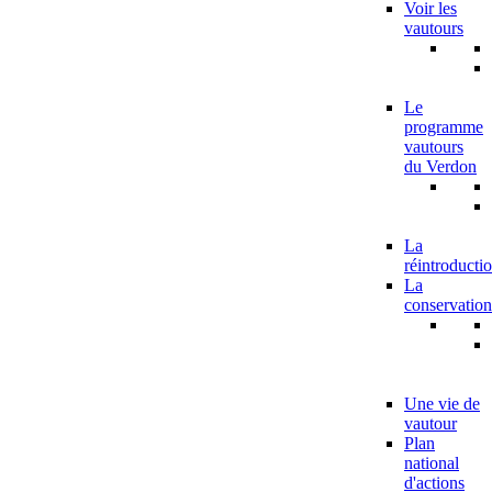
Voir les
vautours
Le
programme
vautours
du Verdon
La
réintroducti
La
conservation
Une vie de
vautour
Plan
national
d'actions