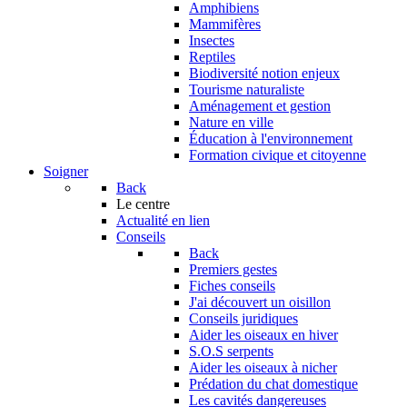
Amphibiens
Mammifères
Insectes
Reptiles
Biodiversité notion enjeux
Tourisme naturaliste
Aménagement et gestion
Nature en ville
Éducation à l'environnement
Formation civique et citoyenne
Soigner
Back
Le centre
Actualité en lien
Conseils
Back
Premiers gestes
Fiches conseils
J'ai découvert un oisillon
Conseils juridiques
Aider les oiseaux en hiver
S.O.S serpents
Aider les oiseaux à nicher
Prédation du chat domestique
Les cavités dangereuses