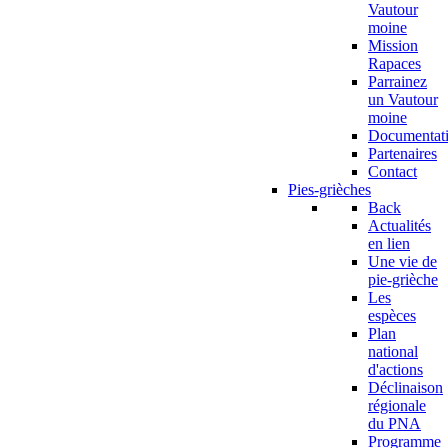
Vautour
moine
Mission
Rapaces
Parrainez
un Vautour
moine
Documentat
Partenaires
Contact
Pies-grièches
Back
Actualités
en lien
Une vie de
pie-grièche
Les
espèces
Plan
national
d'actions
Déclinaison
régionale
du PNA
Programme