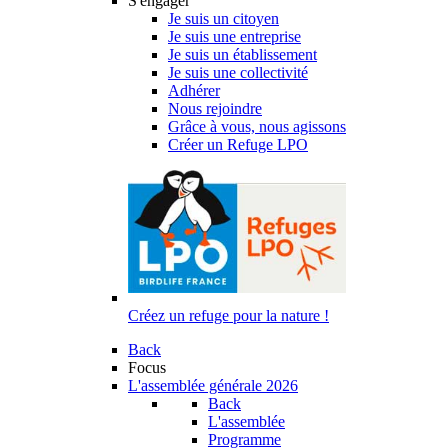
S'engager
Je suis un citoyen
Je suis une entreprise
Je suis un établissement
Je suis une collectivité
Adhérer
Nous rejoindre
Grâce à vous, nous agissons
Créer un Refuge LPO
Créez un refuge pour la nature !
Back
Focus
L'assemblée générale 2026
Back
L'assemblée
Programme