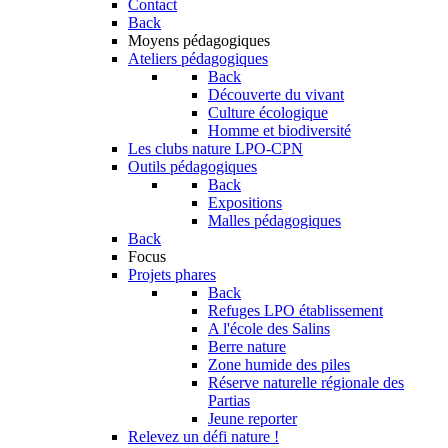
Contact
Back
Moyens pédagogiques
Ateliers pédagogiques
Back
Découverte du vivant
Culture écologique
Homme et biodiversité
Les clubs nature LPO-CPN
Outils pédagogiques
Back
Expositions
Malles pédagogiques
Back
Focus
Projets phares
Back
Refuges LPO établissement
A l'école des Salins
Berre nature
Zone humide des piles
Réserve naturelle régionale des
Partias
Jeune reporter
Relevez un défi nature !