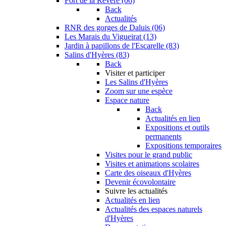
Fort de la Revère (06)
Back
Actualités
RNR des gorges de Daluis (06)
Les Marais du Vigueirat (13)
Jardin à papillons de l'Escarelle (83)
Salins d'Hyères (83)
Back
Visiter et participer
Les Salins d'Hyères
Zoom sur une espèce
Espace nature
Back
Actualités en lien
Expositions et outils
permanents
Expositions temporaires
Visites pour le grand public
Visites et animations scolaires
Carte des oiseaux d'Hyères
Devenir écovolontaire
Suivre les actualités
Actualités en lien
Actualités des espaces naturels
d'Hyères