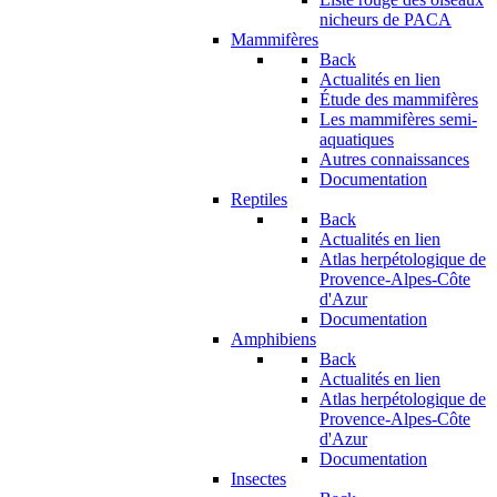
nicheurs de PACA
Mammifères
Back
Actualités en lien
Étude des mammifères
Les mammifères semi-
aquatiques
Autres connaissances
Documentation
Reptiles
Back
Actualités en lien
Atlas herpétologique de
Provence-Alpes-Côte
d'Azur
Documentation
Amphibiens
Back
Actualités en lien
Atlas herpétologique de
Provence-Alpes-Côte
d'Azur
Documentation
Insectes