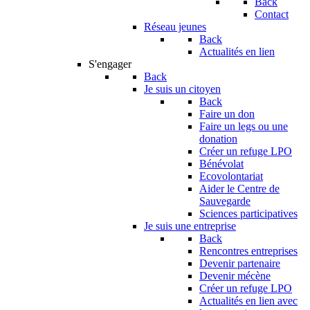
Back
Contact
Réseau jeunes
Back
Actualités en lien
S'engager
Back
Je suis un citoyen
Back
Faire un don
Faire un legs ou une
donation
Créer un refuge LPO
Bénévolat
Ecovolontariat
Aider le Centre de
Sauvegarde
Sciences participatives
Je suis une entreprise
Back
Rencontres entreprises
Devenir partenaire
Devenir mécène
Créer un refuge LPO
Actualités en lien avec