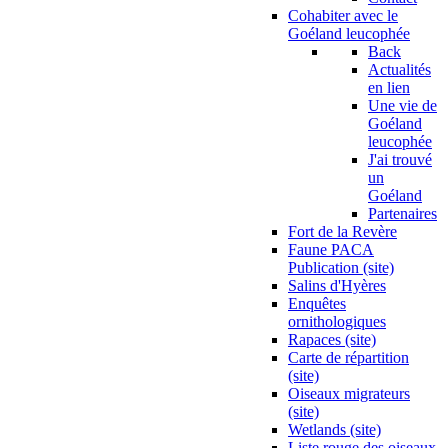
Cohabiter avec le
Goéland leucophée
Back
Actualités
en lien
Une vie de
Goéland
leucophée
J'ai trouvé
un
Goéland
Partenaires
Fort de la Revère
Faune PACA
Publication (site)
Salins d'Hyères
Enquêtes
ornithologiques
Rapaces (site)
Carte de répartition
(site)
Oiseaux migrateurs
(site)
Wetlands (site)
Liste rouge des oiseaux