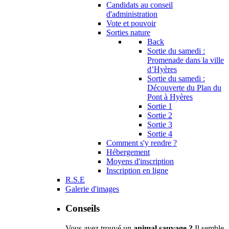
Candidats au conseil
d'administration
Vote et pouvoir
Sorties nature
Back
Sortie du samedi :
Promenade dans la ville
d’Hyères
Sortie du samedi :
Découverte du Plan du
Pont à Hyères
Sortie 1
Sortie 2
Sortie 3
Sortie 4
Comment s'y rendre ?
Hébergement
Moyens d'inscription
Inscription en ligne
R.S.E
Galerie d'images
Conseils
Vous avez trouvé un
animal sauvage ?
Il semble