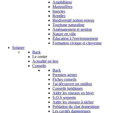
Amphibiens
Mammifères
Insectes
Reptiles
Biodiversité notion enjeux
Tourisme naturaliste
Aménagement et gestion
Nature en ville
Éducation à l'environnement
Formation civique et citoyenne
Soigner
Back
Le centre
Actualité en lien
Conseils
Back
Premiers gestes
Fiches conseils
J'ai découvert un oisillon
Conseils juridiques
Aider les oiseaux en hiver
S.O.S serpents
Aider les oiseaux à nicher
Prédation du chat domestique
Les cavités dangereuses