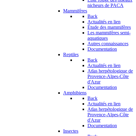
nicheurs de PACA
Mammifères
Back
Actualités en lien
Étude des mammifères
Les mammifères semi-
aquatiques
Autres connaissances
Documentation
Reptiles
Back
Actualités en lien
Atlas herpétologique de
Provence-Alpes-Côte
d'Azur
Documentation
Amphibiens
Back
Actualités en lien
Atlas herpétologique de
Provence-Alpes-Côte
d'Azur
Documentation
Insectes