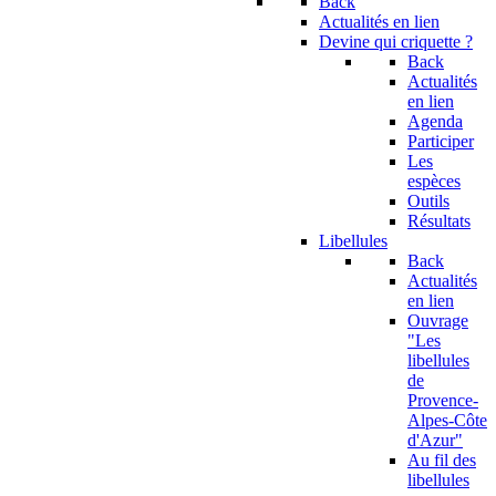
Back
Actualités en lien
Devine qui criquette ?
Back
Actualités
en lien
Agenda
Participer
Les
espèces
Outils
Résultats
Libellules
Back
Actualités
en lien
Ouvrage
"Les
libellules
de
Provence-
Alpes-Côte
d'Azur"
Au fil des
libellules