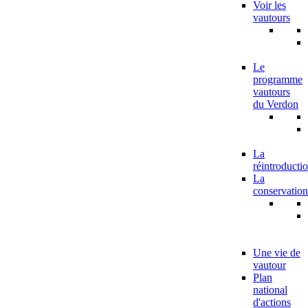
Voir les
vautours
Le
programme
vautours
du Verdon
La
réintroducti
La
conservation
Une vie de
vautour
Plan
national
d'actions