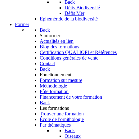
Back
Défis Biodiversité
Défis Mer
Ephéméride de la biodiversité
Former
Back
S'informer
Actualités en lien
Blog des formations
Certification QUALIOPI et Références
Conditions générales de vente
Contact
Back
Fonctionnement
Formation sur mesure
Méthodologie
Pôle formation
Financement de votre formation
Back
Les formations
Trouver une formation
École de l'ornithologie
Par thématiques
Back
Oiseaux