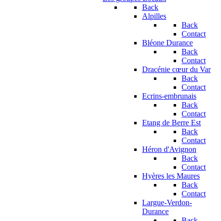
Back
Alpilles
Back
Contact
Bléone Durance
Back
Contact
Dracénie cœur du Var
Back
Contact
Ecrins-embrunais
Back
Contact
Etang de Berre Est
Back
Contact
Héron d'Avignon
Back
Contact
Hyères les Maures
Back
Contact
Largue-Verdon-
Durance
Back