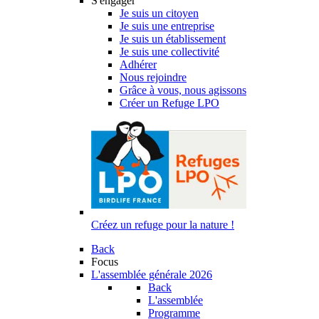
S'engager
Je suis un citoyen
Je suis une entreprise
Je suis un établissement
Je suis une collectivité
Adhérer
Nous rejoindre
Grâce à vous, nous agissons
Créer un Refuge LPO
Créez un refuge pour la nature !
Back
Focus
L'assemblée générale 2026
Back
L'assemblée
Programme