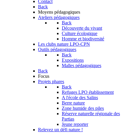
Contact
Back
Moyens pédagogiques
Ateliers pédagogiques
Back
Découverte du vivant
Culture écologique
Homme et biodiversité
Les clubs nature LPO-CPN
Outils pédagogiques
Back
Expositions
Malles pédagogiques
Back
Focus
Projets phares
Back
Refuges LPO établissement
A l'école des Salins
Berre nature
Zone humide des piles
Réserve naturelle régionale des
Partias
Jeune reporter
Relevez un défi nature !