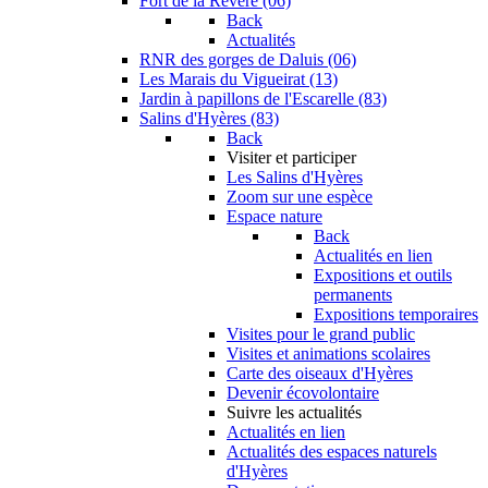
Fort de la Revère (06)
Back
Actualités
RNR des gorges de Daluis (06)
Les Marais du Vigueirat (13)
Jardin à papillons de l'Escarelle (83)
Salins d'Hyères (83)
Back
Visiter et participer
Les Salins d'Hyères
Zoom sur une espèce
Espace nature
Back
Actualités en lien
Expositions et outils
permanents
Expositions temporaires
Visites pour le grand public
Visites et animations scolaires
Carte des oiseaux d'Hyères
Devenir écovolontaire
Suivre les actualités
Actualités en lien
Actualités des espaces naturels
d'Hyères