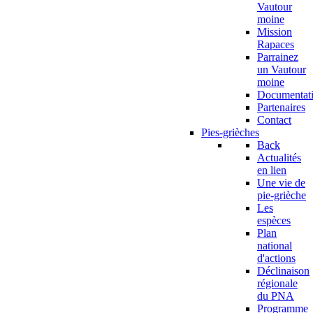
Vautour
moine
Mission
Rapaces
Parrainez
un Vautour
moine
Documentat
Partenaires
Contact
Pies-grièches
Back
Actualités
en lien
Une vie de
pie-grièche
Les
espèces
Plan
national
d'actions
Déclinaison
régionale
du PNA
Programme