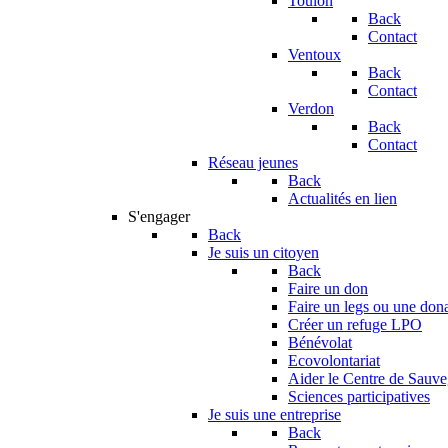
Toulon
Back
Contact
Ventoux
Back
Contact
Verdon
Back
Contact
Réseau jeunes
Back
Actualités en lien
S'engager
Back
Je suis un citoyen
Back
Faire un don
Faire un legs ou une don
Créer un refuge LPO
Bénévolat
Ecovolontariat
Aider le Centre de Sauv
Sciences participatives
Je suis une entreprise
Back