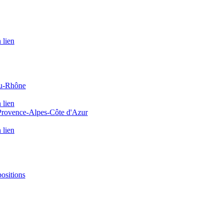
 lien
du-Rhône
 lien
 Provence-Alpes-Côte d'Azur
 lien
positions