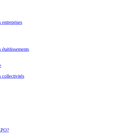
s entreprises
s établissements
e
 collectivités
 LPO?