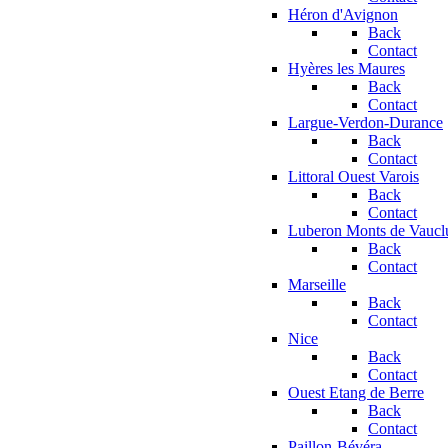
Héron d'Avignon
Back
Contact
Hyères les Maures
Back
Contact
Largue-Verdon-Durance
Back
Contact
Littoral Ouest Varois
Back
Contact
Luberon Monts de Vaucl
Back
Contact
Marseille
Back
Contact
Nice
Back
Contact
Ouest Etang de Berre
Back
Contact
Paillon-Bévéra