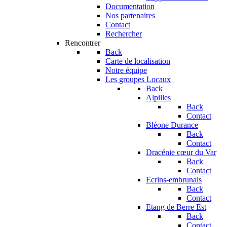
Documentation
Nos partenaires
Contact
Rechercher
Rencontrer
Back
Carte de localisation
Notre équipe
Les groupes Locaux
Back
Alpilles
Back
Contact
Bléone Durance
Back
Contact
Dracénie cœur du Var
Back
Contact
Ecrins-embrunais
Back
Contact
Etang de Berre Est
Back
Contact