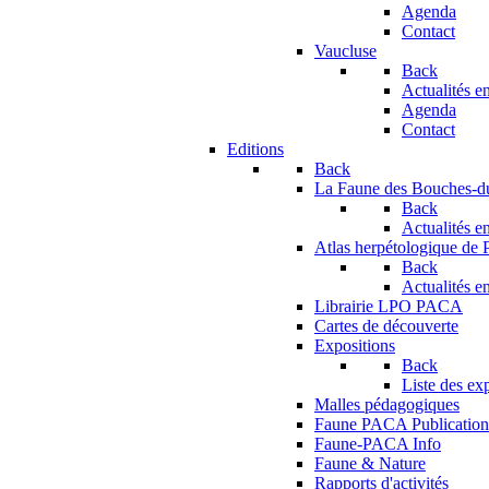
Agenda
Contact
Vaucluse
Back
Actualités en
Agenda
Contact
Editions
Back
La Faune des Bouches-
Back
Actualités en
Atlas herpétologique de
Back
Actualités en
Librairie LPO PACA
Cartes de découverte
Expositions
Back
Liste des ex
Malles pédagogiques
Faune PACA Publication
Faune-PACA Info
Faune & Nature
Rapports d'activités