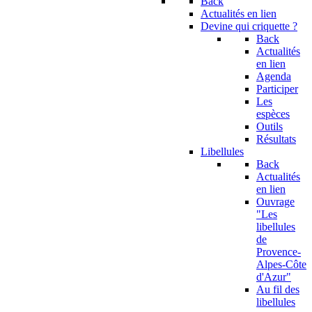
Back
Actualités en lien
Devine qui criquette ?
Back
Actualités
en lien
Agenda
Participer
Les
espèces
Outils
Résultats
Libellules
Back
Actualités
en lien
Ouvrage
"Les
libellules
de
Provence-
Alpes-Côte
d'Azur"
Au fil des
libellules