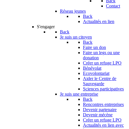
Back
Contact
Réseau jeunes
Back
Actualités en lien
S'engager
Back
Je suis un citoyen
Back
Faire un don
Faire un legs ou une
donation
Créer un refuge LPO
Bénévolat
Ecovolontariat
Aider le Centre de
Sauvegarde
Sciences participatives
Je suis une entreprise
Back
Rencontres entreprises
Devenir partenaire
Devenir mécène
Créer un refuge LPO
Actualités en lien avec