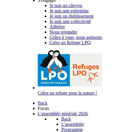
S'engager
Je suis un citoyen
Je suis une entreprise
Je suis un établissement
Je suis une collectivité
Adhérer
Nous rejoindre
Grâce à vous, nous agissons
Créer un Refuge LPO
Créez un refuge pour la nature !
Back
Focus
L'assemblée générale 2026
Back
L'assemblée
Programme