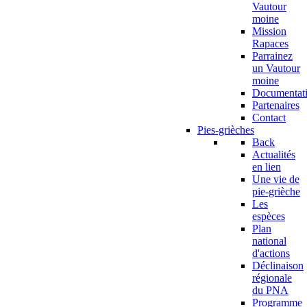
Vautour
moine
Mission
Rapaces
Parrainez
un Vautour
moine
Documentat
Partenaires
Contact
Pies-grièches
Back
Actualités
en lien
Une vie de
pie-grièche
Les
espèces
Plan
national
d'actions
Déclinaison
régionale
du PNA
Programme