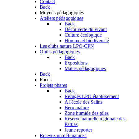
Contact
Back
Moyens pédagogiques
Ateliers pédagogiques
Back
Découverte du vivant
Culture écologique
Homme et biodiversité
Les clubs nature LPO-CPN
Outils pédagogiques
Back
Expositions
Malles pédagogiques
Back
Focus
Projets phares
Back
Refuges LPO établissement
A l'école des Salins
Berre nature
Zone humide des piles
Réserve naturelle régionale des
Partias
Jeune reporter
Relevez un défi nature !