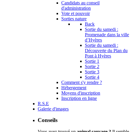
Candidats au conseil
d'administration
Vote et pouvoir
Sorties nature
Back
Sortie du samedi :
Promenade dans la ville
d’Hyères
Sortie du samedi :
Découverte du Plan du
Pont à Hyères
Sortie 1
Sortie 2
Sortie 3
Sortie 4
Comment s'y rendre ?
Hébergement
Moyens d'inscription
Inscription en ligne
R.S.E
Galerie d'images
Conseils
Vous avez trouvé un
animal sauvage ?
Il semble