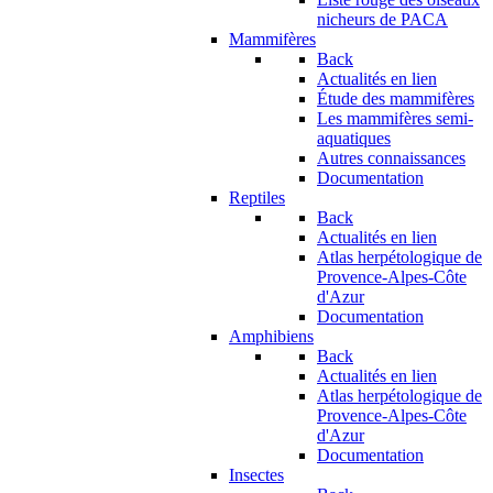
nicheurs de PACA
Mammifères
Back
Actualités en lien
Étude des mammifères
Les mammifères semi-
aquatiques
Autres connaissances
Documentation
Reptiles
Back
Actualités en lien
Atlas herpétologique de
Provence-Alpes-Côte
d'Azur
Documentation
Amphibiens
Back
Actualités en lien
Atlas herpétologique de
Provence-Alpes-Côte
d'Azur
Documentation
Insectes