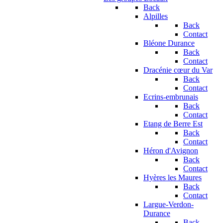
Back
Alpilles
Back
Contact
Bléone Durance
Back
Contact
Dracénie cœur du Var
Back
Contact
Ecrins-embrunais
Back
Contact
Etang de Berre Est
Back
Contact
Héron d'Avignon
Back
Contact
Hyères les Maures
Back
Contact
Largue-Verdon-
Durance
Back