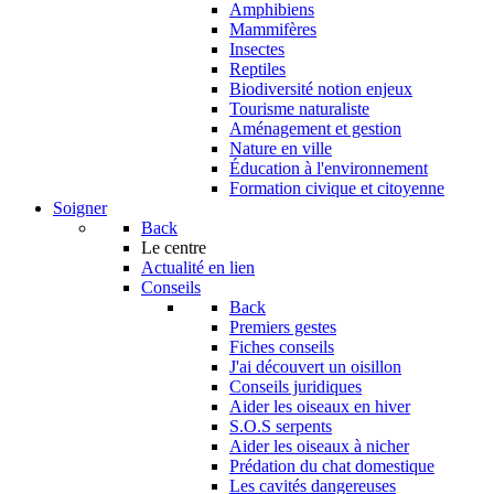
Amphibiens
Mammifères
Insectes
Reptiles
Biodiversité notion enjeux
Tourisme naturaliste
Aménagement et gestion
Nature en ville
Éducation à l'environnement
Formation civique et citoyenne
Soigner
Back
Le centre
Actualité en lien
Conseils
Back
Premiers gestes
Fiches conseils
J'ai découvert un oisillon
Conseils juridiques
Aider les oiseaux en hiver
S.O.S serpents
Aider les oiseaux à nicher
Prédation du chat domestique
Les cavités dangereuses