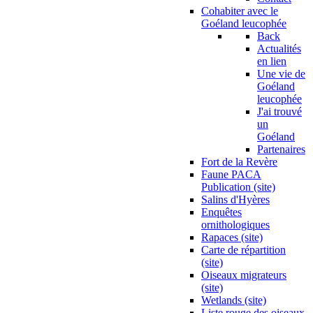
Cohabiter avec le
Goéland leucophée
Back
Actualités
en lien
Une vie de
Goéland
leucophée
J'ai trouvé
un
Goéland
Partenaires
Fort de la Revère
Faune PACA
Publication (site)
Salins d'Hyères
Enquêtes
ornithologiques
Rapaces (site)
Carte de répartition
(site)
Oiseaux migrateurs
(site)
Wetlands (site)
Liste rouge des oiseaux