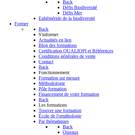
Back
Défis Biodiversité
Défis Mer
Ephéméride de la biodiversité
Former
Back
S'informer
Actualités en lien
Blog des formations
Certification QUALIOPI et Références
Conditions générales de vente
Contact
Back
Fonctionnement
Formation sur mesure
Méthodologie
Pôle formation
Financement de votre formation
Back
Les formations
Trouver une formation
École de l'ornithologie
Par thématiques
Back
Oiseaux