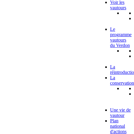
Voir les
vautours
Le
programme
vautours
du Verdon
La
réintroducti
La
conservation
Une vie de
vautour
Plan
national
d'actions