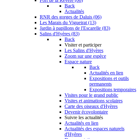
Fort de la Revère (06)
Back
Actualités
RNR des gorges de Daluis (06)
Les Marais du Vigueirat (13)
Jardin à papillons de l'Escarelle (83)
Salins d'Hyères (83)
Back
Visiter et participer
Les Salins d'Hyères
Zoom sur une espèce
Espace nature
Back
Actualités en lien
Expositions et outils
permanents
Expositions temporaires
Visites pour le grand public
Visites et animations scolaires
Carte des oiseaux d'Hyères
Devenir écovolontaire
Suivre les actualités
Actualités en lien
Actualités des espaces naturels
d'Hyères