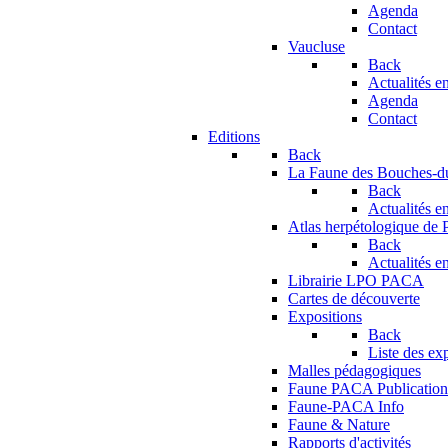
Agenda
Contact
Vaucluse
Back
Actualités en
Agenda
Contact
Editions
Back
La Faune des Bouches-
Back
Actualités en
Atlas herpétologique de
Back
Actualités en
Librairie LPO PACA
Cartes de découverte
Expositions
Back
Liste des ex
Malles pédagogiques
Faune PACA Publication
Faune-PACA Info
Faune & Nature
Rapports d'activités