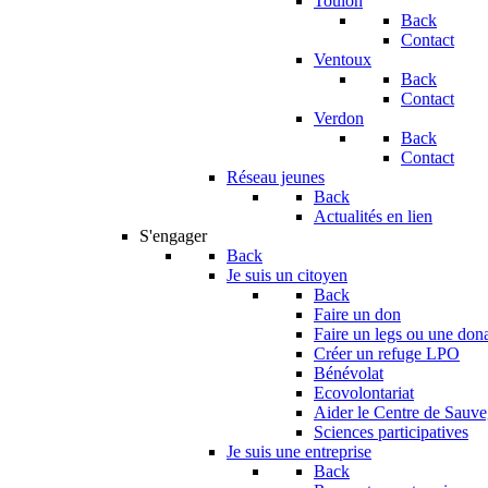
Toulon
Back
Contact
Ventoux
Back
Contact
Verdon
Back
Contact
Réseau jeunes
Back
Actualités en lien
S'engager
Back
Je suis un citoyen
Back
Faire un don
Faire un legs ou une don
Créer un refuge LPO
Bénévolat
Ecovolontariat
Aider le Centre de Sauv
Sciences participatives
Je suis une entreprise
Back