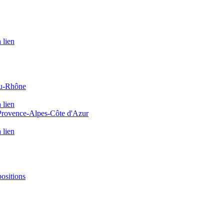
 lien
du-Rhône
 lien
 Provence-Alpes-Côte d'Azur
 lien
positions