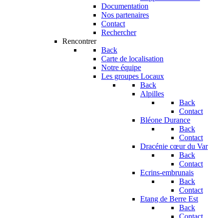
Documentation
Nos partenaires
Contact
Rechercher
Rencontrer
Back
Carte de localisation
Notre équipe
Les groupes Locaux
Back
Alpilles
Back
Contact
Bléone Durance
Back
Contact
Dracénie cœur du Var
Back
Contact
Ecrins-embrunais
Back
Contact
Etang de Berre Est
Back
Contact