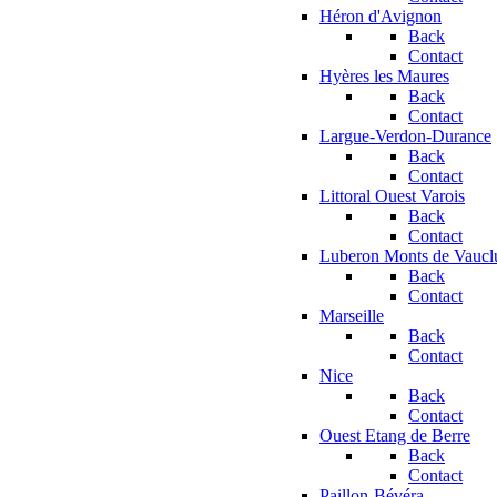
Héron d'Avignon
Back
Contact
Hyères les Maures
Back
Contact
Largue-Verdon-Durance
Back
Contact
Littoral Ouest Varois
Back
Contact
Luberon Monts de Vaucl
Back
Contact
Marseille
Back
Contact
Nice
Back
Contact
Ouest Etang de Berre
Back
Contact
Paillon-Bévéra