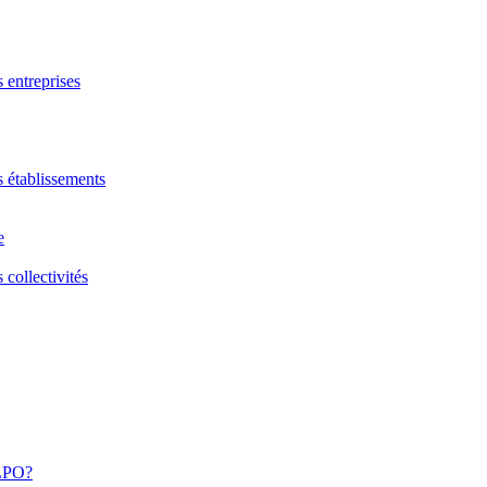
s entreprises
s établissements
e
 collectivités
 LPO?