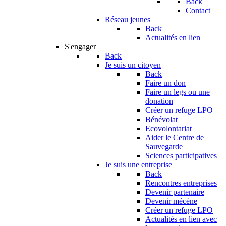
Back
Contact
Réseau jeunes
Back
Actualités en lien
S'engager
Back
Je suis un citoyen
Back
Faire un don
Faire un legs ou une
donation
Créer un refuge LPO
Bénévolat
Ecovolontariat
Aider le Centre de
Sauvegarde
Sciences participatives
Je suis une entreprise
Back
Rencontres entreprises
Devenir partenaire
Devenir mécène
Créer un refuge LPO
Actualités en lien avec