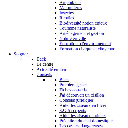
Amphibiens
Mammifères
Insectes
Reptiles
Biodiversité notion enjeux
Tourisme naturaliste
Aménagement et gestion
Nature en ville
Éducation à l'environnement
Formation civique et citoyenne
Soigner
Back
Le centre
Actualité en lien
Conseils
Back
Premiers gestes
Fiches conseils
J'ai découvert un oisillon
Conseils juridiques
Aider les oiseaux en hiver
S.O.S serpents
Aider les oiseaux à nicher
Prédation du chat domestique
Les cavités dangereuses