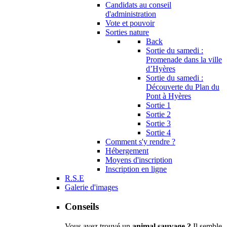
Candidats au conseil
d'administration
Vote et pouvoir
Sorties nature
Back
Sortie du samedi :
Promenade dans la ville
d’Hyères
Sortie du samedi :
Découverte du Plan du
Pont à Hyères
Sortie 1
Sortie 2
Sortie 3
Sortie 4
Comment s'y rendre ?
Hébergement
Moyens d'inscription
Inscription en ligne
R.S.E
Galerie d'images
Conseils
Vous avez trouvé un
animal sauvage ?
Il semble