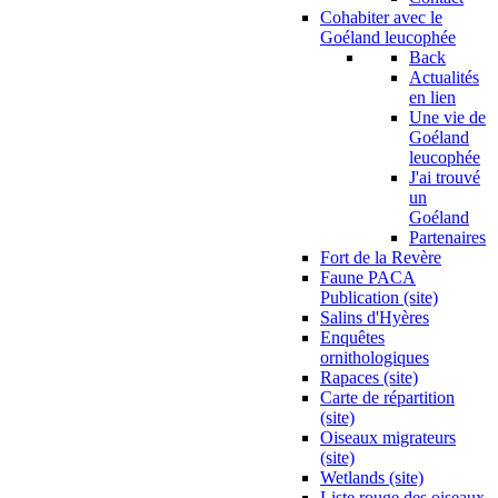
Cohabiter avec le
Goéland leucophée
Back
Actualités
en lien
Une vie de
Goéland
leucophée
J'ai trouvé
un
Goéland
Partenaires
Fort de la Revère
Faune PACA
Publication (site)
Salins d'Hyères
Enquêtes
ornithologiques
Rapaces (site)
Carte de répartition
(site)
Oiseaux migrateurs
(site)
Wetlands (site)
Liste rouge des oiseaux