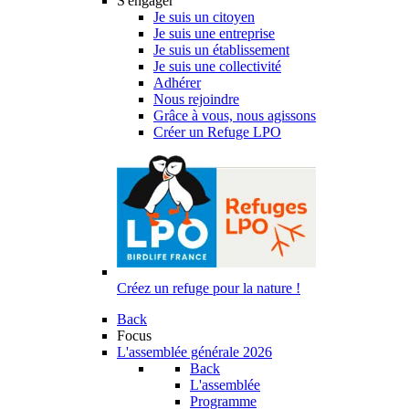
S'engager
Je suis un citoyen
Je suis une entreprise
Je suis un établissement
Je suis une collectivité
Adhérer
Nous rejoindre
Grâce à vous, nous agissons
Créer un Refuge LPO
Créez un refuge pour la nature !
Back
Focus
L'assemblée générale 2026
Back
L'assemblée
Programme