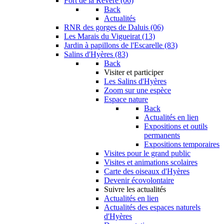
Fort de la Revère (06)
Back
Actualités
RNR des gorges de Daluis (06)
Les Marais du Vigueirat (13)
Jardin à papillons de l'Escarelle (83)
Salins d'Hyères (83)
Back
Visiter et participer
Les Salins d'Hyères
Zoom sur une espèce
Espace nature
Back
Actualités en lien
Expositions et outils
permanents
Expositions temporaires
Visites pour le grand public
Visites et animations scolaires
Carte des oiseaux d'Hyères
Devenir écovolontaire
Suivre les actualités
Actualités en lien
Actualités des espaces naturels
d'Hyères