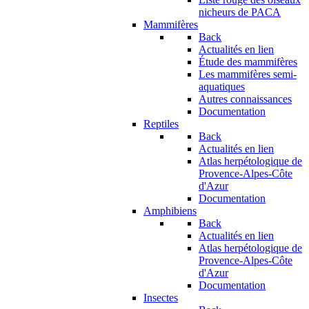
nicheurs de PACA
Mammifères
Back
Actualités en lien
Étude des mammifères
Les mammifères semi-
aquatiques
Autres connaissances
Documentation
Reptiles
Back
Actualités en lien
Atlas herpétologique de
Provence-Alpes-Côte
d'Azur
Documentation
Amphibiens
Back
Actualités en lien
Atlas herpétologique de
Provence-Alpes-Côte
d'Azur
Documentation
Insectes