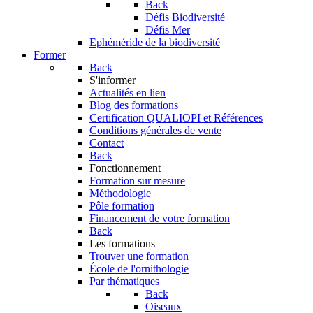
Back
Défis Biodiversité
Défis Mer
Ephéméride de la biodiversité
Former
Back
S'informer
Actualités en lien
Blog des formations
Certification QUALIOPI et Références
Conditions générales de vente
Contact
Back
Fonctionnement
Formation sur mesure
Méthodologie
Pôle formation
Financement de votre formation
Back
Les formations
Trouver une formation
École de l'ornithologie
Par thématiques
Back
Oiseaux