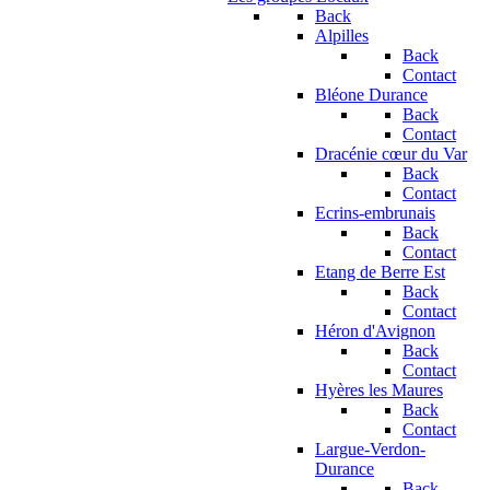
Back
Alpilles
Back
Contact
Bléone Durance
Back
Contact
Dracénie cœur du Var
Back
Contact
Ecrins-embrunais
Back
Contact
Etang de Berre Est
Back
Contact
Héron d'Avignon
Back
Contact
Hyères les Maures
Back
Contact
Largue-Verdon-
Durance
Back