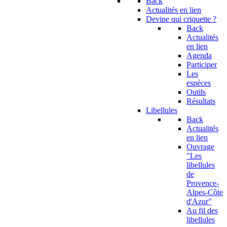
Back
Actualités en lien
Devine qui criquette ?
Back
Actualités
en lien
Agenda
Participer
Les
espèces
Outils
Résultats
Libellules
Back
Actualités
en lien
Ouvrage
"Les
libellules
de
Provence-
Alpes-Côte
d'Azur"
Au fil des
libellules