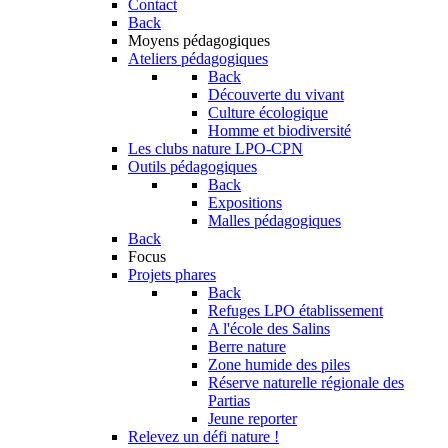
Contact
Back
Moyens pédagogiques
Ateliers pédagogiques
Back
Découverte du vivant
Culture écologique
Homme et biodiversité
Les clubs nature LPO-CPN
Outils pédagogiques
Back
Expositions
Malles pédagogiques
Back
Focus
Projets phares
Back
Refuges LPO établissement
A l'école des Salins
Berre nature
Zone humide des piles
Réserve naturelle régionale des
Partias
Jeune reporter
Relevez un défi nature !