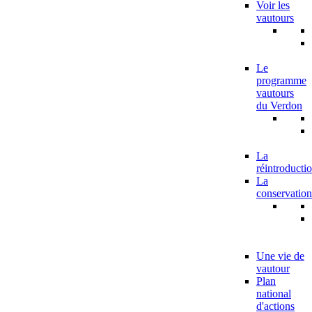
Voir les
vautours
Le
programme
vautours
du Verdon
La
réintroducti
La
conservation
Une vie de
vautour
Plan
national
d'actions