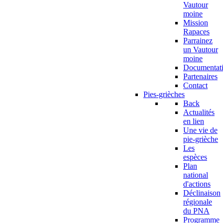
Vautour
moine
Mission
Rapaces
Parrainez
un Vautour
moine
Documentat
Partenaires
Contact
Pies-grièches
Back
Actualités
en lien
Une vie de
pie-grièche
Les
espèces
Plan
national
d'actions
Déclinaison
régionale
du PNA
Programme